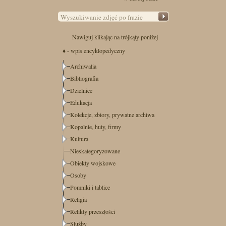
Nawiguj klikając na trójkąty poniżej
♦ - wpis encyklopedyczny
Archiwalia
Bibliografia
Dzielnice
Edukacja
Kolekcje, zbiory, prywatne archiwa
Kopalnie, huty, firmy
Kultura
Nieskategoryzowane
Obiekty wojskowe
Osoby
Pomniki i tablice
Religia
Relikty przeszłości
Służby