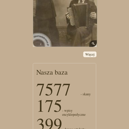
Więcej
Nasza baza
7577
- skany
175
- wpisy
encyklopedyczne
399