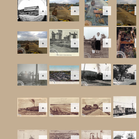
+
+
+
+
+
+
+
+
+
+
+
+