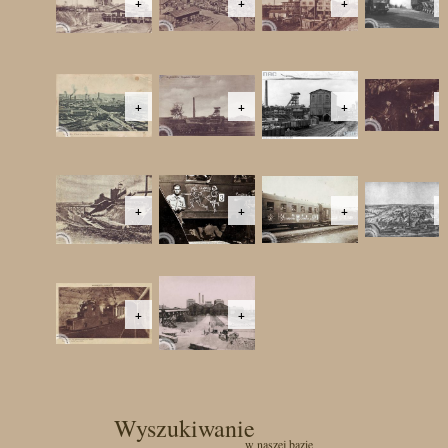
+
+
+
+
+
+
+
+
+
+
+
Wyszukiwanie
w naszej bazie