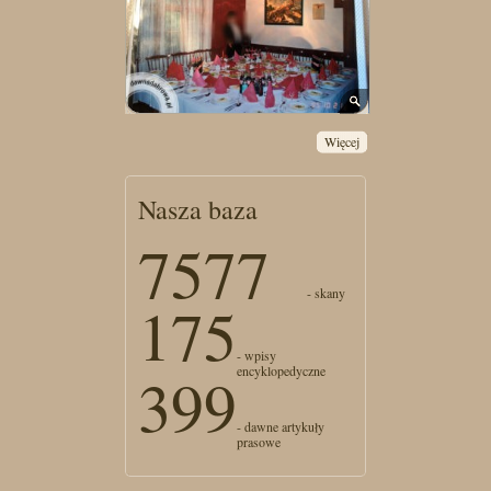
Więcej
Nasza baza
7577
- skany
175
- wpisy
encyklopedyczne
399
- dawne artykuły
prasowe