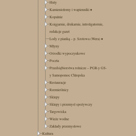
Huty
Kamieniołomy i wapienniki
♦
Kopalnie
Księgarnie, drukarnie, introligatornie,
redakcje gazet
Lody z pianką – p. Szotowa (Wera)
♦
Młyny
Ośrodki wypoczynkowe
Poczta
Przedsiębiorstwa rolnicze – PGR-y GS-
y Samopomoc Chłopska
Restauracje
Rzemieślnicy
Sklepy
Sklepy i przemysł spożywczy
Targowiska
Wieże wodne
Zakłady przemysłowe
Kultura