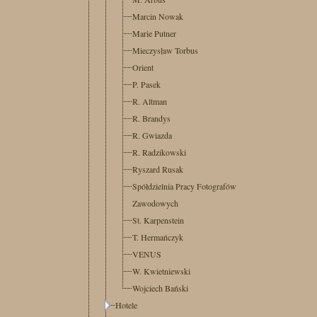
Marcin Nowak
Marie Putner
Mieczysław Torbus
Orient
P. Pasek
R. Altman
R. Brandys
R. Gwiazda
R. Radzikowski
Ryszard Rusak
Spółdzielnia Pracy Fotografów
Zawodowych
St. Karpenstein
T. Hermańczyk
VENUS
W. Kwietniewski
Wojciech Bański
Hotele