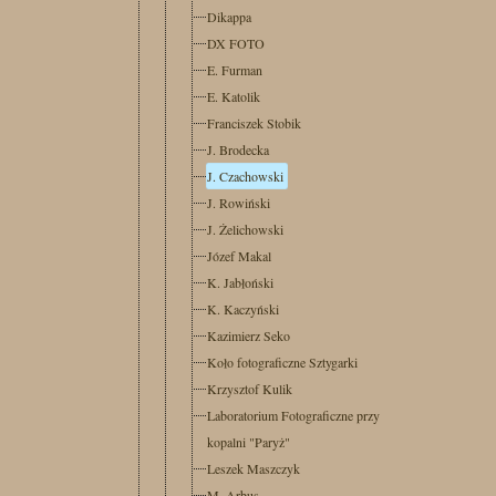
Dikappa
DX FOTO
E. Furman
E. Katolik
Franciszek Stobik
J. Brodecka
J. Czachowski
J. Rowiński
J. Żelichowski
Józef Makal
K. Jabłoński
K. Kaczyński
Kazimierz Seko
Koło fotograficzne Sztygarki
Krzysztof Kulik
Laboratorium Fotograficzne przy
kopalni "Paryż"
Leszek Maszczyk
M. Arbus