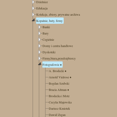
Dzielnice
Edukacja
Kolekcje, zbiory, prywatne archiwa
Kopalnie, huty, firmy
Banki
Bary
Cegielnie
Domy i centra handlowe
Dyskoteki
Firmy,biura,przedsiębiorcy
Fotografowie
♦
A. Brodecki
♦
Arnold Vielrose
♦
Bogdan Szubski
Bracia Altman
♦
Brodecka i Motz
Cecylia Majewska
Dariusz Kmiotek
Dawid Zegan