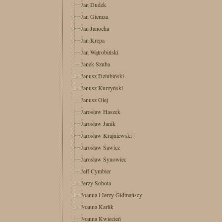
Jan Dudek
Jan Giemza
Jan Janocha
Jan Krepa
Jan Wątrobiński
Janek Szuba
Janusz Dziubiński
Janusz Kurzyński
Janusz Olej
Jarosław Haszek
Jarosław Janik
Jarosław Krajniewski
Jarosław Sawicz
Jarosław Synowiec
Jeff Cymbler
Jerzy Sobota
Joanna i Jerzy Gidmańscy
Joanna Karlik
Joanna Kwiecień