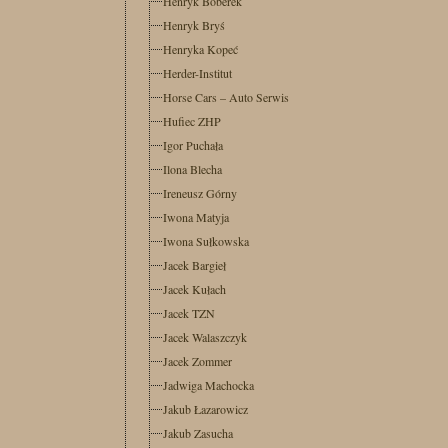
Henryk Boberek
Henryk Bryś
Henryka Kopeć
Herder-Institut
Horse Cars – Auto Serwis
Hufiec ZHP
Igor Puchała
Ilona Blecha
Ireneusz Górny
Iwona Matyja
Iwona Sułkowska
Jacek Bargieł
Jacek Kułach
Jacek TZN
Jacek Walaszczyk
Jacek Zommer
Jadwiga Machocka
Jakub Łazarowicz
Jakub Zasucha