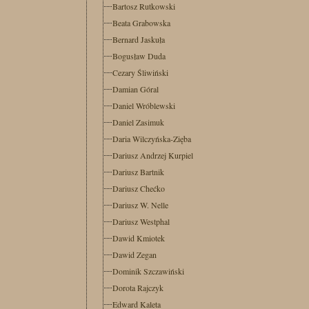
Bartosz Rutkowski
Beata Grabowska
Bernard Jaskuła
Bogusław Duda
Cezary Śliwiński
Damian Góral
Daniel Wróblewski
Daniel Zasimuk
Daria Wilczyńska-Zięba
Dariusz Andrzej Kurpiel
Dariusz Bartnik
Dariusz Chećko
Dariusz W. Nelle
Dariusz Westphal
Dawid Kmiotek
Dawid Zegan
Dominik Szczawiński
Dorota Rajczyk
Edward Kaleta