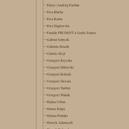
Edyta i Andrzej Pardała
Ewa Blacha
Ewa Kartas
Ewa Stęplewska
Famille PRUDENT à Genlis France
Gabriel Sołtysik
Gabriela Struzik
Galeria Akcji
Grzegorz Kryczka
Grzegorz Milewski
Grzegorz Rokicki
Grzegorz Skwara
Grzegorz Taubler
Grzegorz Walnik
Halina Urban
Hanna Klapa
Helena Pentaks
Henryk Adamczyk