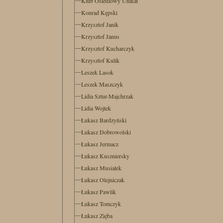
Klub Osiedlowy Unikat
Konrad Kępski
Krzysztof Janik
Krzysztof Janus
Krzysztof Kucharczyk
Krzysztof Kulik
Leszek Lasok
Leszek Maszczyk
Lidia Sztur-Majchrzak
Lidia Wojtek
Łukasz Bardzyński
Łukasz Dobrowolski
Łukasz Jermacz
Łukasz Kuszniersky
Łukasz Musiałek
Łukasz Olejniczak
Łukasz Pawlik
Łukasz Tomczyk
Łukasz Zięba