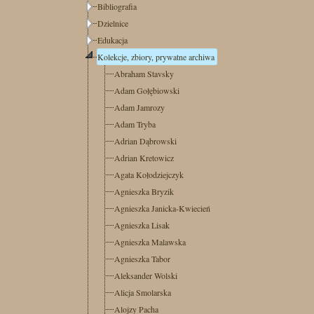
Bibliografia
Dzielnice
Edukacja
Kolekcje, zbiory, prywatne archiwa
Abraham Stavsky
Adam Gołębiowski
Adam Jamrozy
Adam Tryba
Adrian Dąbrowski
Adrian Kretowicz
Agata Kołodziejczyk
Agnieszka Bryzik
Agnieszka Janicka-Kwiecień
Agnieszka Lisak
Agnieszka Malawska
Agnieszka Tabor
Aleksander Wolski
Alicja Smolarska
Alojzy Pacha