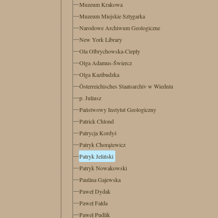
Muzeum Krakowa
Muzeum Miejskie Sztygarka
Narodowe Archiwum Geologiczne
New York Library
Ola Olbrychowska-Ciepły
Olga Adamus-Świercz
Olga Kazibudzka
Österreichisches Staatsarchiv w Wiedniu
p. Juliusz
Państwowy Instytut Geologiczny
Patrick Chlond
Patrycja Kordyś
Patryk Chorążewicz
Patryk Jeliński
Patryk Nowakowski
Paulina Gajewska
Paweł Dydak
Paweł Fałda
Paweł Pudlik