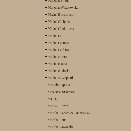
Marzena Smok
Marzena Wiczkowska
Michał Borchmann
Michał Chlipała
Michał Chojkowski
Michał G.
Michał Giemza
Michał Głubiak
Michał Kocma
Michał Radka
Michał Rodacki
Michał Szczepanik
Mieszko Opiłka
Mirosław Stróżycki
MJK89
Moniek Rozen
Monika Korzeniec-Olszewska
Monika Pluta
Monika Zawadzka