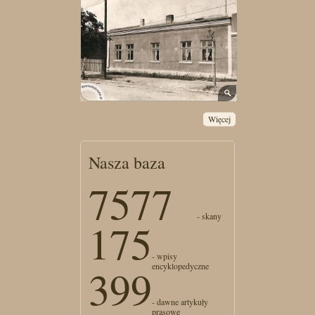
Więcej
Nasza baza
7577
- skany
175
- wpisy
encyklopedyczne
399
- dawne artykuły
prasowe