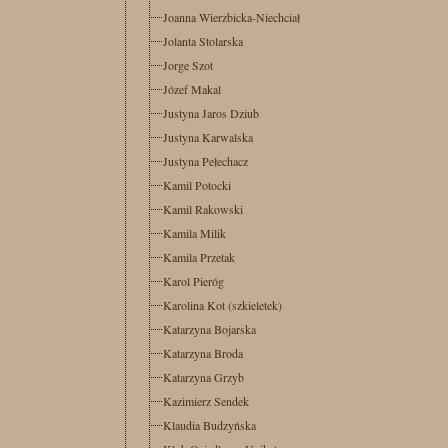
Joanna Wierzbicka-Niechciał
Jolanta Stolarska
Jorge Szot
Józef Makal
Justyna Jaros Dziub
Justyna Karwalska
Justyna Pełechacz
Kamil Potocki
Kamil Rakowski
Kamila Milik
Kamila Przetak
Karol Pieróg
Karolina Kot (szkieletek)
Katarzyna Bojarska
Katarzyna Broda
Katarzyna Grzyb
Kazimierz Sendek
Klaudia Budzyńska