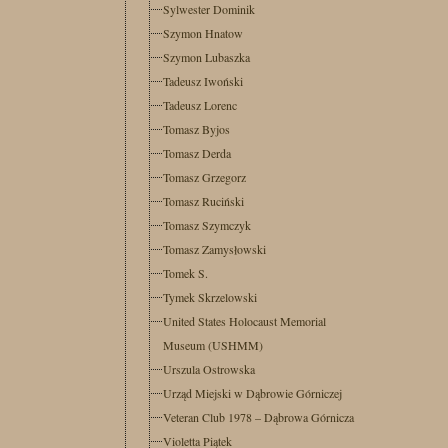
Sylwester Dominik
Szymon Hnatow
Szymon Lubaszka
Tadeusz Iwoński
Tadeusz Lorenc
Tomasz Byjos
Tomasz Derda
Tomasz Grzegorz
Tomasz Ruciński
Tomasz Szymczyk
Tomasz Zamysłowski
Tomek S.
Tymek Skrzelowski
United States Holocaust Memorial
Museum (USHMM)
Urszula Ostrowska
Urząd Miejski w Dąbrowie Górniczej
Veteran Club 1978 – Dąbrowa Górnicza
Violetta Piątek