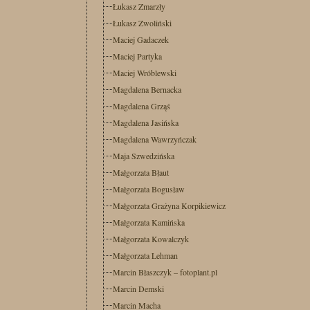
Łukasz Zmarzły
Łukasz Zwoliński
Maciej Gadaczek
Maciej Partyka
Maciej Wróblewski
Magdalena Bernacka
Magdalena Grząś
Magdalena Jasińska
Magdalena Wawrzyńczak
Maja Szwedzińska
Małgorzata Błaut
Małgorzata Bogusław
Małgorzata Grażyna Korpikiewicz
Małgorzata Kamińska
Małgorzata Kowalczyk
Małgorzata Lehman
Marcin Błaszczyk – fotoplant.pl
Marcin Demski
Marcin Macha