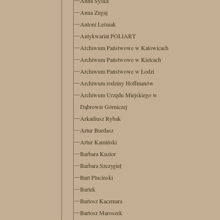
Anna Syska
Anna Zugaj
Antoni Leśniak
Antykwariat POLIART
Archiwum Państwowe w Katowicach
Archiwum Państwowe w Kielcach
Archiwum Państwowe w Łodzi
Archiwum rodziny Hoffmanów
Archiwum Urzędu Miejskiego w
Dąbrowie Górniczej
Arkadiusz Rybak
Artur Burdasz
Artur Kamiński
Barbara Kuzior
Barbara Szczygieł
Bart Plucinski
Bartek
Bartosz Kaczmara
Bartosz Maroszek