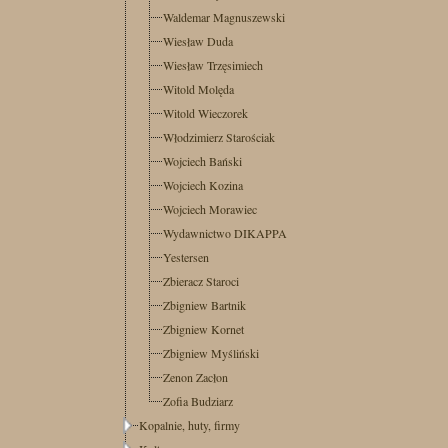
Waldemar Magnuszewski
Wiesław Duda
Wiesław Trzęsimiech
Witold Molęda
Witold Wieczorek
Włodzimierz Starościak
Wojciech Bański
Wojciech Kozina
Wojciech Morawiec
Wydawnictwo DIKAPPA
Yestersen
Zbieracz Staroci
Zbigniew Bartnik
Zbigniew Kornet
Zbigniew Myśliński
Zenon Zacłon
Zofia Budziarz
Kopalnie, huty, firmy