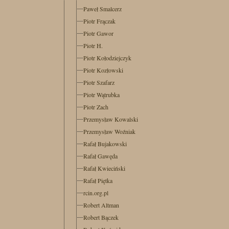
Paweł Smalcerz
Piotr Frączak
Piotr Gawor
Piotr H.
Piotr Kołodziejczyk
Piotr Kozłowski
Piotr Szafarz
Piotr Wątrubka
Piotr Zach
Przemysław Kowalski
Przemysław Woźniak
Rafał Bujakowski
Rafał Gawęda
Rafał Kwieciński
Rafał Piętka
rcin.org.pl
Robert Altman
Robert Bączek