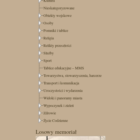
Kultura
Nieskategoryzowane
Obiekty wojskowe
Osoby
Pomniki i tablice
Religia
Relikty przeszłości
Służby
Sport
Tablice edukacyjne – MMS
Towarzystwa, stowarzyszenia, harcerze
Transport i komunikacja
Uroczystości i wydarzenia
Widoki i panoramy miasta
Wypoczynek i zieleń
Zdrowie
Życie Codzienne
Losowy memoriał