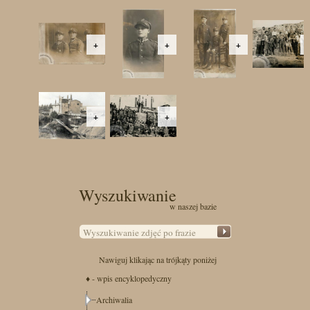
+
+
+
+
+
Wyszukiwanie
w naszej bazie
Nawiguj klikając na trójkąty poniżej
♦ - wpis encyklopedyczny
Archiwalia