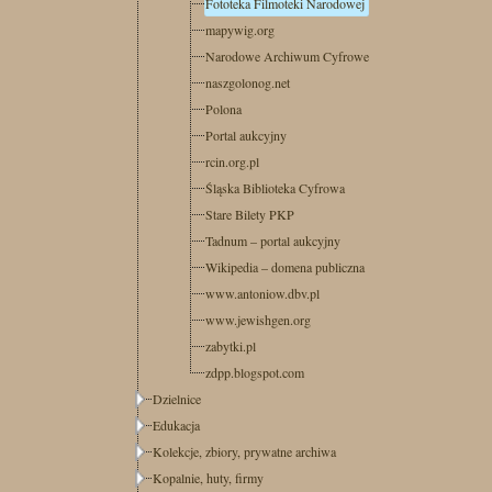
Fototeka Filmoteki Narodowej
mapywig.org
Narodowe Archiwum Cyfrowe
naszgolonog.net
Polona
Portal aukcyjny
rcin.org.pl
Śląska Biblioteka Cyfrowa
Stare Bilety PKP
Tadnum – portal aukcyjny
Wikipedia – domena publiczna
www.antoniow.dbv.pl
www.jewishgen.org
zabytki.pl
zdpp.blogspot.com
Dzielnice
Edukacja
Kolekcje, zbiory, prywatne archiwa
Kopalnie, huty, firmy