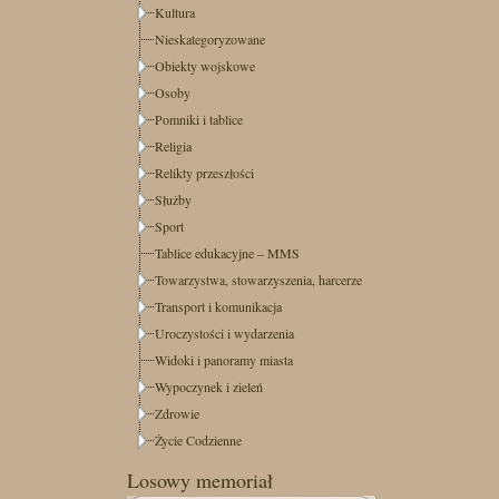
Kultura
Nieskategoryzowane
Obiekty wojskowe
Osoby
Pomniki i tablice
Religia
Relikty przeszłości
Służby
Sport
Tablice edukacyjne – MMS
Towarzystwa, stowarzyszenia, harcerze
Transport i komunikacja
Uroczystości i wydarzenia
Widoki i panoramy miasta
Wypoczynek i zieleń
Zdrowie
Życie Codzienne
Losowy memoriał