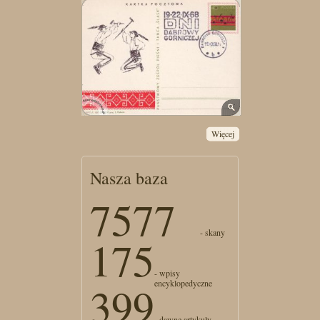
Więcej
Nasza baza
7577
- skany
175
- wpisy
encyklopedyczne
399
- dawne artykuły