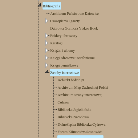
Bibliografia
Archiwum Państwowe Katowice
Czasopisma i gazety
Dabrowa Gornicza Yizkor Book
Foldery i broszury
Katalogi
Książki i albumy
Księgi adresowe i telefoniczne
Księgi pamiątkowe
Zasoby internetowe
architekt.bedzin.pl
Archiwum Map Zachodniej Polski
Archiwum strony internetowej
Cutiron
Biblioteka Jagiellońska
Biblioteka Narodowa
Dolnośląska Biblioteka Cyfrowa
Forum Klimontów-Sosnowiec