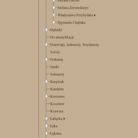
Stefana Żeromskiego
Władysława Przybylaka
♦
Zygmunta Cieplaka
Dębniki
Do identyfikacji
Dziewiąty, Jedenasty, Trzydziesty,
Szósty
Gołonóg
Jamki
Jedenasty
Kasprzak
Kazdębie
Korzeniec
Koszelew
Ksawera
Łabęcka
♦
Łęka
Łęknice