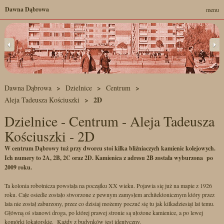
Dawna Dąbrowa
menu
Dawna Dąbrowa
Dzielnice
Centrum
2D
Aleja Tadeusza Kościuszki
Dzielnice - Centrum - Aleja Tadeusza
Kościuszki - 2D
W centrum Dąbrowy tuż przy dworcu stoi kilka bliźniaczych kamienic kolejowych.
Ich numery to 2A, 2B, 2C oraz 2D. Kamienica z adresu 2B została wyburzona po
2009 roku.
Ta kolonia robotnicza powstała na początku XX wieku. Pojawia się już na mapie z 1926
roku. Całe osiedle zostało stworzone z pewnym zamysłem architektonicznym który przez
lata nie został zaburzony, przez co dzisiaj możemy poczuć się tu jak kilkadziesiąt lat temu.
Główną oś stanowi droga, po której prawej stronie są ułożone kamienice, a po lewej
komórki lokatorskie. Każdy z budynków jest identyczny.