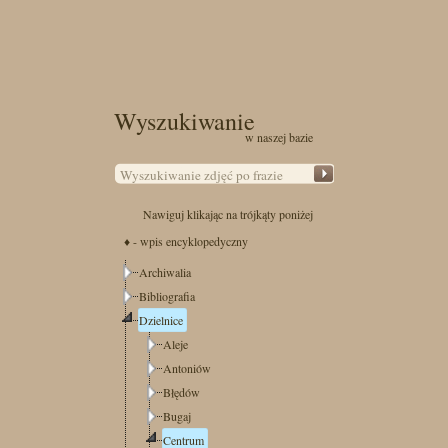
Wyszukiwanie
w naszej bazie
Nawiguj klikając na trójkąty poniżej
♦ - wpis encyklopedyczny
Archiwalia
Bibliografia
Dzielnice
Aleje
Antoniów
Błędów
Bugaj
Centrum