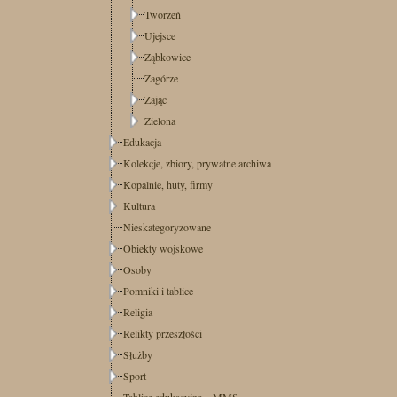
Tworzeń
Ujejsce
Ząbkowice
Zagórze
Zając
Zielona
Edukacja
Kolekcje, zbiory, prywatne archiwa
Kopalnie, huty, firmy
Kultura
Nieskategoryzowane
Obiekty wojskowe
Osoby
Pomniki i tablice
Religia
Relikty przeszłości
Służby
Sport
Tablice edukacyjne – MMS