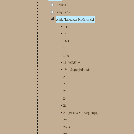
3 Maja
Aleja Róż
Aleja Tadeusza Kościuszki
1
♦
14
16
♦
17
17A
18 (ARS)
♦
19 – Superjednostka
2
21
22
24
25
27 (ELDOM, Elegancja)
29
2A
♦
2B