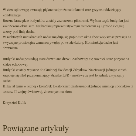
W elewacji uwagę zwracają piękne nadproża nad oknami oraz grzyms oddzielający
kondygnacje.
Boczne krawędzie budynków zostały zaznaczone pilastrami. Wyższa część budynku jest
zakończona okulusem. Najbardziej reprezentatywnym elementem są ułożone z cegieł
wzory pod linią dachu.
W niektórych mieszkaniach nadal znajdują się półkoliste okna choć większość przeszła na
zwyczajne prostokątne zamurowywując powstałe dziury. Konstrukcja dachu jest
drewniana.
Budynki nadal posiadają stare drewniane drzwi. Zachowały się również stare poręcze na
klatce schodowej.
Budynki zostały wpisane do Gminnej Ewidencji Zabytków Na elewacji jednego z nich
znajduje się ślad przypominający strzałkę LSR - możliwe że jest to jednak zwyczajny
zaciek.
Kilka lat temu w jednej z komórek lokatorskich znaleziono składnicę amunicji i pocisków z
czasów II wojny światowej, zbieranych na złom.
Krzysztof Kulik
Powiązane artykuły