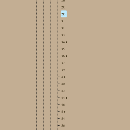
2C
2D
3
31
33
34
♦
35
36
♦
37
39
4
♦
40
42
44
♦
46
5
♦
54
56