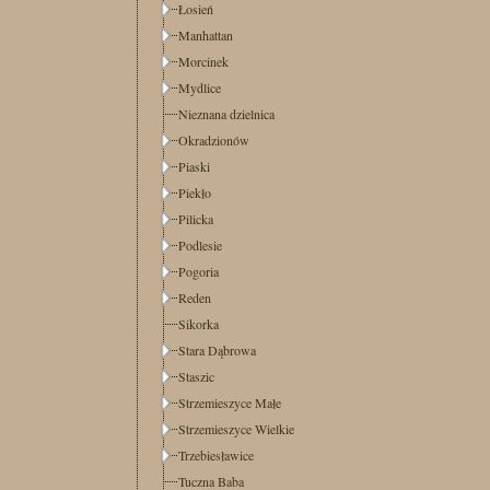
Łosień
Manhattan
Morcinek
Mydlice
Nieznana dzielnica
Okradzionów
Piaski
Piekło
Pilicka
Podlesie
Pogoria
Reden
Sikorka
Stara Dąbrowa
Staszic
Strzemieszyce Małe
Strzemieszyce Wielkie
Trzebiesławice
Tuczna Baba