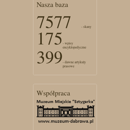
Nasza baza
7577
- skany
175
- wpisy
encyklopedyczne
399
- dawne artykuły
prasowe
Współpraca