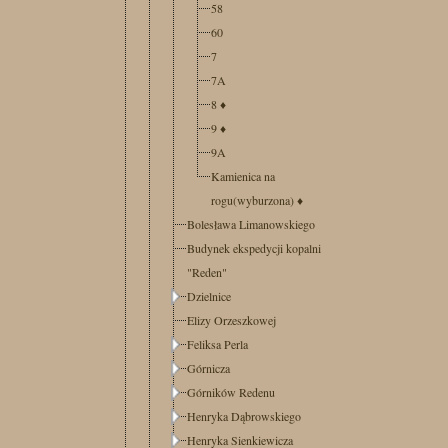
58
60
7
7A
8
♦
9
♦
9A
Kamienica na
rogu(wyburzona)
♦
Bolesława Limanowskiego
Budynek ekspedycji kopalni
"Reden"
Dzielnice
Elizy Orzeszkowej
Feliksa Perla
Górnicza
Górników Redenu
Henryka Dąbrowskiego
Henryka Sienkiewicza