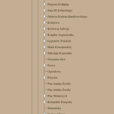
Hugona Kołłątaja
Jana III Sobieskiego
Juliusza Kadena-Bandrowskiego
Kolejowa
Królowej Jadwigi
Księdza Augustynika
Legionów Polskich
Marii Konopnickiej
Mikołaja Kopernika
Nieznana ulica
Nowa
Ogrodowa
Paryska
Plac lotnika Żwirki
Plac lotnika Żwirki
Plac Wolności
♦
Romualda Traugutta
Siemońska
Stefana Okrzei