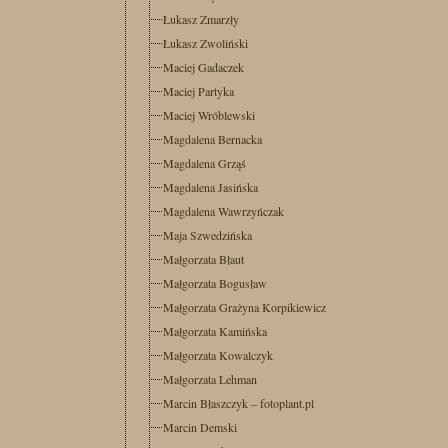
Łukasz Zmarzły
Łukasz Zwoliński
Maciej Gadaczek
Maciej Partyka
Maciej Wróblewski
Magdalena Bernacka
Magdalena Grząś
Magdalena Jasińska
Magdalena Wawrzyńczak
Maja Szwedzińska
Małgorzata Błaut
Małgorzata Bogusław
Małgorzata Grażyna Korpikiewicz
Małgorzata Kamińska
Małgorzata Kowalczyk
Małgorzata Lehman
Marcin Błaszczyk – fotoplant.pl
Marcin Demski