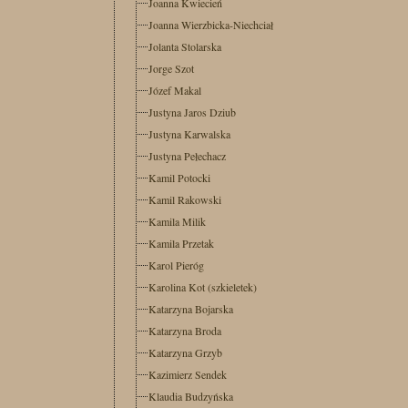
Joanna Kwiecień
Joanna Wierzbicka-Niechciał
Jolanta Stolarska
Jorge Szot
Józef Makal
Justyna Jaros Dziub
Justyna Karwalska
Justyna Pełechacz
Kamil Potocki
Kamil Rakowski
Kamila Milik
Kamila Przetak
Karol Pieróg
Karolina Kot (szkieletek)
Katarzyna Bojarska
Katarzyna Broda
Katarzyna Grzyb
Kazimierz Sendek
Klaudia Budzyńska