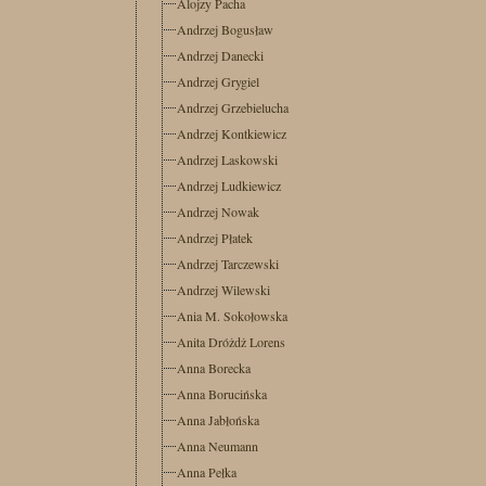
Alojzy Pacha
Andrzej Bogusław
Andrzej Danecki
Andrzej Grygiel
Andrzej Grzebielucha
Andrzej Kontkiewicz
Andrzej Laskowski
Andrzej Ludkiewicz
Andrzej Nowak
Andrzej Płatek
Andrzej Tarczewski
Andrzej Wilewski
Ania M. Sokołowska
Anita Dróżdż Lorens
Anna Borecka
Anna Borucińska
Anna Jabłońska
Anna Neumann
Anna Pełka