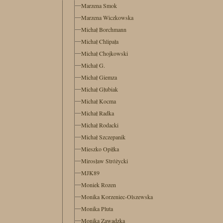
Marzena Smok
Marzena Wiczkowska
Michał Borchmann
Michał Chlipała
Michał Chojkowski
Michał G.
Michał Giemza
Michał Głubiak
Michał Kocma
Michał Radka
Michał Rodacki
Michał Szczepanik
Mieszko Opiłka
Mirosław Stróżycki
MJK89
Moniek Rozen
Monika Korzeniec-Olszewska
Monika Pluta
Monika Zawadzka