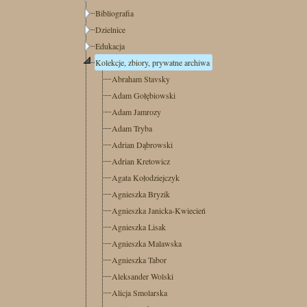
Bibliografia
Dzielnice
Edukacja
Kolekcje, zbiory, prywatne archiwa
Abraham Stavsky
Adam Gołębiowski
Adam Jamrozy
Adam Tryba
Adrian Dąbrowski
Adrian Kretowicz
Agata Kołodziejczyk
Agnieszka Bryzik
Agnieszka Janicka-Kwiecień
Agnieszka Lisak
Agnieszka Malawska
Agnieszka Tabor
Aleksander Wolski
Alicja Smolarska