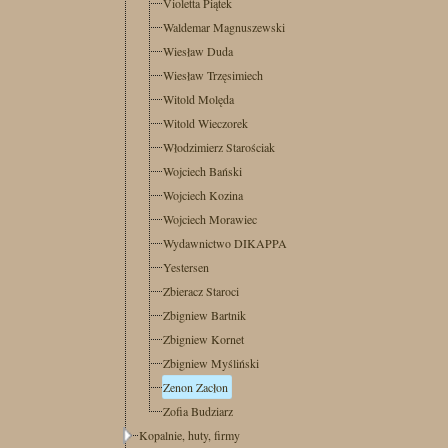
Violetta Piątek
Waldemar Magnuszewski
Wiesław Duda
Wiesław Trzęsimiech
Witold Molęda
Witold Wieczorek
Włodzimierz Starościak
Wojciech Bański
Wojciech Kozina
Wojciech Morawiec
Wydawnictwo DIKAPPA
Yestersen
Zbieracz Staroci
Zbigniew Bartnik
Zbigniew Kornet
Zbigniew Myśliński
Zenon Zacłon
Zofia Budziarz
Kopalnie, huty, firmy