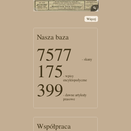
Więcej
Nasza baza
7577
- skany
175
- wpisy
encyklopedyczne
399
- dawne artykuły
prasowe
Współpraca