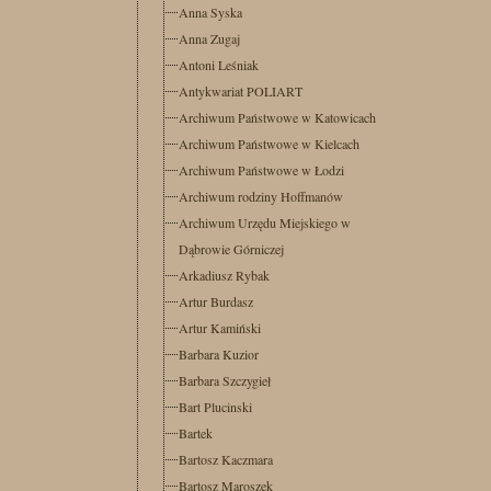
Anna Syska
Anna Zugaj
Antoni Leśniak
Antykwariat POLIART
Archiwum Państwowe w Katowicach
Archiwum Państwowe w Kielcach
Archiwum Państwowe w Łodzi
Archiwum rodziny Hoffmanów
Archiwum Urzędu Miejskiego w
Dąbrowie Górniczej
Arkadiusz Rybak
Artur Burdasz
Artur Kamiński
Barbara Kuzior
Barbara Szczygieł
Bart Plucinski
Bartek
Bartosz Kaczmara
Bartosz Maroszek