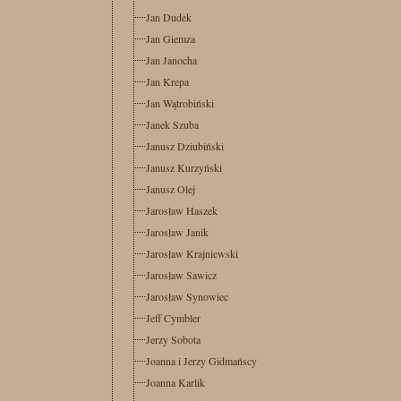
Jan Dudek
Jan Giemza
Jan Janocha
Jan Krepa
Jan Wątrobiński
Janek Szuba
Janusz Dziubiński
Janusz Kurzyński
Janusz Olej
Jarosław Haszek
Jarosław Janik
Jarosław Krajniewski
Jarosław Sawicz
Jarosław Synowiec
Jeff Cymbler
Jerzy Sobota
Joanna i Jerzy Gidmańscy
Joanna Karlik