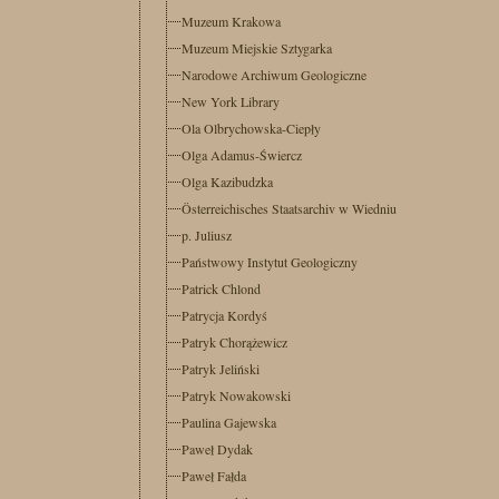
Muzeum Krakowa
Muzeum Miejskie Sztygarka
Narodowe Archiwum Geologiczne
New York Library
Ola Olbrychowska-Ciepły
Olga Adamus-Świercz
Olga Kazibudzka
Österreichisches Staatsarchiv w Wiedniu
p. Juliusz
Państwowy Instytut Geologiczny
Patrick Chlond
Patrycja Kordyś
Patryk Chorążewicz
Patryk Jeliński
Patryk Nowakowski
Paulina Gajewska
Paweł Dydak
Paweł Fałda