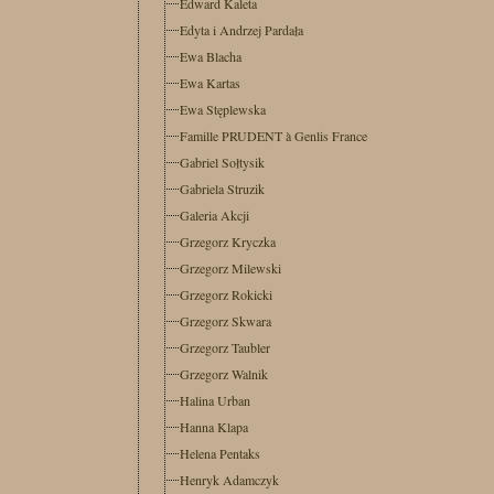
Edward Kaleta
Edyta i Andrzej Pardała
Ewa Blacha
Ewa Kartas
Ewa Stęplewska
Famille PRUDENT à Genlis France
Gabriel Sołtysik
Gabriela Struzik
Galeria Akcji
Grzegorz Kryczka
Grzegorz Milewski
Grzegorz Rokicki
Grzegorz Skwara
Grzegorz Taubler
Grzegorz Walnik
Halina Urban
Hanna Klapa
Helena Pentaks
Henryk Adamczyk