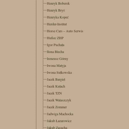
Henryk Boberek
Henryk Bryś
Henryka Kopeć
Herder-Institut
Horse Cars – Auto Serwis
Hufiec ZHP
Igor Puchała
Ilona Blecha
Ireneusz Górny
Iwona Matyja
Iwona Sułkowska
Jacek Bargieł
Jacek Kułach
Jacek TZN
Jacek Walaszczyk
Jacek Zommer
Jadwiga Machocka
Jakub Łazarowicz
Jakub Zasucha