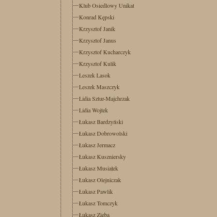
Klub Osiedlowy Unikat
Konrad Kępski
Krzysztof Janik
Krzysztof Janus
Krzysztof Kucharczyk
Krzysztof Kulik
Leszek Lasok
Leszek Maszczyk
Lidia Sztur-Majchrzak
Lidia Wojtek
Łukasz Bardzyński
Łukasz Dobrowolski
Łukasz Jermacz
Łukasz Kuszniersky
Łukasz Musiałek
Łukasz Olejniczak
Łukasz Pawlik
Łukasz Tomczyk
Łukasz Zięba