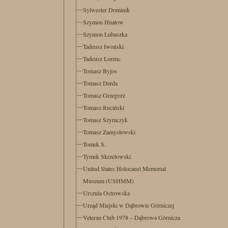
Sylwester Dominik
Szymon Hnatow
Szymon Lubaszka
Tadeusz Iwoński
Tadeusz Lorenc
Tomasz Byjos
Tomasz Derda
Tomasz Grzegorz
Tomasz Ruciński
Tomasz Szymczyk
Tomasz Zamysłowski
Tomek S.
Tymek Skrzelowski
United States Holocaust Memorial
Museum (USHMM)
Urszula Ostrowska
Urząd Miejski w Dąbrowie Górniczej
Veteran Club 1978 – Dąbrowa Górnicza