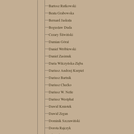
Bartosz Rutkowski
Beata Grabowska
Bernard Jaskuła
Bogusław Duda
Cezary Śliwiński
Damian Góral
Daniel Wróblewski
Daniel Zasimuk
Daria Wilczyńska-Zięba
Dariusz Andrzej Kurpiel
Dariusz Bartnik
Dariusz Chećko
Dariusz W. Nelle
Dariusz Westphal
Dawid Kmiotek
Dawid Zegan
Dominik Szczawiński
Dorota Rajczyk