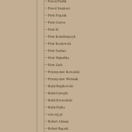
Paweł Pudlik
Paweł Smalcerz
Piotr Frączak
Piotr Gawor
Piotr H.
Piotr Kołodziejczyk
Piotr Kozłowski
Piotr Szafarz
Piotr Wątrubka
Piotr Zach
Przemysław Kowalski
Przemysław Woźniak
Rafał Bujakowski
Rafał Gawęda
Rafał Kwieciński
Rafał Piętka
rcin.org.pl
Robert Altman
Robert Bączek