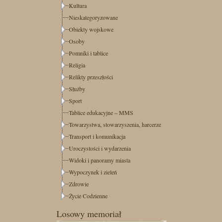
Kultura
Nieskategoryzowane
Obiekty wojskowe
Osoby
Pomniki i tablice
Religia
Relikty przeszłości
Służby
Sport
Tablice edukacyjne – MMS
Towarzystwa, stowarzyszenia, harcerze
Transport i komunikacja
Uroczystości i wydarzenia
Widoki i panoramy miasta
Wypoczynek i zieleń
Zdrowie
Życie Codzienne
Losowy memoriał