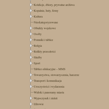
Kolekcje, zbiory, prywatne archiwa
Kopalnie, huty, firmy
Kultura
Nieskategoryzowane
Obiekty wojskowe
Osoby
Pomniki i tablice
Religia
Relikty przeszłości
Służby
Sport
Tablice edukacyjne – MMS
Towarzystwa, stowarzyszenia, harcerze
Transport i komunikacja
Uroczystości i wydarzenia
Widoki i panoramy miasta
Wypoczynek i zieleń
Zdrowie