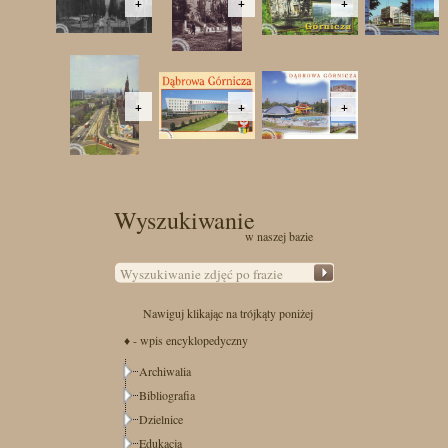
+
+
+
+
+
+
Wyszukiwanie
w naszej bazie
Nawiguj klikając na trójkąty poniżej
♦ - wpis encyklopedyczny
Archiwalia
Bibliografia
Dzielnice
Edukacja