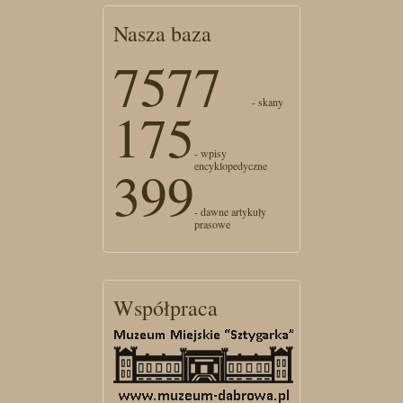
Nasza baza
7577
- skany
175
- wpisy
encyklopedyczne
399
- dawne artykuły
prasowe
Współpraca