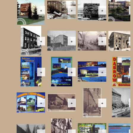
+
+
+
+
+
+
+
+
+
+
+
+