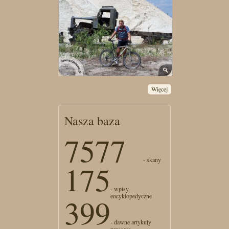
Więcej
Nasza baza
7577
- skany
175
- wpisy
encyklopedyczne
399
- dawne artykuły