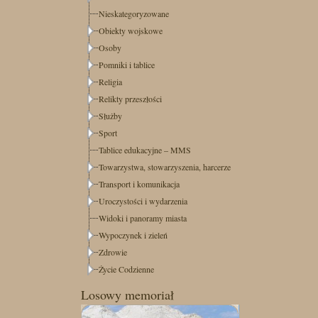
Nieskategoryzowane
Obiekty wojskowe
Osoby
Pomniki i tablice
Religia
Relikty przeszłości
Służby
Sport
Tablice edukacyjne – MMS
Towarzystwa, stowarzyszenia, harcerze
Transport i komunikacja
Uroczystości i wydarzenia
Widoki i panoramy miasta
Wypoczynek i zieleń
Zdrowie
Życie Codzienne
Losowy memoriał