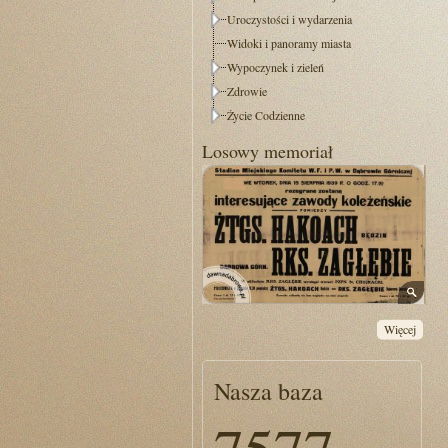
Uroczystości i wydarzenia
Widoki i panoramy miasta
Wypoczynek i zieleń
Zdrowie
Życie Codzienne
Losowy memoriał
Więcej
Nasza baza