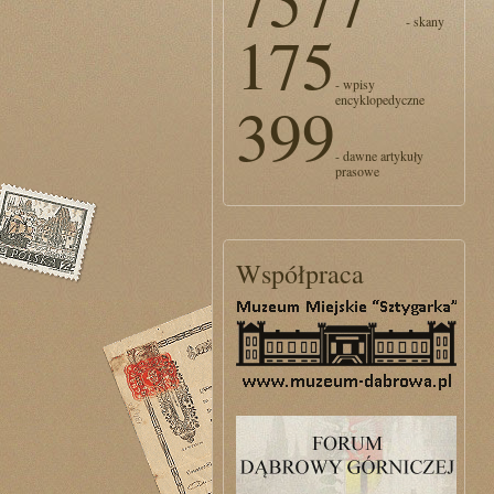
7577
- skany
175
- wpisy
encyklopedyczne
399
- dawne artykuły
prasowe
Współpraca