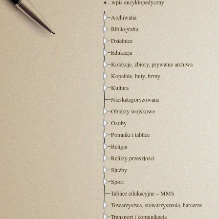
♦ - wpis encyklopedyczny
Archiwalia
Bibliografia
Dzielnice
Edukacja
Kolekcje, zbiory, prywatne archiwa
Kopalnie, huty, firmy
Kultura
Nieskategoryzowane
Obiekty wojskowe
Osoby
Pomniki i tablice
Religia
Relikty przeszłości
Służby
Sport
Tablice edukacyjne – MMS
Towarzystwa, stowarzyszenia, harcerze
Transport i komunikacja