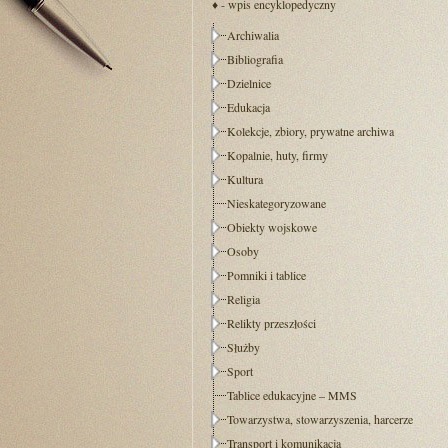
♦ - wpis encyklopedyczny
Archiwalia
Bibliografia
Dzielnice
Edukacja
Kolekcje, zbiory, prywatne archiwa
Kopalnie, huty, firmy
Kultura
Nieskategoryzowane
Obiekty wojskowe
Osoby
Pomniki i tablice
Religia
Relikty przeszłości
Służby
Sport
Tablice edukacyjne – MMS
Towarzystwa, stowarzyszenia, harcerze
Transport i komunikacja