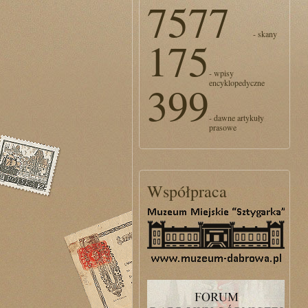
7577
- skany
175
- wpisy
encyklopedyczne
399
- dawne artykuły
prasowe
Współpraca