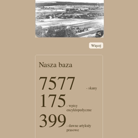
Więcej
Nasza baza
7577
- skany
175
- wpisy
encyklopedyczne
399
- dawne artykuły
prasowe