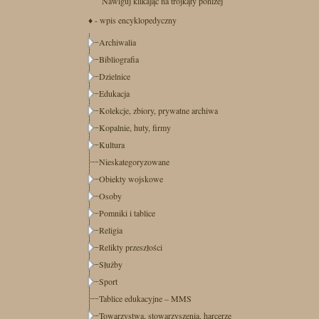
Nawiguj klikając na trójkąty poniżej
♦ - wpis encyklopedyczny
Archiwalia
Bibliografia
Dzielnice
Edukacja
Kolekcje, zbiory, prywatne archiwa
Kopalnie, huty, firmy
Kultura
Nieskategoryzowane
Obiekty wojskowe
Osoby
Pomniki i tablice
Religia
Relikty przeszłości
Służby
Sport
Tablice edukacyjne – MMS
Towarzystwa, stowarzyszenia, harcerze