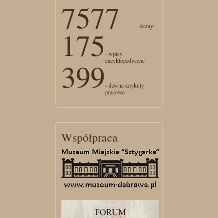
7577
- skany
175
- wpisy
encyklopedyczne
399
- dawne artykuły
prasowe
Współpraca