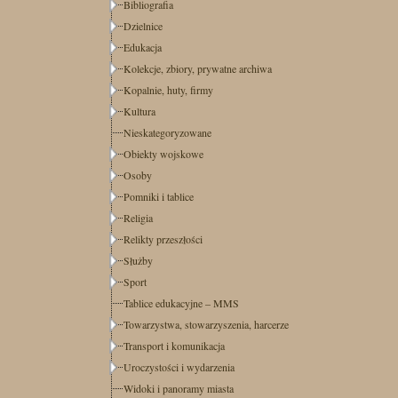
Bibliografia
Dzielnice
Edukacja
Kolekcje, zbiory, prywatne archiwa
Kopalnie, huty, firmy
Kultura
Nieskategoryzowane
Obiekty wojskowe
Osoby
Pomniki i tablice
Religia
Relikty przeszłości
Służby
Sport
Tablice edukacyjne – MMS
Towarzystwa, stowarzyszenia, harcerze
Transport i komunikacja
Uroczystości i wydarzenia
Widoki i panoramy miasta