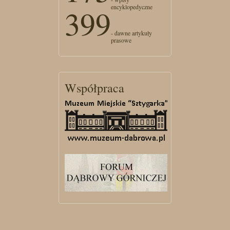
encyklopedyczne
399
- dawne artykuły
prasowe
Współpraca