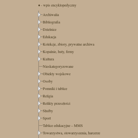
♦ - wpis encyklopedyczny
Archiwalia
Bibliografia
Dzielnice
Edukacja
Kolekcje, zbiory, prywatne archiwa
Kopalnie, huty, firmy
Kultura
Nieskategoryzowane
Obiekty wojskowe
Osoby
Pomniki i tablice
Religia
Relikty przeszłości
Służby
Sport
Tablice edukacyjne – MMS
Towarzystwa, stowarzyszenia, harcerze