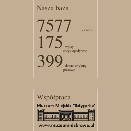
Nasza baza
7577
- skany
175
- wpisy
encyklopedyczne
399
- dawne artykuły
prasowe
Współpraca