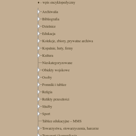
♦ - wpis encyklopedyczny
Archiwalia
Bibliografia
Dzielnice
Edukacja
Kolekcje, zbiory, prywatne archiwa
Kopalnie, huty, firmy
Kultura
Nieskategoryzowane
Obiekty wojskowe
Osoby
Pomniki i tablice
Religia
Relikty przeszłości
Służby
Sport
Tablice edukacyjne – MMS
Towarzystwa, stowarzyszenia, harcerze
Transport i komunikacja