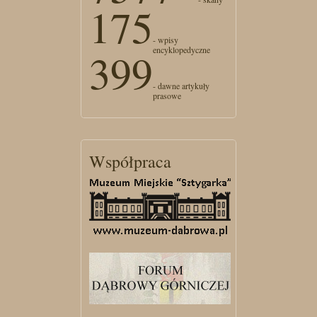
175
- wpisy
encyklopedyczne
399
- dawne artykuły
prasowe
Współpraca