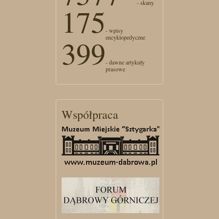
- skany
175
- wpisy
encyklopedyczne
399
- dawne artykuły
prasowe
Współpraca