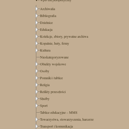
Archiwalia
Bibliografia
Dzielnice
Edukacja
Kolekcje, zbiory, prywatne archiwa
Kopalnie, huty, firmy
Kultura
Nieskategoryzowane
Obiekty wojskowe
Osoby
Pomniki i tablice
Religia
Relikty przeszłości
Służby
Sport
Tablice edukacyjne – MMS
Towarzystwa, stowarzyszenia, harcerze
Transport i komunikacja