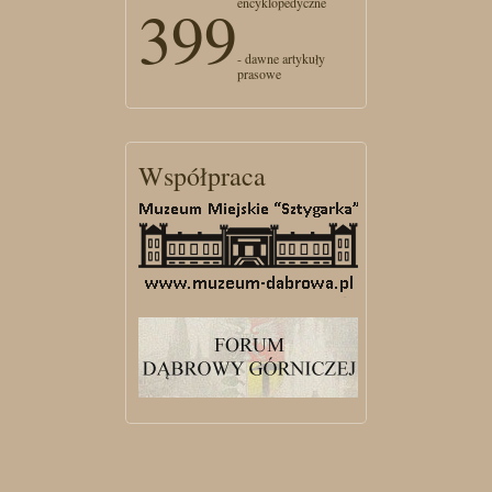
encyklopedyczne
399
- dawne artykuły
prasowe
Współpraca