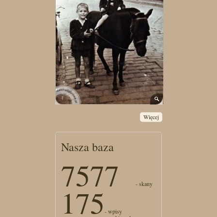
Więcej
Nasza baza
7577
- skany
175
- wpisy