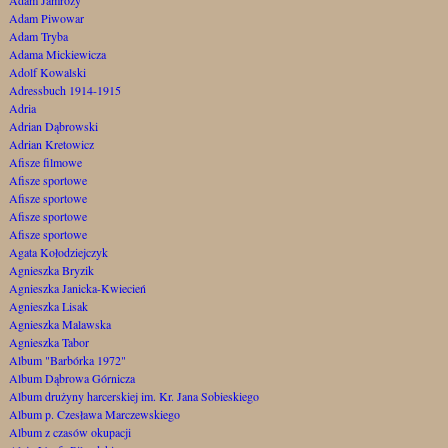
Adam Piwowar
Adam Tryba
Adama Mickiewicza
Adolf Kowalski
Adressbuch 1914-1915
Adria
Adrian Dąbrowski
Adrian Kretowicz
Afisze filmowe
Afisze sportowe
Afisze sportowe
Afisze sportowe
Afisze sportowe
Agata Kołodziejczyk
Agnieszka Bryzik
Agnieszka Janicka-Kwiecień
Agnieszka Lisak
Agnieszka Malawska
Agnieszka Tabor
Album "Barbórka 1972"
Album Dąbrowa Górnicza
Album drużyny harcerskiej im. Kr. Jana Sobieskiego
Album p. Czesława Marczewskiego
Album z czasów okupacji