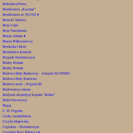
Bolesława Prusa
Bomboniera „Kaszmir”
Bomboniera nr 381/382
♦
Borucki Tadeusz
Boże Ciało
Boże Narodzenie
Bracia Altman
♦
Bracia Wilkoszewscy
Brodecka i Motz
Bronisława Kmiecik
Brygada Strzemieszyce
Budny Roman
Budny Roman
Budowa Huty Bankowej – Atargule MATHIEU
Budowa Huty Katowice
Budowa molo – Pogoria III
Budowniczy miasta
Budynek ekspedycji kopalni "Reden"
Bufet Dworcowy
Bugaj
C. H. Pogoria
Cechy rzemieślnicze
Cecylia Majewska
Cegielnia – Strzemieszyce
Cegielnia Braci Bilewicz
♦