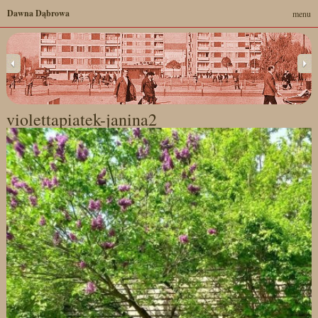
Dawna Dąbrowa
menu
violettapiatek-janina2