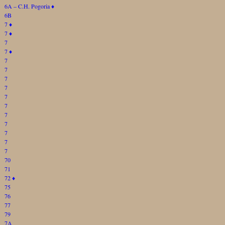
6A – C.H. Pogoria
♦
6B
7
♦
7
♦
7
7
♦
7
7
7
7
7
7
7
7
7
7
7
70
71
72
♦
75
76
77
79
7A