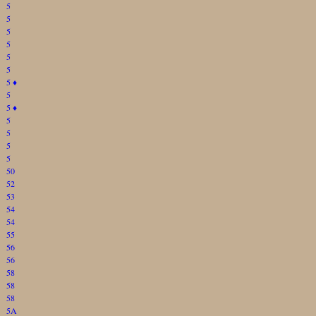
5
5
5
5
5
5
5
♦
5
5
♦
5
5
5
5
50
52
53
54
54
55
56
56
58
58
58
5A