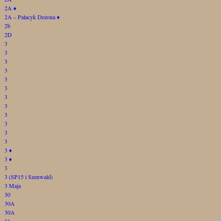
2A
♦
2A – Pałacyk Dezona
♦
2b
2D
3
3
3
3
3
3
3
3
3
3
3
3
3
♦
3
♦
3
3 (SP15 i Szenwald)
3 Maja
30
30A
30A
31