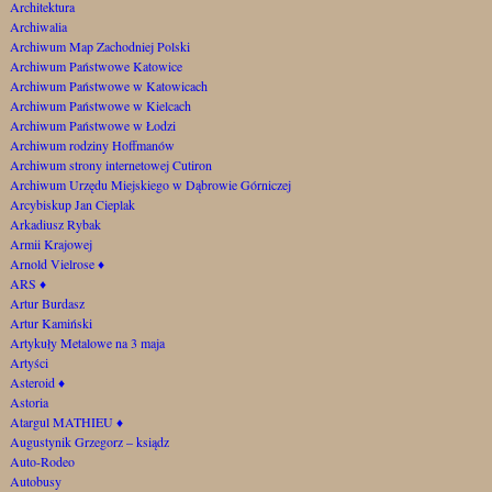
Architektura
Archiwalia
Archiwum Map Zachodniej Polski
Archiwum Państwowe Katowice
Archiwum Państwowe w Katowicach
Archiwum Państwowe w Kielcach
Archiwum Państwowe w Łodzi
Archiwum rodziny Hoffmanów
Archiwum strony internetowej Cutiron
Archiwum Urzędu Miejskiego w Dąbrowie Górniczej
Arcybiskup Jan Cieplak
Arkadiusz Rybak
Armii Krajowej
Arnold Vielrose
♦
ARS
♦
Artur Burdasz
Artur Kamiński
Artykuły Metalowe na 3 maja
Artyści
Asteroid
♦
Astoria
Atargul MATHIEU
♦
Augustynik Grzegorz – ksiądz
Auto-Rodeo
Autobusy