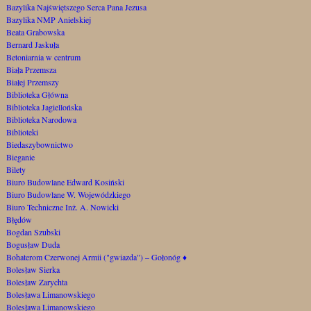
Bazylika Najświętszego Serca Pana Jezusa
Bazylika NMP Anielskiej
Beata Grabowska
Bernard Jaskuła
Betoniarnia w centrum
Biała Przemsza
Białej Przemszy
Biblioteka Główna
Biblioteka Jagiellońska
Biblioteka Narodowa
Biblioteki
Biedaszybownictwo
Bieganie
Bilety
Biuro Budowlane Edward Kosiński
Biuro Budowlane W. Wojewódzkiego
Biuro Techniczne Inż. A. Nowicki
Błędów
Bogdan Szubski
Bogusław Duda
Bohaterom Czerwonej Armii ("gwiazda") – Gołonóg
♦
Bolesław Sierka
Bolesław Zarychta
Bolesława Limanowskiego
Bolesława Limanowskiego