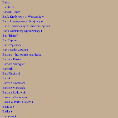
Bajka
Bambosz
Banasik Józer
Bank Kredytowy w Warszawie
♦
Bank Przemysłowy i Krajowy
♦
Bank Spółdzielczy w Strzemieszycach
Bank Udziałowy Spółdzielczy
♦
Bar "Bistro"
Bar Express
Bar Przystanek
Bar u Janka Zawrata
Barbara – hurtownia krawiecka
Barbara Kuzior
Barbara Szczygieł
Barbórki
Bart Plucinski
Bartek
Bartosz Kaczmara
Bartosz Maroszek
Bartosz Rutkowski
Basen na Zielonej
♦
Basen w Parku Hallera
♦
Basiula
♦
Baśka
♦
Batorego
♦