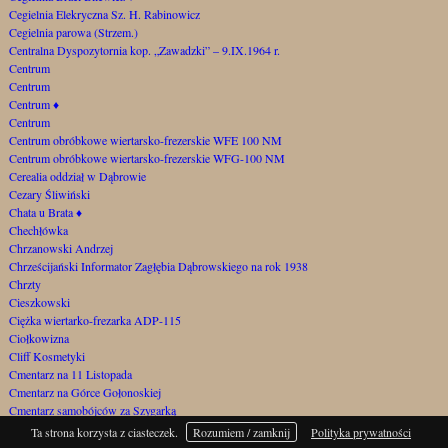
Cegielnia Elekryczna Sz. H. Rabinowicz
Cegielnia parowa (Strzem.)
Centralna Dyspozytornia kop. „Zawadzki” – 9.IX.1964 r.
Centrum
Centrum
Centrum
♦
Centrum
Centrum obróbkowe wiertarsko-frezerskie WFE 100 NM
Centrum obróbkowe wiertarsko-frezerskie WFG-100 NM
Cerealia oddział w Dąbrowie
Cezary Śliwiński
Chata u Brata
♦
Chechłówka
Chrzanowski Andrzej
Chrześcijański Informator Zagłębia Dąbrowskiego na rok 1938
Chrzty
Cieszkowski
Ciężka wiertarko-frezarka ADP-115
Ciołkowizna
Cliff Kosmetyki
Cmentarz na 11 Listopada
Cmentarz na Górce Gołonoskiej
Cmentarz samobójców za Szygarką
Cmentarz św. Barbary przy ul. Starocmentarnej
Ta strona korzysta z ciasteczek.
Rozumiem / zamknij
Polityka prywatności
Cmentarz żydowski
♦