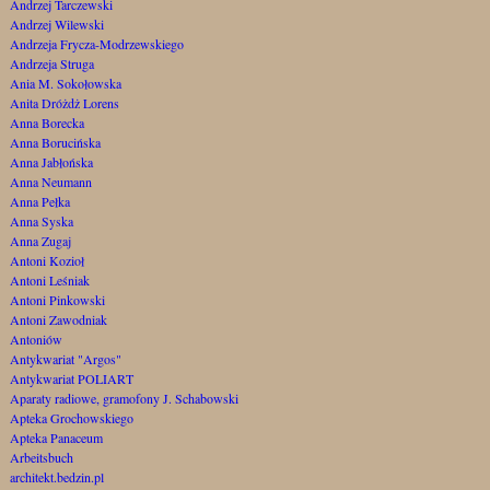
Andrzej Tarczewski
Andrzej Wilewski
Andrzeja Frycza-Modrzewskiego
Andrzeja Struga
Ania M. Sokołowska
Anita Dróżdż Lorens
Anna Borecka
Anna Borucińska
Anna Jabłońska
Anna Neumann
Anna Pełka
Anna Syska
Anna Zugaj
Antoni Kozioł
Antoni Leśniak
Antoni Pinkowski
Antoni Zawodniak
Antoniów
Antykwariat "Argos"
Antykwariat POLIART
Aparaty radiowe, gramofony J. Schabowski
Apteka Grochowskiego
Apteka Panaceum
Arbeitsbuch
architekt.bedzin.pl