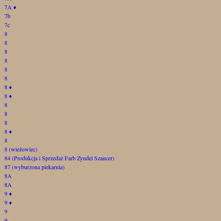
7A
♦
7b
7c
8
8
8
8
8
8
8
♦
8
♦
8
8
8
8
♦
8
8 (wieżowiec)
84 (Produkcja i Sprzedaż Farb Zyndel Szancer)
87 (wyburzona piekarnia)
8A
8A
9
♦
9
♦
9
9