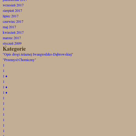
wrzesień 2017
sierpień 2017
lipiec 2017
czerwiec 2017
maj 2017
kwiecień 2017
marzec 2017
styczeń 2009
Kategorie
"Opis drogi żelaznej Iwangrodzko-Dąbrowskiej"
"Przemysł Chemiczny"
1
1
1
♦
1
1
♦
1
♦
1
1
1
1
1
1
1
1