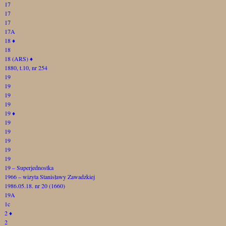
17
17
17
17A
18
♦
18
18 (ARS)
♦
1880, t.10, nr 254
19
19
19
19
19
♦
19
19
19
19
19
19 – Superjednostka
1966 – wizyta Stanisławy Zawadzkiej
1986.05.18. nr 20 (1660)
19A
1c
2
♦
2