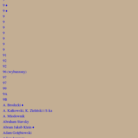
9
♦
9
♦
9
9
9
9
9
9
9
91
92
92
96 (wyburzony)
97
97
99
9A
9B
A. Brodecki
♦
A. Kałkowski, K. Zieliński i S-ka
A. Miodownik
Abraham Stavsky
Abram Jakub Klein
♦
Adam Gołębiowski
Adam Jamrozy