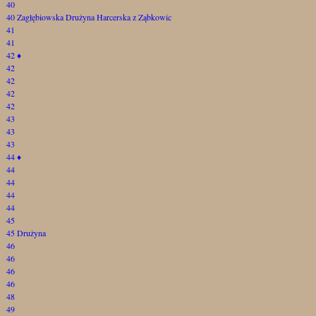
40
40 Zagłębiowska Drużyna Harcerska z Ząbkowic
41
41
42
♦
42
42
42
42
43
43
43
44
♦
44
44
44
44
45
45 Drużyna
46
46
46
46
48
49