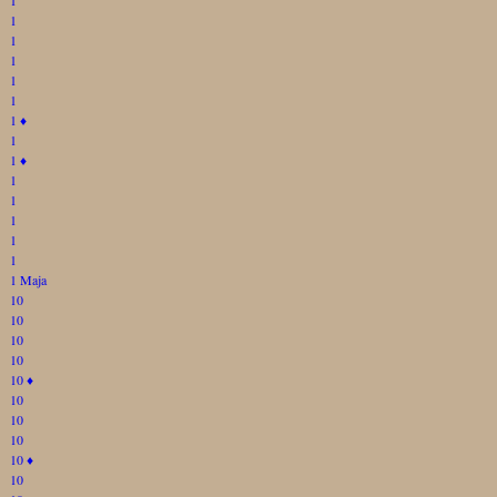
1
1
1
1
1
1
♦
1
1
♦
1
1
1
1
1
1 Maja
10
10
10
10
10
♦
10
10
10
10
♦
10