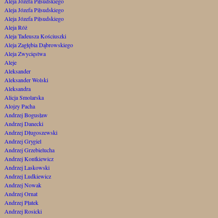
Aleja Józefa Piłsudskiego
Aleja Józefa Piłsudskiego
Aleja Józefa Piłsudskiego
Aleja Róż
Aleja Tadeusza Kościuszki
Aleja Zagłębia Dąbrowskiego
Aleja Zwycięstwa
Aleje
Aleksander
Aleksander Wolski
Aleksandra
Alicja Smolarska
Alojzy Pacha
Andrzej Bogusław
Andrzej Danecki
Andrzej Długoszewski
Andrzej Grygiel
Andrzej Grzebielucha
Andrzej Kontkiewicz
Andrzej Laskowski
Andrzej Ludkiewicz
Andrzej Nowak
Andrzej Ornat
Andrzej Płatek
Andrzej Rosicki