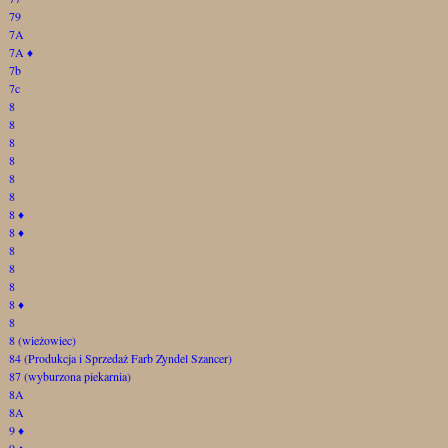
79
7A
7A
♦
7b
7c
8
8
8
8
8
8
8
♦
8
♦
8
8
8
8
♦
8
8 (wieżowiec)
84 (Produkcja i Sprzedaż Farb Zyndel Szancer)
87 (wyburzona piekarnia)
8A
8A
9
♦
9
♦