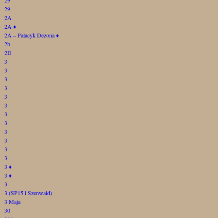
29
2A
2A
♦
2A – Pałacyk Dezona
♦
2b
2D
3
3
3
3
3
3
3
3
3
3
3
3
3
♦
3
♦
3
3 (SP15 i Szenwald)
3 Maja
30