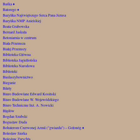
Baśka
♦
Batorego
♦
Bazylika Najświętszego Serca Pana Jezusa
Bazylika NMP Anielskiej
Beata Grabowska
Bernard Jaskuła
Betoniarnia w centrum
Biała Przemsza
Białej Przemszy
Biblioteka Główna
Biblioteka Jagiellońska
Biblioteka Narodowa
Biblioteki
Biedaszybownictwo
Bieganie
Bilety
Biuro Budowlane Edward Kosiński
Biuro Budowlane W. Wojewódzkiego
Biuro Techniczne Inż. A. Nowicki
Błędów
Bogdan Szubski
Bogusław Duda
Bohaterom Czerwonej Armii ("gwiazda") – Gołonóg
♦
Bolesław Sierka
Bolesław Zarychta