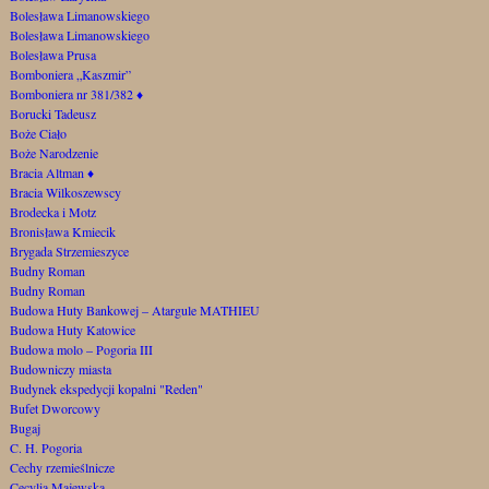
Bolesława Limanowskiego
Bolesława Limanowskiego
Bolesława Prusa
Bomboniera „Kaszmir”
Bomboniera nr 381/382
♦
Borucki Tadeusz
Boże Ciało
Boże Narodzenie
Bracia Altman
♦
Bracia Wilkoszewscy
Brodecka i Motz
Bronisława Kmiecik
Brygada Strzemieszyce
Budny Roman
Budny Roman
Budowa Huty Bankowej – Atargule MATHIEU
Budowa Huty Katowice
Budowa molo – Pogoria III
Budowniczy miasta
Budynek ekspedycji kopalni "Reden"
Bufet Dworcowy
Bugaj
C. H. Pogoria
Cechy rzemieślnicze
Cecylia Majewska