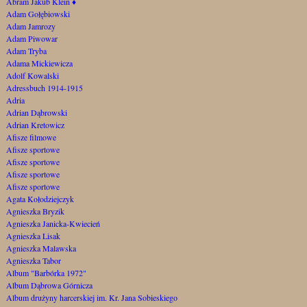
Abram Jakub Klein
♦
Adam Gołębiowski
Adam Jamrozy
Adam Piwowar
Adam Tryba
Adama Mickiewicza
Adolf Kowalski
Adressbuch 1914-1915
Adria
Adrian Dąbrowski
Adrian Kretowicz
Afisze filmowe
Afisze sportowe
Afisze sportowe
Afisze sportowe
Afisze sportowe
Agata Kołodziejczyk
Agnieszka Bryzik
Agnieszka Janicka-Kwiecień
Agnieszka Lisak
Agnieszka Malawska
Agnieszka Tabor
Album "Barbórka 1972"
Album Dąbrowa Górnicza
Album drużyny harcerskiej im. Kr. Jana Sobieskiego