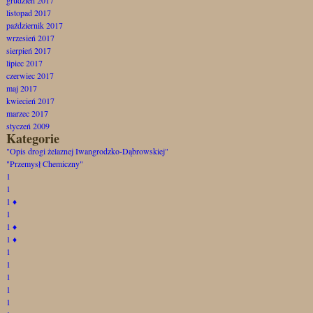
listopad 2017
październik 2017
wrzesień 2017
sierpień 2017
lipiec 2017
czerwiec 2017
maj 2017
kwiecień 2017
marzec 2017
styczeń 2009
Kategorie
"Opis drogi żelaznej Iwangrodzko-Dąbrowskiej"
"Przemysł Chemiczny"
1
1
1
♦
1
1
♦
1
♦
1
1
1
1
1