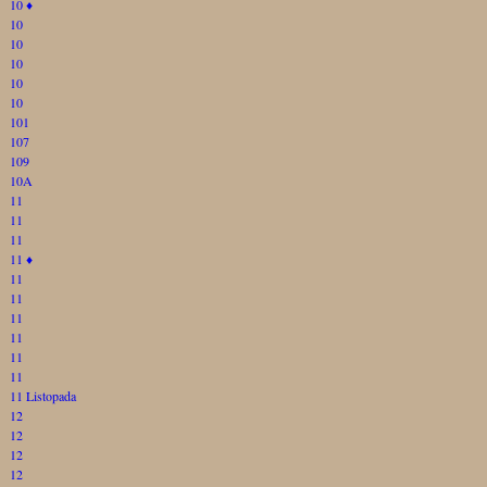
10
♦
10
10
10
10
10
101
107
109
10A
11
11
11
11
♦
11
11
11
11
11
11
11 Listopada
12
12
12
12