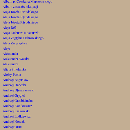
Album p. Czesława Marczewskiego
Album z czasów okupacji
Aleja Józefa Piłsudskiego
Aleja Józefa Piłsudskiego
Aleja Józefa Piłsudskiego
Aleja Róż
Aleja Tadeusza Kościuszki
Aleja Zagłębia Dąbrowskiego
Aleja Zwycięstwa
Aleje
Aleksander
Aleksander Wolski
Aleksandra
Alicja Smolarska
Alojzy Pacha
Andrzej Bogusław
Andrzej Danecki
Andrzej Długoszewski
Andrzej Grygiel
Andrzej Grzebielucha
Andrzej Kontkiewicz
Andrzej Laskowski
Andrzej Ludkiewicz
Andrzej Nowak
Andrzej Ornat