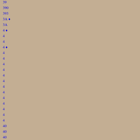
39
390
393
3A
♦
3A
4
♦
4
4
4
♦
4
4
4
4
4
4
4
4
4
4
4
4
4
40
40
40