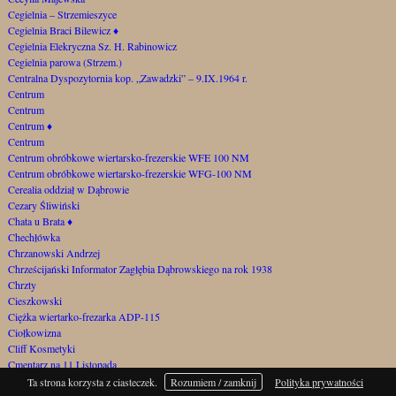
Cegielnia – Strzemieszyce
Cegielnia Braci Bilewicz
♦
Cegielnia Elekryczna Sz. H. Rabinowicz
Cegielnia parowa (Strzem.)
Centralna Dyspozytornia kop. „Zawadzki” – 9.IX.1964 r.
Centrum
Centrum
Centrum
♦
Centrum
Centrum obróbkowe wiertarsko-frezerskie WFE 100 NM
Centrum obróbkowe wiertarsko-frezerskie WFG-100 NM
Cerealia oddział w Dąbrowie
Cezary Śliwiński
Chata u Brata
♦
Chechłówka
Chrzanowski Andrzej
Chrześcijański Informator Zagłębia Dąbrowskiego na rok 1938
Chrzty
Cieszkowski
Ciężka wiertarko-frezarka ADP-115
Ciołkowizna
Cliff Kosmetyki
Cmentarz na 11 Listopada
Cmentarz na Górce Gołonoskiej
Ta strona korzysta z ciasteczek.
Rozumiem / zamknij
Polityka prywatności
Cmentarz samobójców za Szygarką