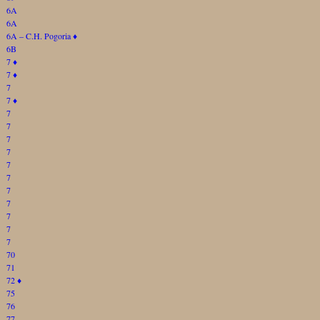
6A
6A
6A – C.H. Pogoria
♦
6B
7
♦
7
♦
7
7
♦
7
7
7
7
7
7
7
7
7
7
7
70
71
72
♦
75
76
77