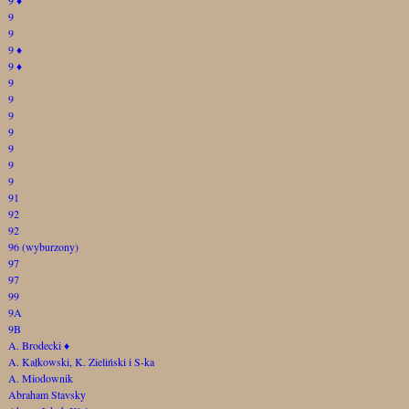
9
9
9
♦
9
♦
9
9
9
9
9
9
9
91
92
92
96 (wyburzony)
97
97
99
9A
9B
A. Brodecki
♦
A. Kałkowski, K. Zieliński i S-ka
A. Miodownik
Abraham Stavsky