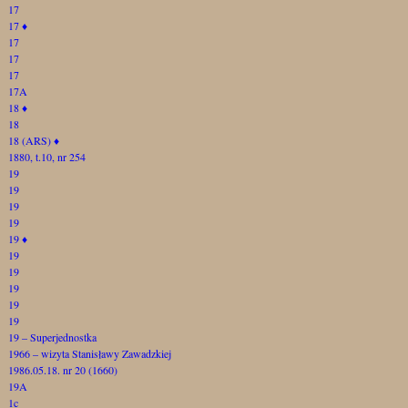
17
17
♦
17
17
17
17A
18
♦
18
18 (ARS)
♦
1880, t.10, nr 254
19
19
19
19
19
♦
19
19
19
19
19
19 – Superjednostka
1966 – wizyta Stanisławy Zawadzkiej
1986.05.18. nr 20 (1660)
19A
1c