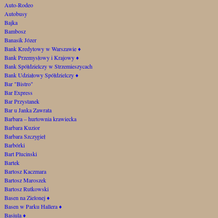
Auto-Rodeo
Autobusy
Bajka
Bambosz
Banasik Józer
Bank Kredytowy w Warszawie
♦
Bank Przemysłowy i Krajowy
♦
Bank Spółdzielczy w Strzemieszycach
Bank Udziałowy Spółdzielczy
♦
Bar "Bistro"
Bar Express
Bar Przystanek
Bar u Janka Zawrata
Barbara – hurtownia krawiecka
Barbara Kuzior
Barbara Szczygieł
Barbórki
Bart Plucinski
Bartek
Bartosz Kaczmara
Bartosz Maroszek
Bartosz Rutkowski
Basen na Zielonej
♦
Basen w Parku Hallera
♦
Basiula
♦