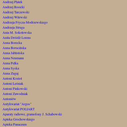
Andrzej Płatek
Andrzej Rosicki
Andrzej Tarczewski
Andrzej Wilewski
Andrzeja Frycza-Modrzewskiego
Andrzeja Struga
Ania M. Sokołowska
Anita Dróżdż Lorens
Anna Borecka
Anna Borucińska
Anna Jabłońska
Anna Neumann
Anna Pełka
Anna Syska
Anna Zugaj
Antoni Kozioł
Antoni Leśniak
Antoni Pinkowski
Antoni Zawodniak
Antoniów
Antykwariat "Argos"
Antykwariat POLIART
Aparaty radiowe, gramofony J. Schabowski
Apteka Grochowskiego
Apteka Panaceum