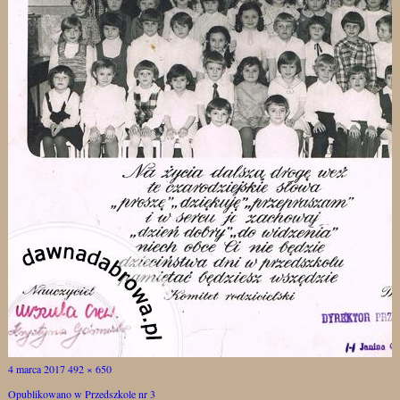
Opublikowano
Pełny
4 marca 2017
492 × 650
Nawigacja
rozmiar
Opublikowano w
Przedszkole nr 3
wpisu