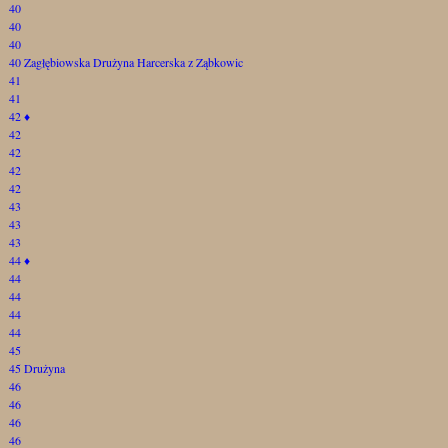
40
40
40
40 Zagłębiowska Drużyna Harcerska z Ząbkowic
41
41
42
♦
42
42
42
42
43
43
43
44
♦
44
44
44
44
45
45 Drużyna
46
46
46
46