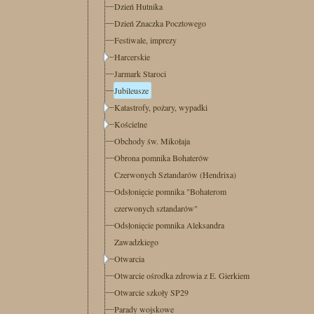
Dzień Hutnika
Dzień Znaczka Pocztowego
Festiwale, imprezy
Harcerskie
Jarmark Staroci
Jubileusze
Katastrofy, pożary, wypadki
Kościelne
Obchody św. Mikołaja
Obrona pomnika Bohaterów
Czerwonych Sztandarów (Hendrixa)
Odsłonięcie pomnika "Bohaterom
czerwonych sztandarów"
Odsłonięcie pomnika Aleksandra
Zawadzkiego
Otwarcia
Otwarcie ośrodka zdrowia z E. Gierkiem
Otwarcie szkoły SP29
Parady wojskowe