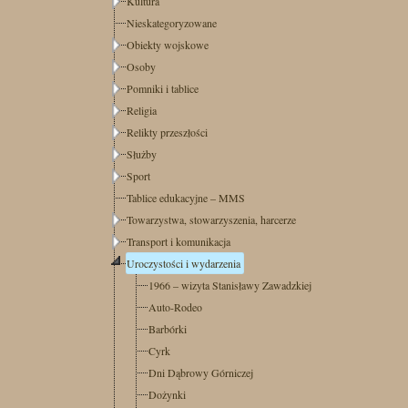
Kultura
Nieskategoryzowane
Obiekty wojskowe
Osoby
Pomniki i tablice
Religia
Relikty przeszłości
Służby
Sport
Tablice edukacyjne – MMS
Towarzystwa, stowarzyszenia, harcerze
Transport i komunikacja
Uroczystości i wydarzenia
1966 – wizyta Stanisławy Zawadzkiej
Auto-Rodeo
Barbórki
Cyrk
Dni Dąbrowy Górniczej
Dożynki