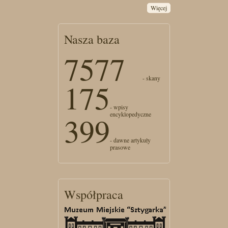
Więcej
Nasza baza
7577
- skany
175
- wpisy
encyklopedyczne
399
- dawne artykuły
prasowe
Współpraca