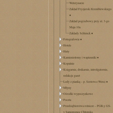
Weterynarze
Zakład Fryzjerski Kremblewskiego
♦
Zakład pogrzebowy przy ul. 3-go
Maja 10a
Zakłady Schlenck
♦
Fotografowie
♦
Hotele
Huty
Kamieniołomy i wapienniki
♦
Kopalnie
Księgarnie, drukarnie, introligatornie,
redakcje gazet
Lody z pianką – p. Szotowa (Wera)
♦
Młyny
Ośrodki wypoczynkowe
Poczta
Przedsiębiorstwa rolnicze – PGR-y GS-
y Samopomoc Chłopska