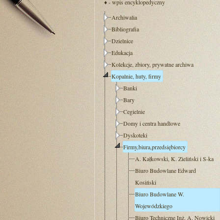
♦ - wpis encyklopedyczny
Archiwalia
Bibliografia
Dzielnice
Edukacja
Kolekcje, zbiory, prywatne archiwa
Kopalnie, huty, firmy
Banki
Bary
Cegielnie
Domy i centra handlowe
Dyskoteki
Firmy,biura,przedsiębiorcy
A. Kałkowski, K. Zieliński i S-ka
Biuro Budowlane Edward
Kosiński
Biuro Budowlane W.
Wojewódzkiego
Biuro Techniczne Inż. A. Nowicki