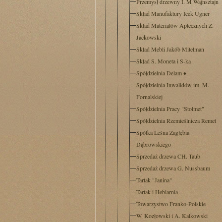
Przemysł drzewny I. M Wajnsztajn
Skład Manufaktury Icek Ugner
Skład Materiałów Aptecznych Z.
Jackowski
Skład Mebli Jakób Mitelman
Skład S. Moneta i S-ka
Spółdzielnia Delam
♦
Spółdzielnia Inwalidów im. M.
Fornalskiej
Spółdzielnia Pracy "Stolmet"
Spółdzielnia Rzemieślnicza Remet
Spółka Leśna Zagłębia
Dąbrowskiego
Sprzedaż drzewa CH. Taub
Sprzedaż drzewa G. Nussbaum
Tartak "Janina"
Tartak i Heblarnia
Towarzystwo Franko-Polskie
W. Kozłowski i A. Kalkowski