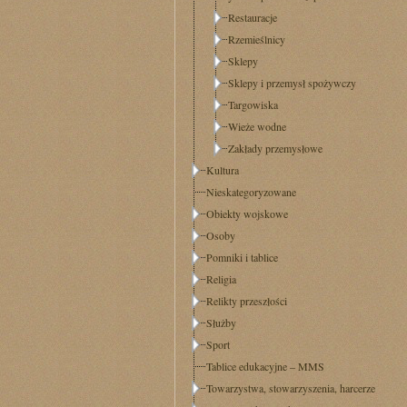
Restauracje
Rzemieślnicy
Sklepy
Sklepy i przemysł spożywczy
Targowiska
Wieże wodne
Zakłady przemysłowe
Kultura
Nieskategoryzowane
Obiekty wojskowe
Osoby
Pomniki i tablice
Religia
Relikty przeszłości
Służby
Sport
Tablice edukacyjne – MMS
Towarzystwa, stowarzyszenia, harcerze