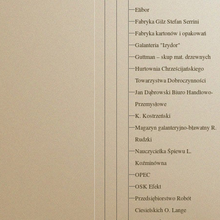
Elibor
Fabryka Gilz Stefan Serrini
Fabryka kartonów i opakowań
Galanteria "Izydor"
Guttman – skup mat. drzewnych
Hurtownia Chrześcijańskiego
Towarzystwa Dobroczynności
Jan Dąbrowski Biuro Handlowo-
Przemysłowe
K. Kostrzeński
Magazyn galanteryjno-bławatny R.
Rudzki
Nauczycielka Śpiewu L.
Koźminówna
OPEC
OSK Efekt
Przedsiębiorstwo Robót
Ciesielskich O. Lange