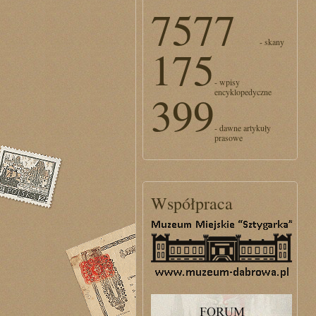
7577
- skany
175
- wpisy
encyklopedyczne
399
- dawne artykuły
prasowe
Współpraca