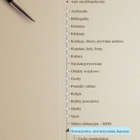
♦ - wpis encyklopedyczny
Archiwalia
Bibliografia
Dzielnice
Edukacja
Kolekcje, zbiory, prywatne archiwa
Kopalnie, huty, firmy
Kultura
Nieskategoryzowane
Obiekty wojskowe
Osoby
Pomniki i tablice
Religia
Relikty przeszłości
Służby
Sport
Tablice edukacyjne – MMS
Towarzystwa, stowarzyszenia, harcerze
Cechy rzemieślnicze