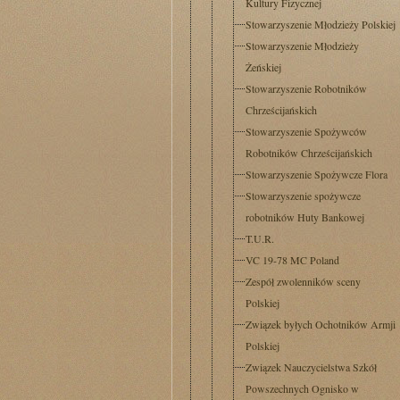
Kultury Fizycznej
Stowarzyszenie Młodzieży Polskiej
Stowarzyszenie Młodzieży
Żeńskiej
Stowarzyszenie Robotników
Chrześcijańskich
Stowarzyszenie Spożywców
Robotników Chrześcijańskich
Stowarzyszenie Spożywcze Flora
Stowarzyszenie spożywcze
robotników Huty Bankowej
T.U.R.
VC 19-78 MC Poland
Zespół zwolenników sceny
Polskiej
Związek byłych Ochotników Armji
Polskiej
Związek Nauczycielstwa Szkół
Powszechnych Ognisko w