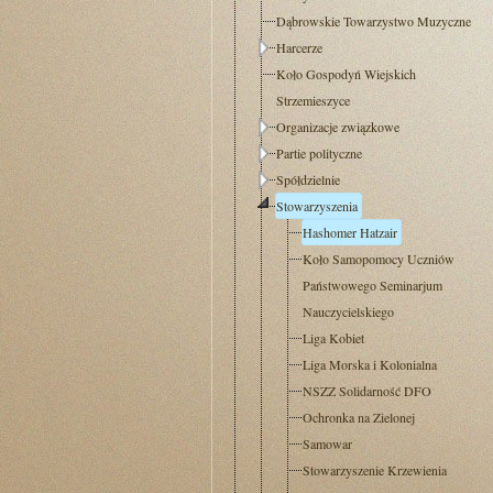
Dąbrowskie Towarzystwo Muzyczne
Harcerze
Koło Gospodyń Wiejskich
Strzemieszyce
Organizacje związkowe
Partie polityczne
Spółdzielnie
Stowarzyszenia
Hashomer Hatzair
Koło Samopomocy Uczniów
Państwowego Seminarjum
Nauczycielskiego
Liga Kobiet
Liga Morska i Kolonialna
NSZZ Solidarność DFO
Ochronka na Zielonej
Samowar
Stowarzyszenie Krzewienia