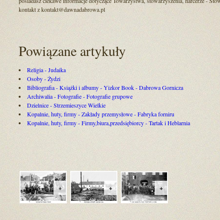
posiadasz ciekawe informacje dotyczące Towarzystwa, stowarzyszenia, harcerze - Sto
kontakt z kontakt@dawnadabrowa.pl
Powiązane artykuły
Religia - Judaika
Osoby - Żydzi
Bibliografia - Książki i albumy - Yizkor Book - Dabrowa Gornicza
Archiwalia - Fotografie - Fotografie grupowe
Dzielnice - Strzemieszyce Wielkie
Kopalnie, huty, firmy - Zakłady przemysłowe - Fabryka forniru
Kopalnie, huty, firmy - Firmy,biura,przedsiębiorcy - Tartak i Heblarnia
+
+
+