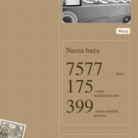
Więcej
Nasza baza
7577
- skany
175
- wpisy
encyklopedyczne
399
- dawne artykuły
prasowe