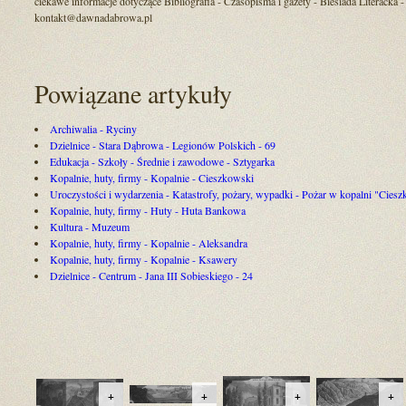
ciekawe informacje dotyczące Bibliografia - Czasopisma i gazety - Biesiada Literacka -
kontakt@dawnadabrowa.pl
Powiązane artykuły
Archiwalia - Ryciny
Dzielnice - Stara Dąbrowa - Legionów Polskich - 69
Edukacja - Szkoły - Średnie i zawodowe - Sztygarka
Kopalnie, huty, firmy - Kopalnie - Cieszkowski
Uroczystości i wydarzenia - Katastrofy, pożary, wypadki - Pożar w kopalni "Cies
Kopalnie, huty, firmy - Huty - Huta Bankowa
Kultura - Muzeum
Kopalnie, huty, firmy - Kopalnie - Aleksandra
Kopalnie, huty, firmy - Kopalnie - Ksawery
Dzielnice - Centrum - Jana III Sobieskiego - 24
+
+
+
+