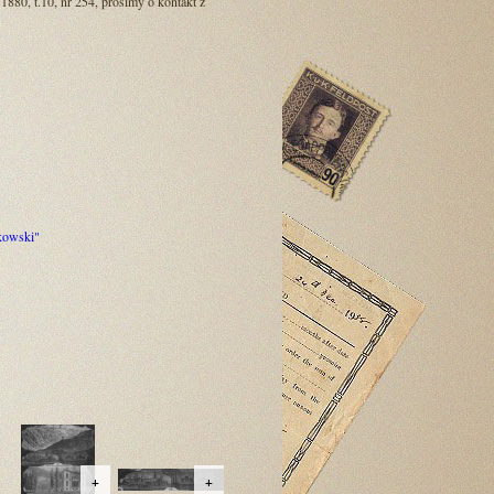
 1880, t.10, nr 254, prosimy o kontakt z
zkowski"
+
+