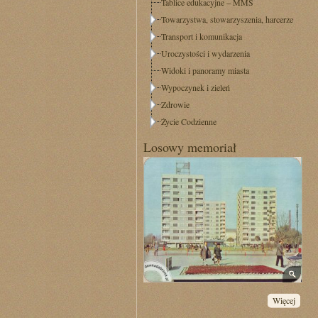
Tablice edukacyjne – MMS
Towarzystwa, stowarzyszenia, harcerze
Transport i komunikacja
Uroczystości i wydarzenia
Widoki i panoramy miasta
Wypoczynek i zieleń
Zdrowie
Życie Codzienne
Losowy memoriał
Więcej