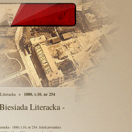
1880, t.10, nr 254
 Literacka
Biesiada Literacka -
eracka - 1880, t.10, nr 254. Jeżeli posiadasz