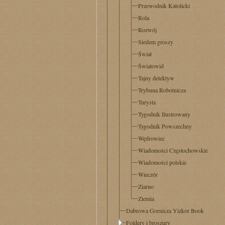
Przewodnik Katolicki
Rola
Rozwój
Siedem groszy
Świat
Światowid
Tajny detektyw
Trybuna Robotnicza
Turysta
Tygodnik Ilustrowany
Tygodnik Powszechny
Wędrowiec
Wiadomości Częstochowskie
Wiadomości polskie
Wieczór
Ziarno
Ziemia
Dabrowa Gornicza Yizkor Book
Foldery i broszury