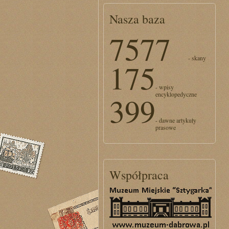
Nasza baza
7577
- skany
175
- wpisy
encyklopedyczne
399
- dawne artykuły
prasowe
Współpraca