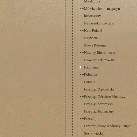
Młodzi Idą
Mówią wieki – magazyn
historyczny
Na szerokim świecie
New Poland
Niedziela
Nowa Reforma
Nowiny Illustrowane
Nowości Ilustrowane
Panorama
Pobudka
Polonia
Przegląd Dąbrowski
Przegląd Górniczo-Hutniczy
Przegląd pożarniczy
Przegląd Techniczny
Przekrój
Przemysłowo-Handlowy Kurjer
Sosnowiecki