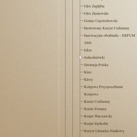
Głos Zagłębia
Głos Ziemowida
Goniec Częstochowski
Ilustrowany Kuryer Codzienny
Innowacyjne obrabiarki – DEFUM
2004
Iskra
Jednodniówki
Jlustracja Polska
Kino
Kłosy
Kolejowe Przysposobienie
Kolejowe
Kurier Codzienny
Kurier Poranny
Kurjer Warszawski
Kurjer Zachodni
Kuryer Literacko-Naukowy