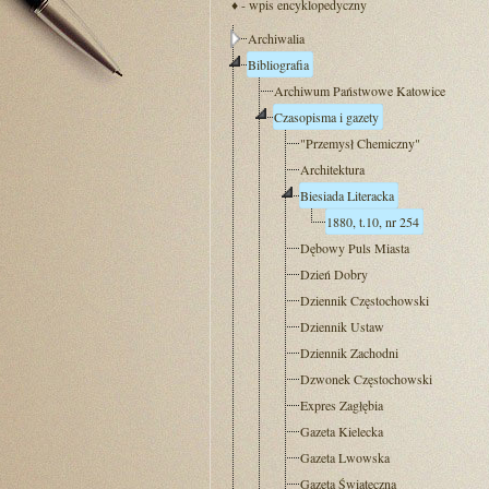
♦ - wpis encyklopedyczny
Archiwalia
Bibliografia
Archiwum Państwowe Katowice
Czasopisma i gazety
"Przemysł Chemiczny"
Architektura
Biesiada Literacka
1880, t.10, nr 254
Dębowy Puls Miasta
Dzień Dobry
Dziennik Częstochowski
Dziennik Ustaw
Dziennik Zachodni
Dzwonek Częstochowski
Expres Zagłębia
Gazeta Kielecka
Gazeta Lwowska
Gazeta Świąteczna