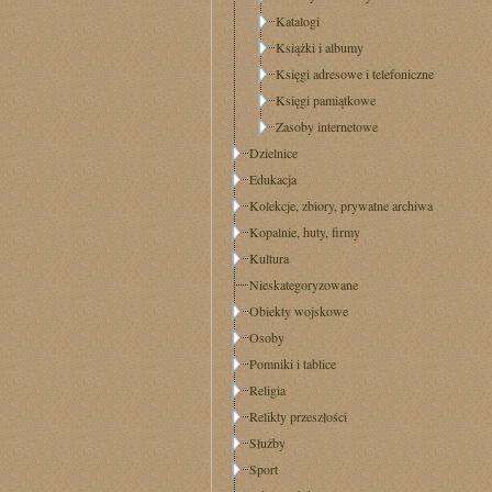
Katalogi
Książki i albumy
Księgi adresowe i telefoniczne
Księgi pamiątkowe
Zasoby internetowe
Dzielnice
Edukacja
Kolekcje, zbiory, prywatne archiwa
Kopalnie, huty, firmy
Kultura
Nieskategoryzowane
Obiekty wojskowe
Osoby
Pomniki i tablice
Religia
Relikty przeszłości
Służby
Sport