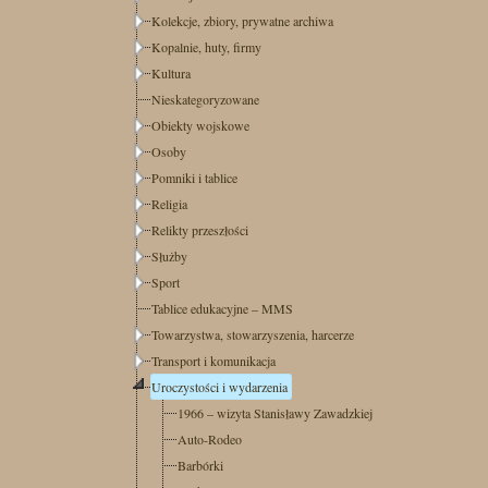
Kolekcje, zbiory, prywatne archiwa
Kopalnie, huty, firmy
Kultura
Nieskategoryzowane
Obiekty wojskowe
Osoby
Pomniki i tablice
Religia
Relikty przeszłości
Służby
Sport
Tablice edukacyjne – MMS
Towarzystwa, stowarzyszenia, harcerze
Transport i komunikacja
Uroczystości i wydarzenia
1966 – wizyta Stanisławy Zawadzkiej
Auto-Rodeo
Barbórki