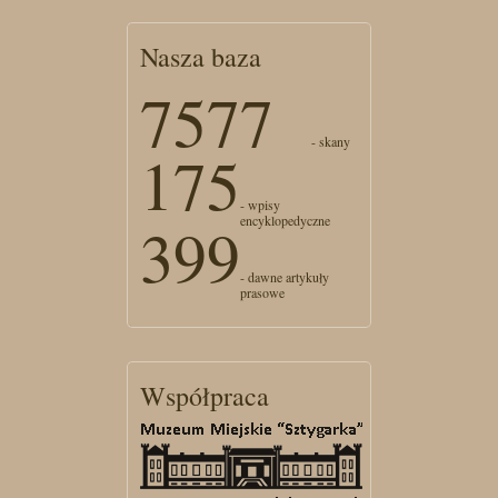
Nasza baza
7577
- skany
175
- wpisy
encyklopedyczne
399
- dawne artykuły
prasowe
Współpraca