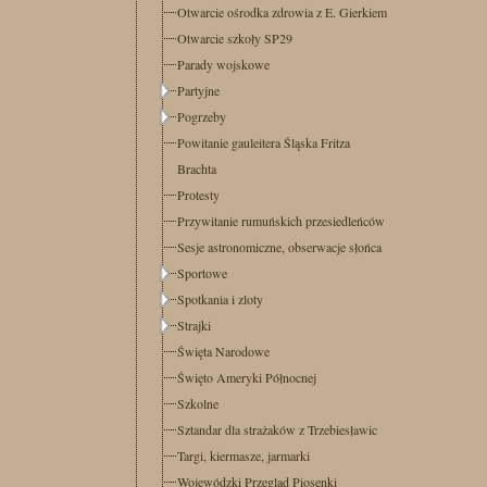
Otwarcie ośrodka zdrowia z E. Gierkiem
Otwarcie szkoły SP29
Parady wojskowe
Partyjne
Pogrzeby
Powitanie gauleitera Śląska Fritza
Brachta
Protesty
Przywitanie rumuńskich przesiedleńców
Sesje astronomiczne, obserwacje słońca
Sportowe
Spotkania i zloty
Strajki
Święta Narodowe
Święto Ameryki Północnej
Szkolne
Sztandar dla strażaków z Trzebiesławic
Targi, kiermasze, jarmarki
Wojewódzki Przegląd Piosenki