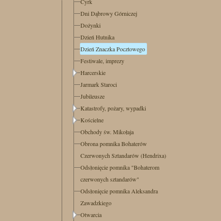
Cyrk
Dni Dąbrowy Górniczej
Dożynki
Dzień Hutnika
Dzień Znaczka Pocztowego
Festiwale, imprezy
Harcerskie
Jarmark Staroci
Jubileusze
Katastrofy, pożary, wypadki
Kościelne
Obchody św. Mikołaja
Obrona pomnika Bohaterów
Czerwonych Sztandarów (Hendrixa)
Odsłonięcie pomnika "Bohaterom
czerwonych sztandarów"
Odsłonięcie pomnika Aleksandra
Zawadzkiego
Otwarcia