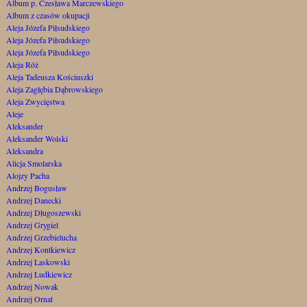
Album p. Czesława Marczewskiego
Album z czasów okupacji
Aleja Józefa Piłsudskiego
Aleja Józefa Piłsudskiego
Aleja Józefa Piłsudskiego
Aleja Róż
Aleja Tadeusza Kościuszki
Aleja Zagłębia Dąbrowskiego
Aleja Zwycięstwa
Aleje
Aleksander
Aleksander Wolski
Aleksandra
Alicja Smolarska
Alojzy Pacha
Andrzej Bogusław
Andrzej Danecki
Andrzej Długoszewski
Andrzej Grygiel
Andrzej Grzebielucha
Andrzej Kontkiewicz
Andrzej Laskowski
Andrzej Ludkiewicz
Andrzej Nowak
Andrzej Ornat