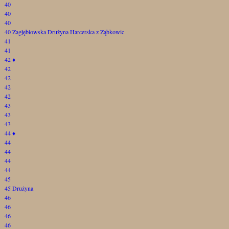
40
40
40
40 Zagłębiowska Drużyna Harcerska z Ząbkowic
41
41
42
♦
42
42
42
42
43
43
43
44
♦
44
44
44
44
45
45 Drużyna
46
46
46
46