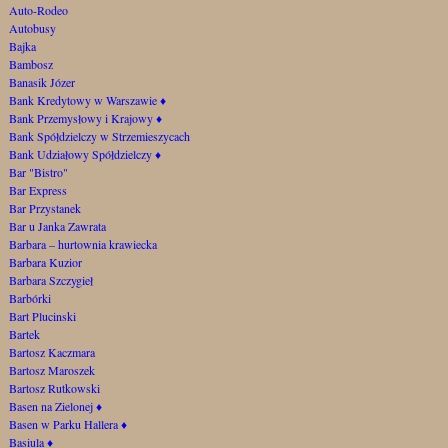
Auto-Rodeo
Autobusy
Bajka
Bambosz
Banasik Józer
Bank Kredytowy w Warszawie
♦
Bank Przemysłowy i Krajowy
♦
Bank Spółdzielczy w Strzemieszycach
Bank Udziałowy Spółdzielczy
♦
Bar "Bistro"
Bar Express
Bar Przystanek
Bar u Janka Zawrata
Barbara – hurtownia krawiecka
Barbara Kuzior
Barbara Szczygieł
Barbórki
Bart Plucinski
Bartek
Bartosz Kaczmara
Bartosz Maroszek
Bartosz Rutkowski
Basen na Zielonej
♦
Basen w Parku Hallera
♦
Basiula
♦