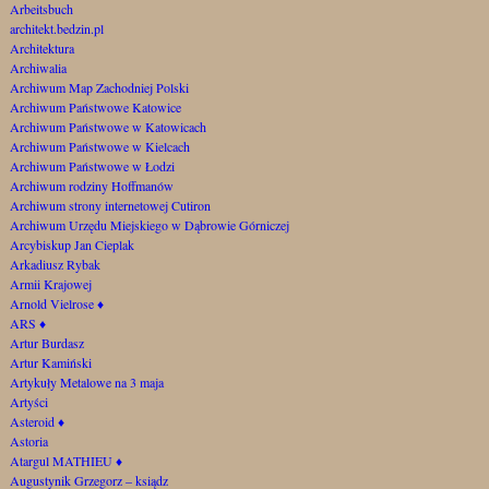
Arbeitsbuch
architekt.bedzin.pl
Architektura
Archiwalia
Archiwum Map Zachodniej Polski
Archiwum Państwowe Katowice
Archiwum Państwowe w Katowicach
Archiwum Państwowe w Kielcach
Archiwum Państwowe w Łodzi
Archiwum rodziny Hoffmanów
Archiwum strony internetowej Cutiron
Archiwum Urzędu Miejskiego w Dąbrowie Górniczej
Arcybiskup Jan Cieplak
Arkadiusz Rybak
Armii Krajowej
Arnold Vielrose
♦
ARS
♦
Artur Burdasz
Artur Kamiński
Artykuły Metalowe na 3 maja
Artyści
Asteroid
♦
Astoria
Atargul MATHIEU
♦
Augustynik Grzegorz – ksiądz