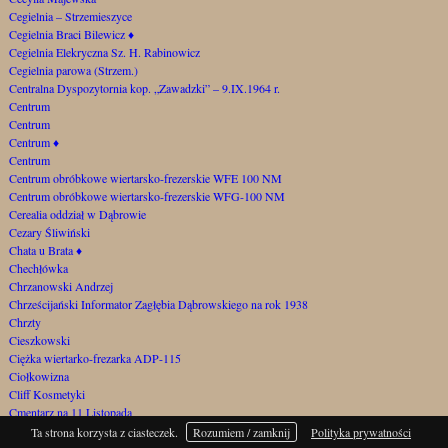
Cegielnia – Strzemieszyce
Cegielnia Braci Bilewicz
♦
Cegielnia Elekryczna Sz. H. Rabinowicz
Cegielnia parowa (Strzem.)
Centralna Dyspozytornia kop. „Zawadzki” – 9.IX.1964 r.
Centrum
Centrum
Centrum
♦
Centrum
Centrum obróbkowe wiertarsko-frezerskie WFE 100 NM
Centrum obróbkowe wiertarsko-frezerskie WFG-100 NM
Cerealia oddział w Dąbrowie
Cezary Śliwiński
Chata u Brata
♦
Chechłówka
Chrzanowski Andrzej
Chrześcijański Informator Zagłębia Dąbrowskiego na rok 1938
Chrzty
Cieszkowski
Ciężka wiertarko-frezarka ADP-115
Ciołkowizna
Cliff Kosmetyki
Cmentarz na 11 Listopada
Cmentarz na Górce Gołonoskiej
Ta strona korzysta z ciasteczek.
Rozumiem / zamknij
Polityka prywatności
Cmentarz samobójców za Szygarką