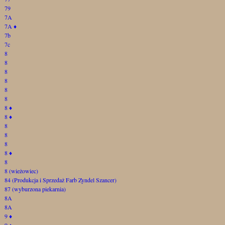
79
7A
7A
♦
7b
7c
8
8
8
8
8
8
8
♦
8
♦
8
8
8
8
♦
8
8 (wieżowiec)
84 (Produkcja i Sprzedaż Farb Zyndel Szancer)
87 (wyburzona piekarnia)
8A
8A
9
♦
9
♦