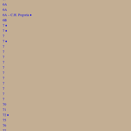
6A
6A
6A – C.H. Pogoria
♦
6B
7
♦
7
♦
7
7
♦
7
7
7
7
7
7
7
7
7
7
7
70
71
72
♦
75
76
77