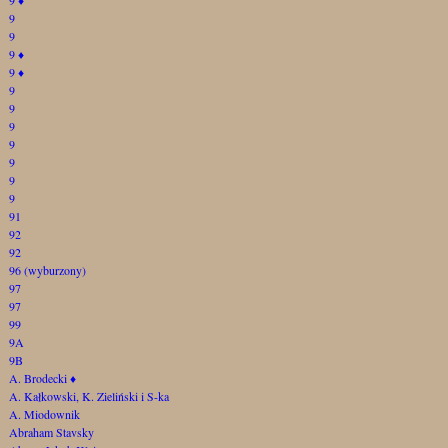
9
9
9
♦
9
♦
9
9
9
9
9
9
9
91
92
92
96 (wyburzony)
97
97
99
9A
9B
A. Brodecki
♦
A. Kałkowski, K. Zieliński i S-ka
A. Miodownik
Abraham Stavsky