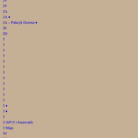
29
2A
2A
♦
2A – Pałacyk Dezona
♦
2b
2D
3
3
3
3
3
3
3
3
3
3
3
3
3
♦
3
♦
3
3 (SP15 i Szenwald)
3 Maja
30