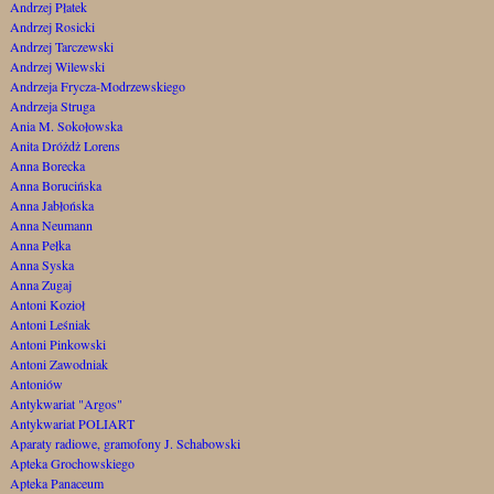
Andrzej Płatek
Andrzej Rosicki
Andrzej Tarczewski
Andrzej Wilewski
Andrzeja Frycza-Modrzewskiego
Andrzeja Struga
Ania M. Sokołowska
Anita Dróżdż Lorens
Anna Borecka
Anna Borucińska
Anna Jabłońska
Anna Neumann
Anna Pełka
Anna Syska
Anna Zugaj
Antoni Kozioł
Antoni Leśniak
Antoni Pinkowski
Antoni Zawodniak
Antoniów
Antykwariat "Argos"
Antykwariat POLIART
Aparaty radiowe, gramofony J. Schabowski
Apteka Grochowskiego
Apteka Panaceum