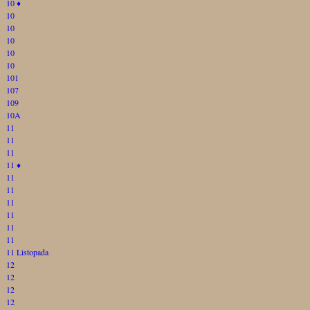
10
♦
10
10
10
10
10
101
107
109
10A
11
11
11
11
♦
11
11
11
11
11
11
11 Listopada
12
12
12
12