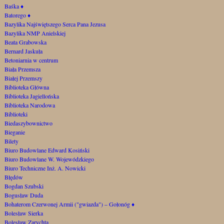
Baśka
♦
Batorego
♦
Bazylika Najświętszego Serca Pana Jezusa
Bazylika NMP Anielskiej
Beata Grabowska
Bernard Jaskuła
Betoniarnia w centrum
Biała Przemsza
Białej Przemszy
Biblioteka Główna
Biblioteka Jagiellońska
Biblioteka Narodowa
Biblioteki
Biedaszybownictwo
Bieganie
Bilety
Biuro Budowlane Edward Kosiński
Biuro Budowlane W. Wojewódzkiego
Biuro Techniczne Inż. A. Nowicki
Błędów
Bogdan Szubski
Bogusław Duda
Bohaterom Czerwonej Armii ("gwiazda") – Gołonóg
♦
Bolesław Sierka
Bolesław Zarychta