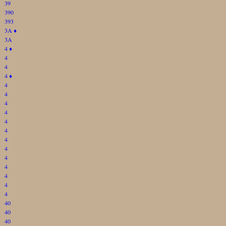
39
390
393
3A
♦
3A
4
♦
4
4
4
♦
4
4
4
4
4
4
4
4
4
4
4
4
4
40
40
40