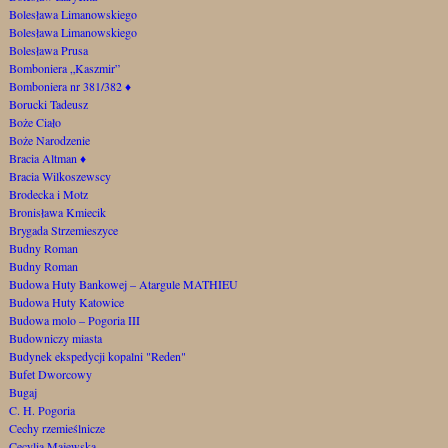
Bolesława Limanowskiego
Bolesława Limanowskiego
Bolesława Prusa
Bomboniera „Kaszmir”
Bomboniera nr 381/382
♦
Borucki Tadeusz
Boże Ciało
Boże Narodzenie
Bracia Altman
♦
Bracia Wilkoszewscy
Brodecka i Motz
Bronisława Kmiecik
Brygada Strzemieszyce
Budny Roman
Budny Roman
Budowa Huty Bankowej – Atargule MATHIEU
Budowa Huty Katowice
Budowa molo – Pogoria III
Budowniczy miasta
Budynek ekspedycji kopalni "Reden"
Bufet Dworcowy
Bugaj
C. H. Pogoria
Cechy rzemieślnicze
Cecylia Majewska