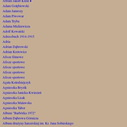
Abram Jakub Klein
♦
Adam Gołębiowski
Adam Jamrozy
Adam Piwowar
Adam Tryba
Adama Mickiewicza
Adolf Kowalski
Adressbuch 1914-1915
Adria
Adrian Dąbrowski
Adrian Kretowicz
Afisze filmowe
Afisze sportowe
Afisze sportowe
Afisze sportowe
Afisze sportowe
Agata Kołodziejczyk
Agnieszka Bryzik
Agnieszka Janicka-Kwiecień
Agnieszka Lisak
Agnieszka Malawska
Agnieszka Tabor
Album "Barbórka 1972"
Album Dąbrowa Górnicza
Album drużyny harcerskiej im. Kr. Jana Sobieskiego