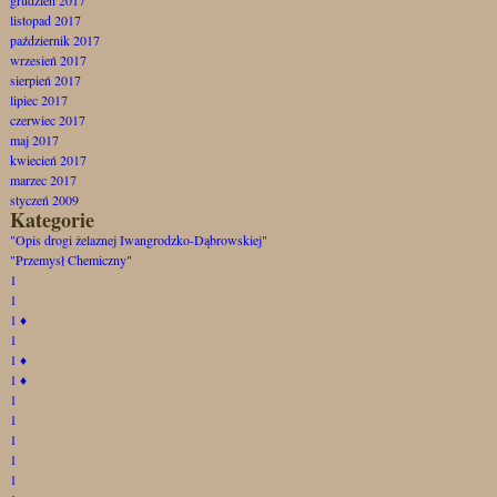
listopad 2017
październik 2017
wrzesień 2017
sierpień 2017
lipiec 2017
czerwiec 2017
maj 2017
kwiecień 2017
marzec 2017
styczeń 2009
Kategorie
"Opis drogi żelaznej Iwangrodzko-Dąbrowskiej"
"Przemysł Chemiczny"
1
1
1
♦
1
1
♦
1
♦
1
1
1
1
1