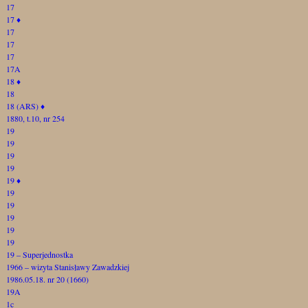
17
17
♦
17
17
17
17A
18
♦
18
18 (ARS)
♦
1880, t.10, nr 254
19
19
19
19
19
♦
19
19
19
19
19
19 – Superjednostka
1966 – wizyta Stanisławy Zawadzkiej
1986.05.18. nr 20 (1660)
19A
1c