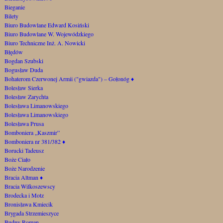
Bieganie
Bilety
Biuro Budowlane Edward Kosiński
Biuro Budowlane W. Wojewódzkiego
Biuro Techniczne Inż. A. Nowicki
Błędów
Bogdan Szubski
Bogusław Duda
Bohaterom Czerwonej Armii ("gwiazda") – Gołonóg
♦
Bolesław Sierka
Bolesław Zarychta
Bolesława Limanowskiego
Bolesława Limanowskiego
Bolesława Prusa
Bomboniera „Kaszmir”
Bomboniera nr 381/382
♦
Borucki Tadeusz
Boże Ciało
Boże Narodzenie
Bracia Altman
♦
Bracia Wilkoszewscy
Brodecka i Motz
Bronisława Kmiecik
Brygada Strzemieszyce
Budny Roman