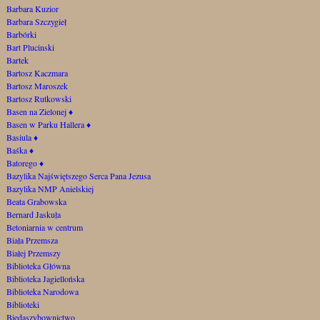
Barbara Kuzior
Barbara Szczygieł
Barbórki
Bart Plucinski
Bartek
Bartosz Kaczmara
Bartosz Maroszek
Bartosz Rutkowski
Basen na Zielonej
♦
Basen w Parku Hallera
♦
Basiula
♦
Baśka
♦
Batorego
♦
Bazylika Najświętszego Serca Pana Jezusa
Bazylika NMP Anielskiej
Beata Grabowska
Bernard Jaskuła
Betoniarnia w centrum
Biała Przemsza
Białej Przemszy
Biblioteka Główna
Biblioteka Jagiellońska
Biblioteka Narodowa
Biblioteki
Biedaszybownictwo