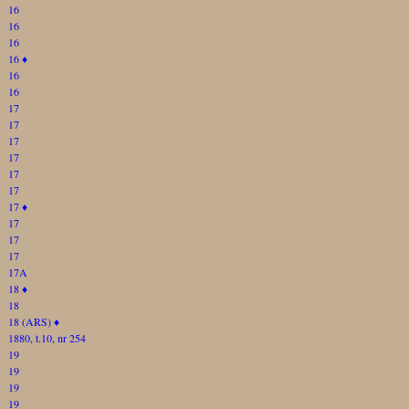
16
16
16
16
♦
16
16
17
17
17
17
17
17
17
♦
17
17
17
17A
18
♦
18
18 (ARS)
♦
1880, t.10, nr 254
19
19
19
19