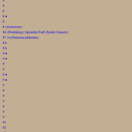
8
8
8
♦
8
8 (wieżowiec)
84 (Produkcja i Sprzedaż Farb Zyndel Szancer)
87 (wyburzona piekarnia)
8A
8A
9
♦
9
♦
9
9
9
♦
9
♦
9
9
9
9
9
9
9
91
92