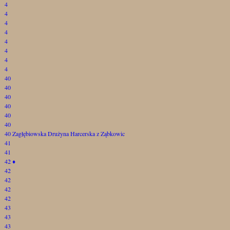
4
4
4
4
4
4
4
4
40
40
40
40
40
40
40 Zagłębiowska Drużyna Harcerska z Ząbkowic
41
41
42
♦
42
42
42
42
43
43
43