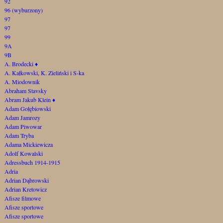
92
96 (wyburzony)
97
97
99
9A
9B
A. Brodecki
♦
A. Kałkowski, K. Zieliński i S-ka
A. Miodownik
Abraham Stavsky
Abram Jakub Klein
♦
Adam Gołębiowski
Adam Jamrozy
Adam Piwowar
Adam Tryba
Adama Mickiewicza
Adolf Kowalski
Adressbuch 1914-1915
Adria
Adrian Dąbrowski
Adrian Kretowicz
Afisze filmowe
Afisze sportowe
Afisze sportowe