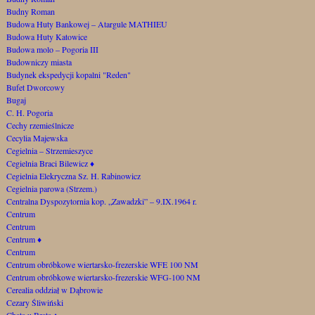
Budny Roman
Budowa Huty Bankowej – Atargule MATHIEU
Budowa Huty Katowice
Budowa molo – Pogoria III
Budowniczy miasta
Budynek ekspedycji kopalni "Reden"
Bufet Dworcowy
Bugaj
C. H. Pogoria
Cechy rzemieślnicze
Cecylia Majewska
Cegielnia – Strzemieszyce
Cegielnia Braci Bilewicz
♦
Cegielnia Elekryczna Sz. H. Rabinowicz
Cegielnia parowa (Strzem.)
Centralna Dyspozytornia kop. „Zawadzki” – 9.IX.1964 r.
Centrum
Centrum
Centrum
♦
Centrum
Centrum obróbkowe wiertarsko-frezerskie WFE 100 NM
Centrum obróbkowe wiertarsko-frezerskie WFG-100 NM
Cerealia oddział w Dąbrowie
Cezary Śliwiński
Chata u Brata
♦