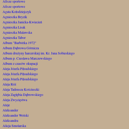
Afisze sportowe
Afisze sportowe
Agata Kołodziejczyk
Agnieszka Bryzik
Agnieszka Janicka-Kwiecień
Agnieszka Lisak
Agnieszka Malawska
Agnieszka Tabor
Album "Barbórka 1972"
Album Dąbrowa Górnicza
Album drużyny harcerskiej im. Kr. Jana Sobieskiego
Album p. Czesława Marczewskiego
Album z czasów okupacji
Aleja Józefa Piłsudskiego
Aleja Józefa Piłsudskiego
Aleja Józefa Piłsudskiego
Aleja Róż
Aleja Tadeusza Kościuszki
Aleja Zagłębia Dąbrowskiego
Aleja Zwycięstwa
Aleje
Aleksander
Aleksander Wolski
Aleksandra
Alicja Smolarska