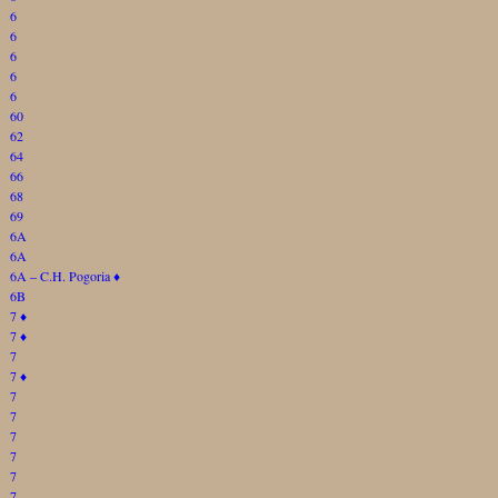
6
6
6
6
6
60
62
64
66
68
69
6A
6A
6A – C.H. Pogoria
♦
6B
7
♦
7
♦
7
7
♦
7
7
7
7
7
7