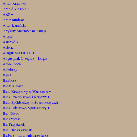
Armii Krajowej
Arnold Vielrose
♦
ARS
♦
Artur Burdasz
Artur Kamiński
Artykuły Metalowe na 3 maja
Artyści
Asteroid
♦
Astoria
Atargul MATHIEU
♦
Augustynik Grzegorz – ksiądz
Auto-Rodeo
Autobusy
Bajka
Bambosz
Banasik Józer
Bank Kredytowy w Warszawie
♦
Bank Przemysłowy i Krajowy
♦
Bank Spółdzielczy w Strzemieszycach
Bank Udziałowy Spółdzielczy
♦
Bar "Bistro"
Bar Express
Bar Przystanek
Bar u Janka Zawrata
Barbara – hurtownia krawiecka