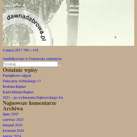
Opublikowano
Pełny
4 marca 2017
700 × 418
Nawigacja
rozmiar
Opublikowano w
Gołonoska serpentyna
wpisu
Szukaj:
Szukaj
Ostatnie wpisy
Pamiątkowe zdjęcie
Futra przy Sobieskiego 17
Rodzina Bajtner
Karta Miriam Bajtner
2021 – po wyburzeniu Dąbrowskiego 8A
Najnowsze komentarze
Archiwa
lipiec 2025
czerwiec 2025
listopad 2024
kwiecień 2024
marzec 2024