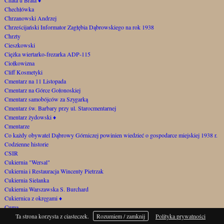
Chechłówka
Chrzanowski Andrzej
Chrześcijański Informator Zagłębia Dąbrowskiego na rok 1938
Chrzty
Cieszkowski
Ciężka wiertarko-frezarka ADP-115
Ciołkowizna
Cliff Kosmetyki
Cmentarz na 11 Listopada
Cmentarz na Górce Gołonoskiej
Cmentarz samobójców za Szygarką
Cmentarz św. Barbary przy ul. Starocmentarnej
Cmentarz żydowski
♦
Cmentarze
Co każdy obywatel Dąbrowy Górniczej powinien wiedzieć o gospodarce miejskiej 1938 r.
Codzienne historie
CSIR
Cukiernia "Wersal"
Cukiernia i Restauracja Wincenty Pietrzak
Cukiernia Sielanka
Cukiernia Warszawska S. Burchard
Cukiernica z okręgami
♦
Cuma
Cypriana Norwida
Ta strona korzysta z ciasteczek.
Rozumiem / zamknij
Polityka prywatności