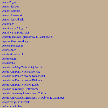
Anna Zugaj
Antoni Kozioł
Antoni Leśniak
Antoni Pinkowski
Antoni Zawodniak
Antoniów
Antykwariat "Argos"
Antykwariat POLIART
Aparaty radiowe, gramofony J. Schabowski
Apteka Grochowskiego
Apteka Panaceum
Arbeitsbuch
architekt.bedzin.pl
Architektura
Archiwalia
Archiwum Map Zachodniej Polski
Archiwum Państwowe Katowice
Archiwum Państwowe w Katowicach
Archiwum Państwowe w Kielcach
Archiwum Państwowe w Łodzi
Archiwum rodziny Hoffmanów
Archiwum strony internetowej Cutiron
Archiwum Urzędu Miejskiego w Dąbrowie Górniczej
Arcybiskup Jan Cieplak
Arkadiusz Rybak