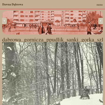
Dawna Dąbrowa
menu
dabrowa_gornicza_ppudlik_sanki_gorka_szl