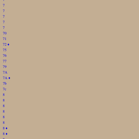
7
7
7
7
7
70
71
72
♦
75
76
77
79
7A
7A
♦
7b
7c
8
8
8
8
8
8
8
♦
8
♦
8