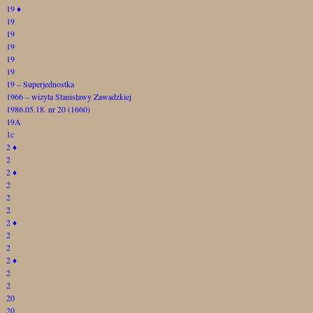
19
♦
19
19
19
19
19
19 – Superjednostka
1966 – wizyta Stanisławy Zawadzkiej
1986.05.18. nr 20 (1660)
19A
1c
2
♦
2
2
♦
2
2
2
2
♦
2
2
2
♦
2
2
20
20