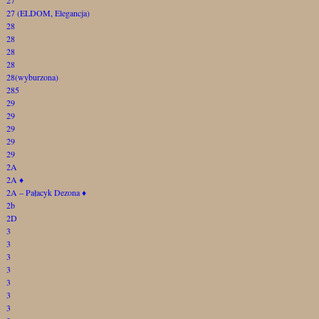
27 (ELDOM, Elegancja)
28
28
28
28
28(wyburzona)
285
29
29
29
29
29
2A
2A
♦
2A – Pałacyk Dezona
♦
2b
2D
3
3
3
3
3
3
3