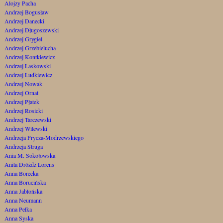
Alojzy Pacha
Andrzej Bogusław
Andrzej Danecki
Andrzej Długoszewski
Andrzej Grygiel
Andrzej Grzebielucha
Andrzej Kontkiewicz
Andrzej Laskowski
Andrzej Ludkiewicz
Andrzej Nowak
Andrzej Ornat
Andrzej Płatek
Andrzej Rosicki
Andrzej Tarczewski
Andrzej Wilewski
Andrzeja Frycza-Modrzewskiego
Andrzeja Struga
Ania M. Sokołowska
Anita Dróżdż Lorens
Anna Borecka
Anna Borucińska
Anna Jabłońska
Anna Neumann
Anna Pełka
Anna Syska