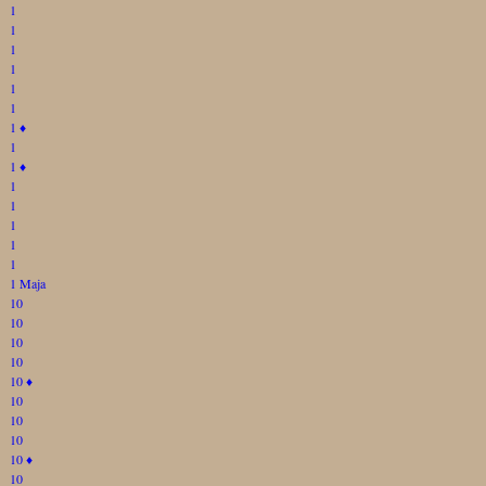
1
1
1
1
1
1
1
♦
1
1
♦
1
1
1
1
1
1 Maja
10
10
10
10
10
♦
10
10
10
10
♦
10