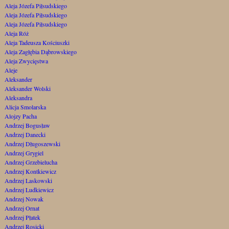
Aleja Józefa Piłsudskiego
Aleja Józefa Piłsudskiego
Aleja Józefa Piłsudskiego
Aleja Róż
Aleja Tadeusza Kościuszki
Aleja Zagłębia Dąbrowskiego
Aleja Zwycięstwa
Aleje
Aleksander
Aleksander Wolski
Aleksandra
Alicja Smolarska
Alojzy Pacha
Andrzej Bogusław
Andrzej Danecki
Andrzej Długoszewski
Andrzej Grygiel
Andrzej Grzebielucha
Andrzej Kontkiewicz
Andrzej Laskowski
Andrzej Ludkiewicz
Andrzej Nowak
Andrzej Ornat
Andrzej Płatek
Andrzej Rosicki