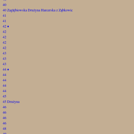
40
40 Zagłębiowska Drużyna Harcerska z Ząbkowic
41
41
42
♦
42
42
42
42
43
43
43
44
♦
44
44
44
44
45
45 Drużyna
46
46
46
46
48
49