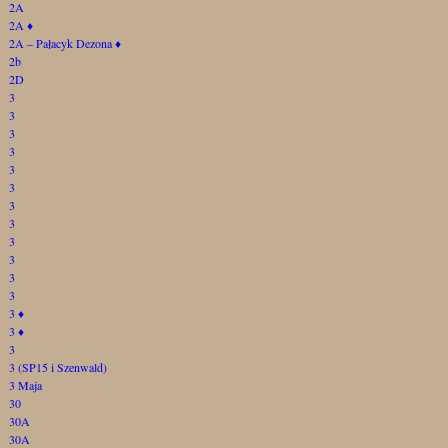
2A
2A
♦
2A – Pałacyk Dezona
♦
2b
2D
3
3
3
3
3
3
3
3
3
3
3
3
3
♦
3
♦
3
3 (SP15 i Szenwald)
3 Maja
30
30A
30A