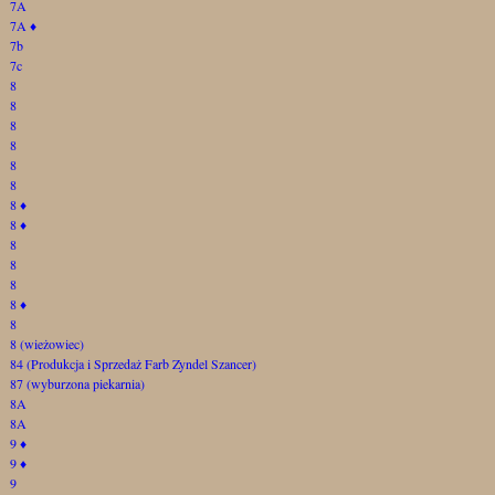
7A
7A
♦
7b
7c
8
8
8
8
8
8
8
♦
8
♦
8
8
8
8
♦
8
8 (wieżowiec)
84 (Produkcja i Sprzedaż Farb Zyndel Szancer)
87 (wyburzona piekarnia)
8A
8A
9
♦
9
♦
9