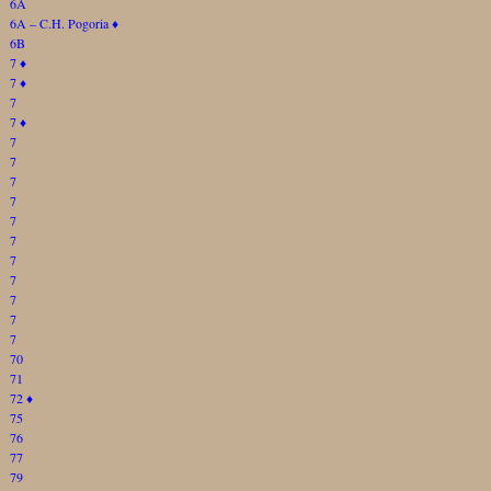
6A
6A – C.H. Pogoria
♦
6B
7
♦
7
♦
7
7
♦
7
7
7
7
7
7
7
7
7
7
7
70
71
72
♦
75
76
77
79