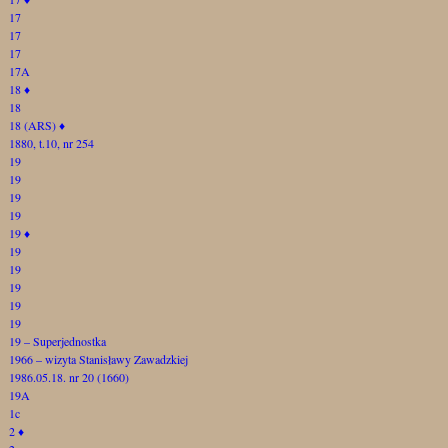
17
17
17
17A
18
♦
18
18 (ARS)
♦
1880, t.10, nr 254
19
19
19
19
19
♦
19
19
19
19
19
19 – Superjednostka
1966 – wizyta Stanisławy Zawadzkiej
1986.05.18. nr 20 (1660)
19A
1c
2
♦