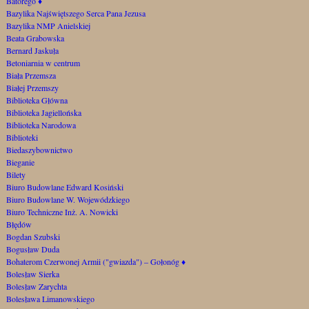
Batorego
♦
Bazylika Najświętszego Serca Pana Jezusa
Bazylika NMP Anielskiej
Beata Grabowska
Bernard Jaskuła
Betoniarnia w centrum
Biała Przemsza
Białej Przemszy
Biblioteka Główna
Biblioteka Jagiellońska
Biblioteka Narodowa
Biblioteki
Biedaszybownictwo
Bieganie
Bilety
Biuro Budowlane Edward Kosiński
Biuro Budowlane W. Wojewódzkiego
Biuro Techniczne Inż. A. Nowicki
Błędów
Bogdan Szubski
Bogusław Duda
Bohaterom Czerwonej Armii ("gwiazda") – Gołonóg
♦
Bolesław Sierka
Bolesław Zarychta
Bolesława Limanowskiego