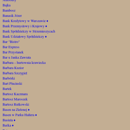
Bajka
Bambosz
Banasik Józer
Bank Kredytowy w Warszawie
♦
Bank Przemysłowy i Krajowy
♦
Bank Spółdzielczy w Strzemieszycach
Bank Udziałowy Spółdzielczy
♦
Bar "Bistro"
Bar Express
Bar Przystanek
Bar u Janka Zawrata
Barbara – hurtownia krawiecka
Barbara Kuzior
Barbara Szczygieł
Barbórki
Bart Plucinski
Bartek
Bartosz Kaczmara
Bartosz Maroszek
Bartosz Rutkowski
Basen na Zielonej
♦
Basen w Parku Hallera
♦
Basiula
♦
Baśka
♦