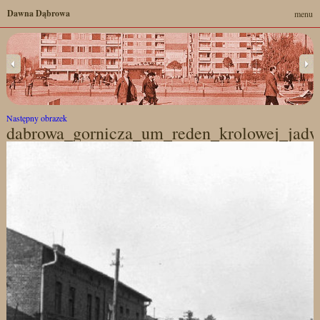
Dawna Dąbrowa
menu
Następny obrazek
dabrowa_gornicza_um_reden_krolowej_jadwi