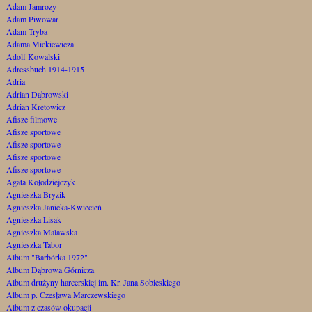
Adam Jamrozy
Adam Piwowar
Adam Tryba
Adama Mickiewicza
Adolf Kowalski
Adressbuch 1914-1915
Adria
Adrian Dąbrowski
Adrian Kretowicz
Afisze filmowe
Afisze sportowe
Afisze sportowe
Afisze sportowe
Afisze sportowe
Agata Kołodziejczyk
Agnieszka Bryzik
Agnieszka Janicka-Kwiecień
Agnieszka Lisak
Agnieszka Malawska
Agnieszka Tabor
Album "Barbórka 1972"
Album Dąbrowa Górnicza
Album drużyny harcerskiej im. Kr. Jana Sobieskiego
Album p. Czesława Marczewskiego
Album z czasów okupacji