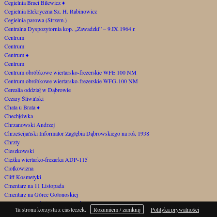
Cegielnia Braci Bilewicz
♦
Cegielnia Elekryczna Sz. H. Rabinowicz
Cegielnia parowa (Strzem.)
Centralna Dyspozytornia kop. „Zawadzki” – 9.IX.1964 r.
Centrum
Centrum
Centrum
♦
Centrum
Centrum obróbkowe wiertarsko-frezerskie WFE 100 NM
Centrum obróbkowe wiertarsko-frezerskie WFG-100 NM
Cerealia oddział w Dąbrowie
Cezary Śliwiński
Chata u Brata
♦
Chechłówka
Chrzanowski Andrzej
Chrześcijański Informator Zagłębia Dąbrowskiego na rok 1938
Chrzty
Cieszkowski
Ciężka wiertarko-frezarka ADP-115
Ciołkowizna
Cliff Kosmetyki
Cmentarz na 11 Listopada
Cmentarz na Górce Gołonoskiej
Cmentarz samobójców za Szygarką
Ta strona korzysta z ciasteczek.
Rozumiem / zamknij
Polityka prywatności
Cmentarz św. Barbary przy ul. Starocmentarnej