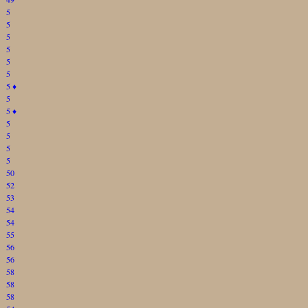
5
5
5
5
5
5
5
♦
5
5
♦
5
5
5
5
50
52
53
54
54
55
56
56
58
58
58