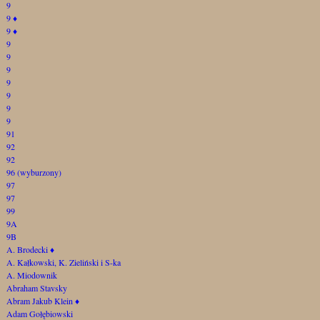
9
9
♦
9
♦
9
9
9
9
9
9
9
91
92
92
96 (wyburzony)
97
97
99
9A
9B
A. Brodecki
♦
A. Kałkowski, K. Zieliński i S-ka
A. Miodownik
Abraham Stavsky
Abram Jakub Klein
♦
Adam Gołębiowski