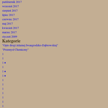
październik 2017
wrzesień 2017
sierpień 2017
lipiec 2017
czerwiec 2017
maj 2017
kwiecień 2017
marzec 2017
styczeń 2009
Kategorie
"Opis drogi żelaznej Iwangrodzko-Dąbrowskiej"
"Przemysł Chemiczny"
1
1
1
♦
1
1
♦
1
♦
1
1
1
1
1
1
1