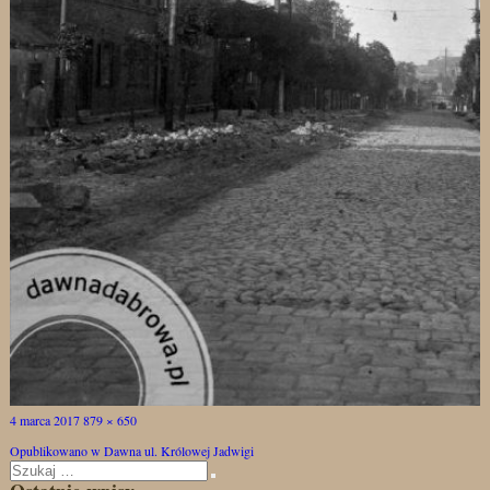
Opublikowano
Pełny
4 marca 2017
879 × 650
Nawigacja
rozmiar
Opublikowano w
Dawna ul. Królowej Jadwigi
wpisu
Szukaj:
Szukaj