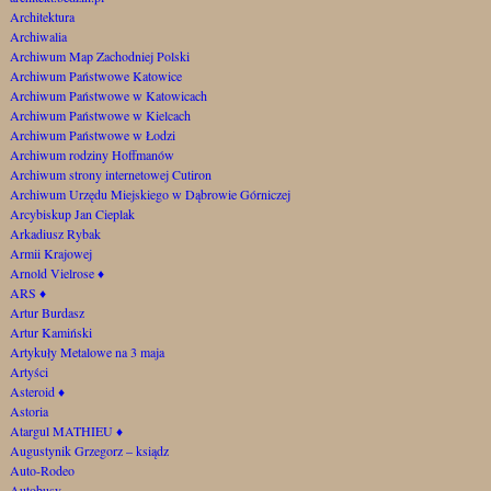
Architektura
Archiwalia
Archiwum Map Zachodniej Polski
Archiwum Państwowe Katowice
Archiwum Państwowe w Katowicach
Archiwum Państwowe w Kielcach
Archiwum Państwowe w Łodzi
Archiwum rodziny Hoffmanów
Archiwum strony internetowej Cutiron
Archiwum Urzędu Miejskiego w Dąbrowie Górniczej
Arcybiskup Jan Cieplak
Arkadiusz Rybak
Armii Krajowej
Arnold Vielrose
♦
ARS
♦
Artur Burdasz
Artur Kamiński
Artykuły Metalowe na 3 maja
Artyści
Asteroid
♦
Astoria
Atargul MATHIEU
♦
Augustynik Grzegorz – ksiądz
Auto-Rodeo
Autobusy