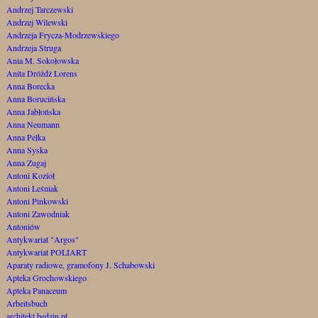
Andrzej Tarczewski
Andrzej Wilewski
Andrzeja Frycza-Modrzewskiego
Andrzeja Struga
Ania M. Sokołowska
Anita Dróżdż Lorens
Anna Borecka
Anna Borucińska
Anna Jabłońska
Anna Neumann
Anna Pełka
Anna Syska
Anna Zugaj
Antoni Kozioł
Antoni Leśniak
Antoni Pinkowski
Antoni Zawodniak
Antoniów
Antykwariat "Argos"
Antykwariat POLIART
Aparaty radiowe, gramofony J. Schabowski
Apteka Grochowskiego
Apteka Panaceum
Arbeitsbuch
architekt.bedzin.pl