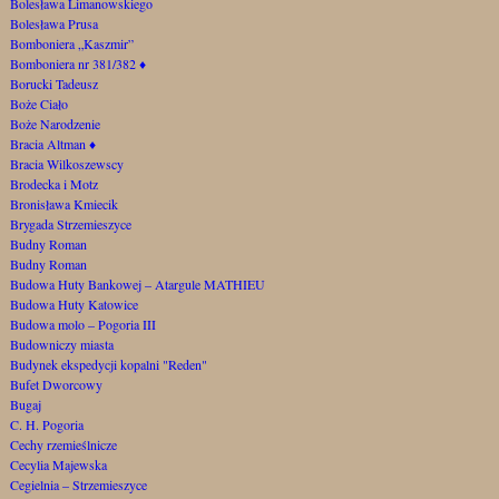
Bolesława Limanowskiego
Bolesława Prusa
Bomboniera „Kaszmir”
Bomboniera nr 381/382
♦
Borucki Tadeusz
Boże Ciało
Boże Narodzenie
Bracia Altman
♦
Bracia Wilkoszewscy
Brodecka i Motz
Bronisława Kmiecik
Brygada Strzemieszyce
Budny Roman
Budny Roman
Budowa Huty Bankowej – Atargule MATHIEU
Budowa Huty Katowice
Budowa molo – Pogoria III
Budowniczy miasta
Budynek ekspedycji kopalni "Reden"
Bufet Dworcowy
Bugaj
C. H. Pogoria
Cechy rzemieślnicze
Cecylia Majewska
Cegielnia – Strzemieszyce