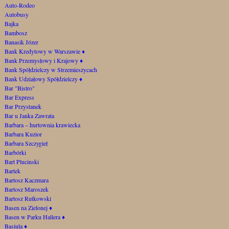
Auto-Rodeo
Autobusy
Bajka
Bambosz
Banasik Józer
Bank Kredytowy w Warszawie
♦
Bank Przemysłowy i Krajowy
♦
Bank Spółdzielczy w Strzemieszycach
Bank Udziałowy Spółdzielczy
♦
Bar "Bistro"
Bar Express
Bar Przystanek
Bar u Janka Zawrata
Barbara – hurtownia krawiecka
Barbara Kuzior
Barbara Szczygieł
Barbórki
Bart Plucinski
Bartek
Bartosz Kaczmara
Bartosz Maroszek
Bartosz Rutkowski
Basen na Zielonej
♦
Basen w Parku Hallera
♦
Basiula
♦