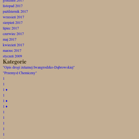
listopad 2017
październik 2017
wrzesień 2017
sierpień 2017
lipiec 2017
czerwiec 2017
maj 2017
kwiecień 2017
marzec 2017
styczeń 2009
Kategorie
"Opis drogi żelaznej Iwangrodzko-Dąbrowskiej"
"Przemysł Chemiczny"
1
1
1
♦
1
1
♦
1
♦
1
1
1
1
1