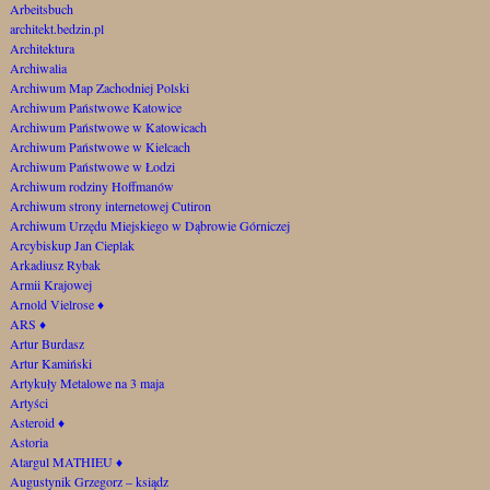
Arbeitsbuch
architekt.bedzin.pl
Architektura
Archiwalia
Archiwum Map Zachodniej Polski
Archiwum Państwowe Katowice
Archiwum Państwowe w Katowicach
Archiwum Państwowe w Kielcach
Archiwum Państwowe w Łodzi
Archiwum rodziny Hoffmanów
Archiwum strony internetowej Cutiron
Archiwum Urzędu Miejskiego w Dąbrowie Górniczej
Arcybiskup Jan Cieplak
Arkadiusz Rybak
Armii Krajowej
Arnold Vielrose
♦
ARS
♦
Artur Burdasz
Artur Kamiński
Artykuły Metalowe na 3 maja
Artyści
Asteroid
♦
Astoria
Atargul MATHIEU
♦
Augustynik Grzegorz – ksiądz