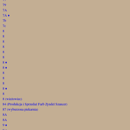
79
7A
7A
♦
7b
7c
8
8
8
8
8
8
8
♦
8
♦
8
8
8
8
♦
8
8 (wieżowiec)
84 (Produkcja i Sprzedaż Farb Zyndel Szancer)
87 (wyburzona piekarnia)
8A
8A
9
♦
9
♦