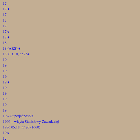
17
17
♦
17
17
17
17A
18
♦
18
18 (ARS)
♦
1880, t.10, nr 254
19
19
19
19
19
♦
19
19
19
19
19
19 – Superjednostka
1966 – wizyta Stanisławy Zawadzkiej
1986.05.18. nr 20 (1660)
19A
1c