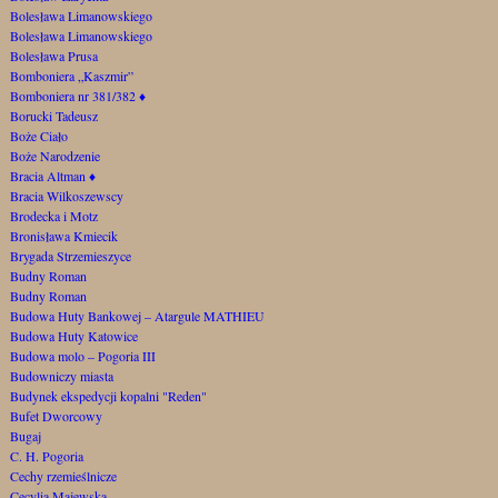
Bolesława Limanowskiego
Bolesława Limanowskiego
Bolesława Prusa
Bomboniera „Kaszmir”
Bomboniera nr 381/382
♦
Borucki Tadeusz
Boże Ciało
Boże Narodzenie
Bracia Altman
♦
Bracia Wilkoszewscy
Brodecka i Motz
Bronisława Kmiecik
Brygada Strzemieszyce
Budny Roman
Budny Roman
Budowa Huty Bankowej – Atargule MATHIEU
Budowa Huty Katowice
Budowa molo – Pogoria III
Budowniczy miasta
Budynek ekspedycji kopalni "Reden"
Bufet Dworcowy
Bugaj
C. H. Pogoria
Cechy rzemieślnicze
Cecylia Majewska