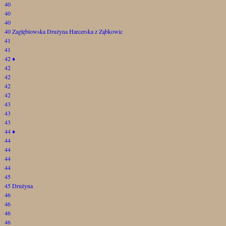
40
40
40
40 Zagłębiowska Drużyna Harcerska z Ząbkowic
41
41
42
♦
42
42
42
42
43
43
43
44
♦
44
44
44
44
45
45 Drużyna
46
46
46
46