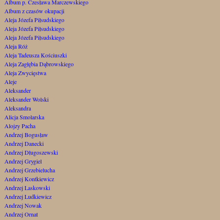
Album p. Czesława Marczewskiego
Album z czasów okupacji
Aleja Józefa Piłsudskiego
Aleja Józefa Piłsudskiego
Aleja Józefa Piłsudskiego
Aleja Róż
Aleja Tadeusza Kościuszki
Aleja Zagłębia Dąbrowskiego
Aleja Zwycięstwa
Aleje
Aleksander
Aleksander Wolski
Aleksandra
Alicja Smolarska
Alojzy Pacha
Andrzej Bogusław
Andrzej Danecki
Andrzej Długoszewski
Andrzej Grygiel
Andrzej Grzebielucha
Andrzej Kontkiewicz
Andrzej Laskowski
Andrzej Ludkiewicz
Andrzej Nowak
Andrzej Ornat