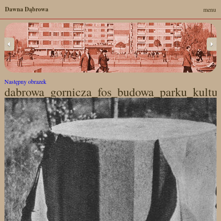
Dawna Dąbrowa
menu
Następny obrazek
dabrowa_gornicza_fos_budowa_parku_kultur