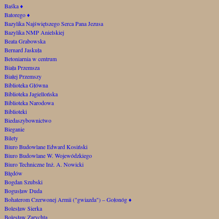
Baśka
♦
Batorego
♦
Bazylika Najświętszego Serca Pana Jezusa
Bazylika NMP Anielskiej
Beata Grabowska
Bernard Jaskuła
Betoniarnia w centrum
Biała Przemsza
Białej Przemszy
Biblioteka Główna
Biblioteka Jagiellońska
Biblioteka Narodowa
Biblioteki
Biedaszybownictwo
Bieganie
Bilety
Biuro Budowlane Edward Kosiński
Biuro Budowlane W. Wojewódzkiego
Biuro Techniczne Inż. A. Nowicki
Błędów
Bogdan Szubski
Bogusław Duda
Bohaterom Czerwonej Armii ("gwiazda") – Gołonóg
♦
Bolesław Sierka
Bolesław Zarychta