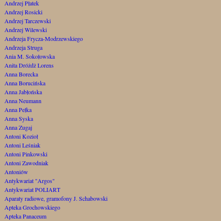
Andrzej Płatek
Andrzej Rosicki
Andrzej Tarczewski
Andrzej Wilewski
Andrzeja Frycza-Modrzewskiego
Andrzeja Struga
Ania M. Sokołowska
Anita Dróżdż Lorens
Anna Borecka
Anna Borucińska
Anna Jabłońska
Anna Neumann
Anna Pełka
Anna Syska
Anna Zugaj
Antoni Kozioł
Antoni Leśniak
Antoni Pinkowski
Antoni Zawodniak
Antoniów
Antykwariat "Argos"
Antykwariat POLIART
Aparaty radiowe, gramofony J. Schabowski
Apteka Grochowskiego
Apteka Panaceum