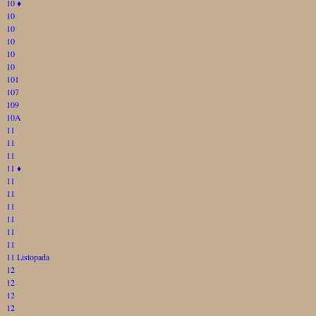
10
♦
10
10
10
10
10
101
107
109
10A
11
11
11
11
♦
11
11
11
11
11
11
11 Listopada
12
12
12
12