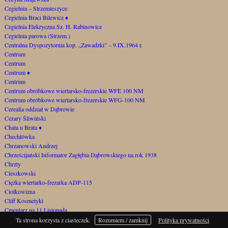
Cegielnia – Strzemieszyce
Cegielnia Braci Bilewicz
♦
Cegielnia Elekryczna Sz. H. Rabinowicz
Cegielnia parowa (Strzem.)
Centralna Dyspozytornia kop. „Zawadzki” – 9.IX.1964 r.
Centrum
Centrum
Centrum
♦
Centrum
Centrum obróbkowe wiertarsko-frezerskie WFE 100 NM
Centrum obróbkowe wiertarsko-frezerskie WFG-100 NM
Cerealia oddział w Dąbrowie
Cezary Śliwiński
Chata u Brata
♦
Chechłówka
Chrzanowski Andrzej
Chrześcijański Informator Zagłębia Dąbrowskiego na rok 1938
Chrzty
Cieszkowski
Ciężka wiertarko-frezarka ADP-115
Ciołkowizna
Cliff Kosmetyki
Cmentarz na 11 Listopada
Cmentarz na Górce Gołonoskiej
Ta strona korzysta z ciasteczek.
Rozumiem / zamknij
Polityka prywatności
Cmentarz samobójców za Szygarką