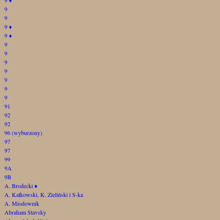
9
9
9
♦
9
♦
9
9
9
9
9
9
9
91
92
92
96 (wyburzony)
97
97
99
9A
9B
A. Brodecki
♦
A. Kałkowski, K. Zieliński i S-ka
A. Miodownik
Abraham Stavsky