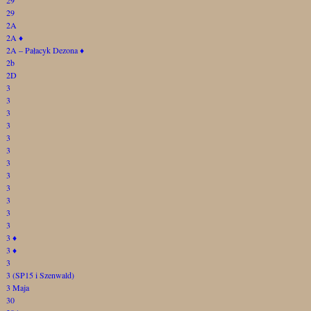
29
2A
2A
♦
2A – Pałacyk Dezona
♦
2b
2D
3
3
3
3
3
3
3
3
3
3
3
3
3
♦
3
♦
3
3 (SP15 i Szenwald)
3 Maja
30