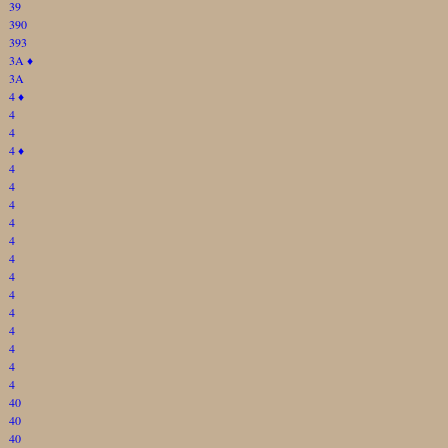
39
390
393
3A
♦
3A
4
♦
4
4
4
♦
4
4
4
4
4
4
4
4
4
4
4
4
4
40
40
40