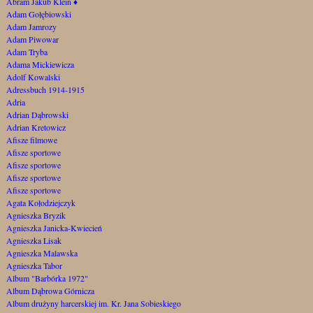
Abram Jakub Klein
♦
Adam Gołębiowski
Adam Jamrozy
Adam Piwowar
Adam Tryba
Adama Mickiewicza
Adolf Kowalski
Adressbuch 1914-1915
Adria
Adrian Dąbrowski
Adrian Kretowicz
Afisze filmowe
Afisze sportowe
Afisze sportowe
Afisze sportowe
Afisze sportowe
Agata Kołodziejczyk
Agnieszka Bryzik
Agnieszka Janicka-Kwiecień
Agnieszka Lisak
Agnieszka Malawska
Agnieszka Tabor
Album "Barbórka 1972"
Album Dąbrowa Górnicza
Album drużyny harcerskiej im. Kr. Jana Sobieskiego