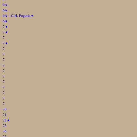
6A
6A
6A – C.H. Pogoria
♦
6B
7
♦
7
♦
7
7
♦
7
7
7
7
7
7
7
7
7
7
7
70
71
72
♦
75
76
77