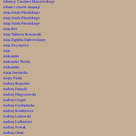
Album p. Czesława Marczewskiego
Album z czasów okupacji
Aleja Józefa Piłsudskiego
Aleja Józefa Piłsudskiego
Aleja Józefa Piłsudskiego
Aleja Róż
Aleja Tadeusza Kościuszki
Aleja Zagłębia Dąbrowskiego
Aleja Zwycięstwa
Aleje
Aleksander
Aleksander Wolski
Aleksandra
Alicja Smolarska
Alojzy Pacha
Andrzej Bogusław
Andrzej Danecki
Andrzej Długoszewski
Andrzej Grygiel
Andrzej Grzebielucha
Andrzej Kontkiewicz
Andrzej Laskowski
Andrzej Ludkiewicz
Andrzej Nowak
Andrzej Ornat