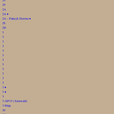
29
2A
2A
♦
2A – Pałacyk Dezona
♦
2b
2D
3
3
3
3
3
3
3
3
3
3
3
3
3
♦
3
♦
3
3 (SP15 i Szenwald)
3 Maja
30