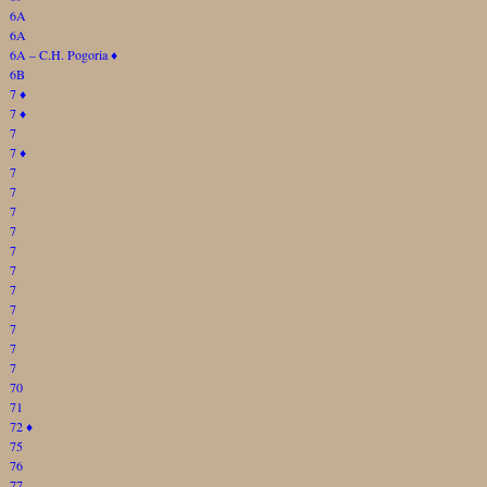
6A
6A
6A – C.H. Pogoria
♦
6B
7
♦
7
♦
7
7
♦
7
7
7
7
7
7
7
7
7
7
7
70
71
72
♦
75
76
77