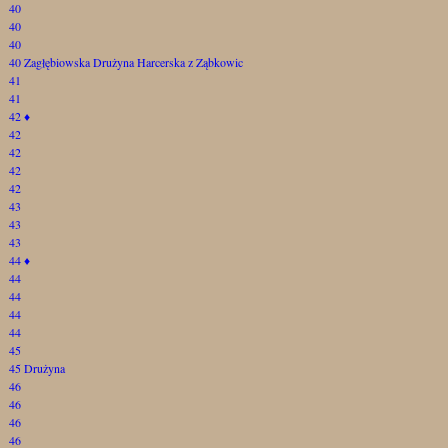
40
40
40
40 Zagłębiowska Drużyna Harcerska z Ząbkowic
41
41
42
♦
42
42
42
42
43
43
43
44
♦
44
44
44
44
45
45 Drużyna
46
46
46
46