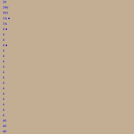
39
390
393
3A
♦
3A
4
♦
4
4
4
♦
4
4
4
4
4
4
4
4
4
4
4
4
4
40
40
40