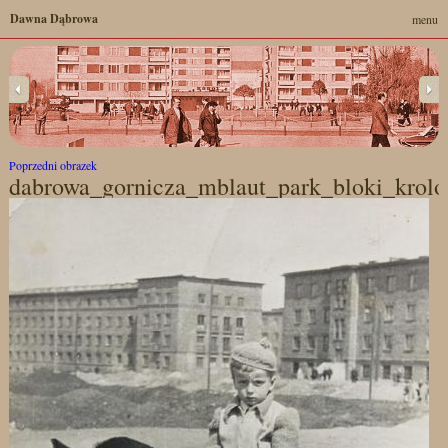
Dawna Dąbrowa
menu
Poprzedni obrazek
dabrowa_gornicza_mblaut_park_bloki_krol