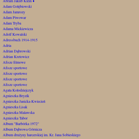
Abram Jakub Klein
♦
Adam Gołębiowski
Adam Jamrozy
Adam Piwowar
Adam Tryba
Adama Mickiewicza
Adolf Kowalski
Adressbuch 1914-1915
Adria
Adrian Dąbrowski
Adrian Kretowicz
Afisze filmowe
Afisze sportowe
Afisze sportowe
Afisze sportowe
Afisze sportowe
Agata Kołodziejczyk
Agnieszka Bryzik
Agnieszka Janicka-Kwiecień
Agnieszka Lisak
Agnieszka Malawska
Agnieszka Tabor
Album "Barbórka 1972"
Album Dąbrowa Górnicza
Album drużyny harcerskiej im. Kr. Jana Sobieskiego