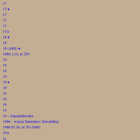
17
17
♦
17
17
17
17A
18
♦
18
18 (ARS)
♦
1880, t.10, nr 254
19
19
19
19
19
♦
19
19
19
19
19
19 – Superjednostka
1966 – wizyta Stanisławy Zawadzkiej
1986.05.18. nr 20 (1660)
19A
1c