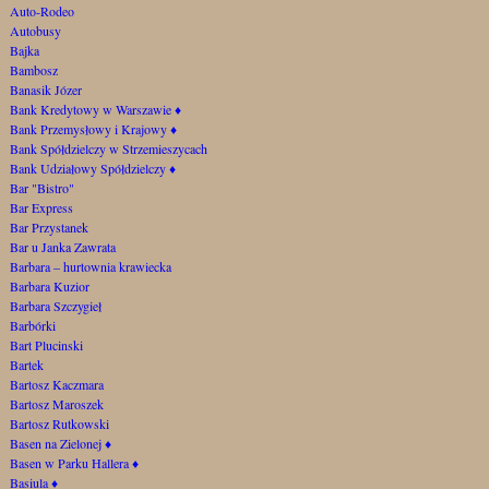
Auto-Rodeo
Autobusy
Bajka
Bambosz
Banasik Józer
Bank Kredytowy w Warszawie
♦
Bank Przemysłowy i Krajowy
♦
Bank Spółdzielczy w Strzemieszycach
Bank Udziałowy Spółdzielczy
♦
Bar "Bistro"
Bar Express
Bar Przystanek
Bar u Janka Zawrata
Barbara – hurtownia krawiecka
Barbara Kuzior
Barbara Szczygieł
Barbórki
Bart Plucinski
Bartek
Bartosz Kaczmara
Bartosz Maroszek
Bartosz Rutkowski
Basen na Zielonej
♦
Basen w Parku Hallera
♦
Basiula
♦