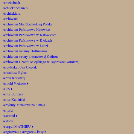
Arbeitsbuch
architekt.bedzin.pl
Architektura
Archiwalia
Archiwum Map Zachodniej Polski
Archiwum Państwowe Katowice
Archiwum Państwowe w Katowicach
Archiwum Państwowe w Kielcach
Archiwum Państwowe w Łodzi
Archiwum rodziny Hoffmanów
Archiwum strony internetowej Cutiron
Archiwum Urzędu Miejskiego w Dąbrowie Górniczej
Arcybiskup Jan Cieplak
Arkadiusz Rybak
Armii Krajowej
Arnold Vielrose
♦
ARS
♦
Artur Burdasz
Artur Kamiński
Artykuły Metalowe na 3 maja
Artyści
Asteroid
♦
Astoria
Atargul MATHIEU
♦
Augustynik Grzegorz – ksiądz