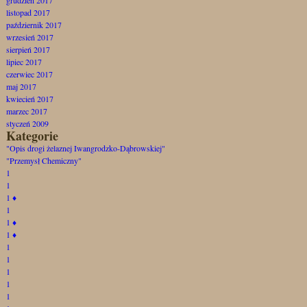
listopad 2017
październik 2017
wrzesień 2017
sierpień 2017
lipiec 2017
czerwiec 2017
maj 2017
kwiecień 2017
marzec 2017
styczeń 2009
Kategorie
"Opis drogi żelaznej Iwangrodzko-Dąbrowskiej"
"Przemysł Chemiczny"
1
1
1
♦
1
1
♦
1
♦
1
1
1
1
1