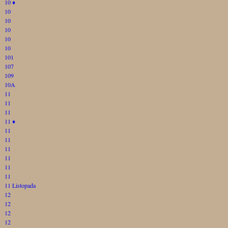
10
♦
10
10
10
10
10
101
107
109
10A
11
11
11
11
♦
11
11
11
11
11
11
11 Listopada
12
12
12
12