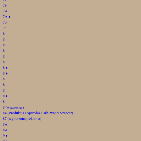
79
7A
7A
♦
7b
7c
8
8
8
8
8
8
8
♦
8
♦
8
8
8
8
♦
8
8 (wieżowiec)
84 (Produkcja i Sprzedaż Farb Zyndel Szancer)
87 (wyburzona piekarnia)
8A
8A
9
♦
9
♦