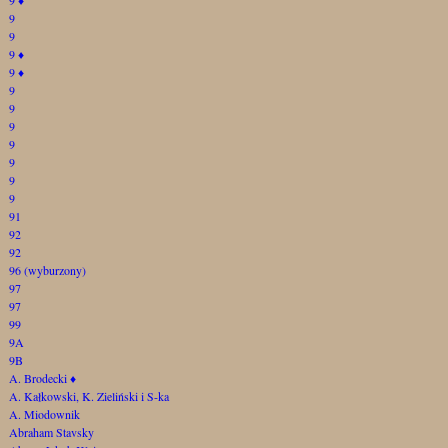
9
9
9
♦
9
♦
9
9
9
9
9
9
9
91
92
92
96 (wyburzony)
97
97
99
9A
9B
A. Brodecki
♦
A. Kałkowski, K. Zieliński i S-ka
A. Miodownik
Abraham Stavsky