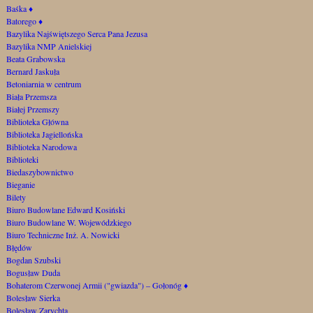
Baśka
♦
Batorego
♦
Bazylika Najświętszego Serca Pana Jezusa
Bazylika NMP Anielskiej
Beata Grabowska
Bernard Jaskuła
Betoniarnia w centrum
Biała Przemsza
Białej Przemszy
Biblioteka Główna
Biblioteka Jagiellońska
Biblioteka Narodowa
Biblioteki
Biedaszybownictwo
Bieganie
Bilety
Biuro Budowlane Edward Kosiński
Biuro Budowlane W. Wojewódzkiego
Biuro Techniczne Inż. A. Nowicki
Błędów
Bogdan Szubski
Bogusław Duda
Bohaterom Czerwonej Armii ("gwiazda") – Gołonóg
♦
Bolesław Sierka
Bolesław Zarychta