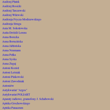
Andrzej Płatek
Andrzej Rosicki
Andrzej Tarczewski
Andrzej Wilewski
Andrzeja Frycza-Modrzewskiego
Andrzeja Struga
Ania M. Sokołowska
Anita Dróżdż Lorens
Anna Borecka
Anna Borucińska
Anna Jabłońska
Anna Neumann
Anna Pełka
Anna Syska
Anna Zugaj
Antoni Kozioł
Antoni Leśniak
Antoni Pinkowski
Antoni Zawodniak
Antoniów
Antykwariat "Argos"
Antykwariat POLIART
Aparaty radiowe, gramofony J. Schabowski
Apteka Grochowskiego
Apteka Panaceum