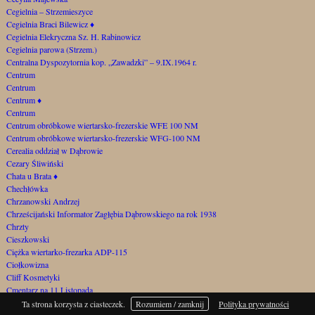
Cegielnia – Strzemieszyce
Cegielnia Braci Bilewicz
♦
Cegielnia Elekryczna Sz. H. Rabinowicz
Cegielnia parowa (Strzem.)
Centralna Dyspozytornia kop. „Zawadzki” – 9.IX.1964 r.
Centrum
Centrum
Centrum
♦
Centrum
Centrum obróbkowe wiertarsko-frezerskie WFE 100 NM
Centrum obróbkowe wiertarsko-frezerskie WFG-100 NM
Cerealia oddział w Dąbrowie
Cezary Śliwiński
Chata u Brata
♦
Chechłówka
Chrzanowski Andrzej
Chrześcijański Informator Zagłębia Dąbrowskiego na rok 1938
Chrzty
Cieszkowski
Ciężka wiertarko-frezarka ADP-115
Ciołkowizna
Cliff Kosmetyki
Cmentarz na 11 Listopada
Cmentarz na Górce Gołonoskiej
Ta strona korzysta z ciasteczek.
Rozumiem / zamknij
Polityka prywatności
Cmentarz samobójców za Szygarką