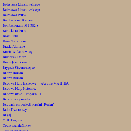
Bolesława Limanowskiego
Bolesława Limanowskiego
Bolesława Prusa
Bomboniera „Kaszmir”
Bomboniera nr 381/382
♦
Borucki Tadeusz
Boże Ciało
Boże Narodzenie
Bracia Altman
♦
Bracia Wilkoszewscy
Brodecka i Motz
Bronisława Kmiecik
Brygada Strzemieszyce
Budny Roman
Budny Roman
Budowa Huty Bankowej – Atargule MATHIEU
Budowa Huty Katowice
Budowa molo – Pogoria III
Budowniczy miasta
Budynek ekspedycji kopalni "Reden"
Bufet Dworcowy
Bugaj
C. H. Pogoria
Cechy rzemieślnicze
Cecylia Majewska