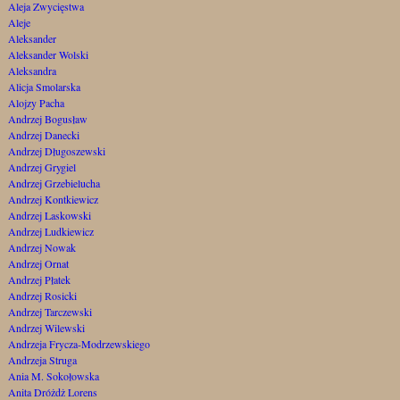
Aleja Zwycięstwa
Aleje
Aleksander
Aleksander Wolski
Aleksandra
Alicja Smolarska
Alojzy Pacha
Andrzej Bogusław
Andrzej Danecki
Andrzej Długoszewski
Andrzej Grygiel
Andrzej Grzebielucha
Andrzej Kontkiewicz
Andrzej Laskowski
Andrzej Ludkiewicz
Andrzej Nowak
Andrzej Ornat
Andrzej Płatek
Andrzej Rosicki
Andrzej Tarczewski
Andrzej Wilewski
Andrzeja Frycza-Modrzewskiego
Andrzeja Struga
Ania M. Sokołowska
Anita Dróżdż Lorens