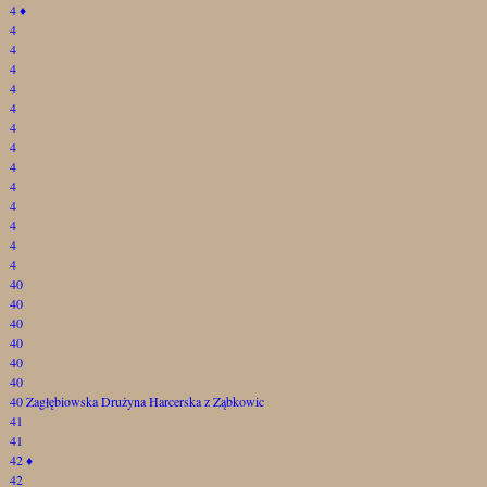
4
♦
4
4
4
4
4
4
4
4
4
4
4
4
4
40
40
40
40
40
40
40 Zagłębiowska Drużyna Harcerska z Ząbkowic
41
41
42
♦
42