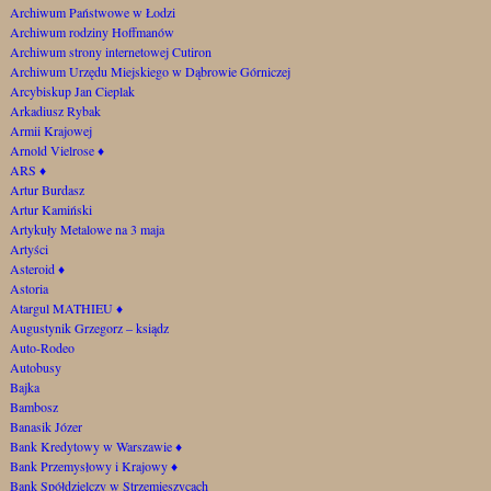
Archiwum Państwowe w Łodzi
Archiwum rodziny Hoffmanów
Archiwum strony internetowej Cutiron
Archiwum Urzędu Miejskiego w Dąbrowie Górniczej
Arcybiskup Jan Cieplak
Arkadiusz Rybak
Armii Krajowej
Arnold Vielrose
♦
ARS
♦
Artur Burdasz
Artur Kamiński
Artykuły Metalowe na 3 maja
Artyści
Asteroid
♦
Astoria
Atargul MATHIEU
♦
Augustynik Grzegorz – ksiądz
Auto-Rodeo
Autobusy
Bajka
Bambosz
Banasik Józer
Bank Kredytowy w Warszawie
♦
Bank Przemysłowy i Krajowy
♦
Bank Spółdzielczy w Strzemieszycach