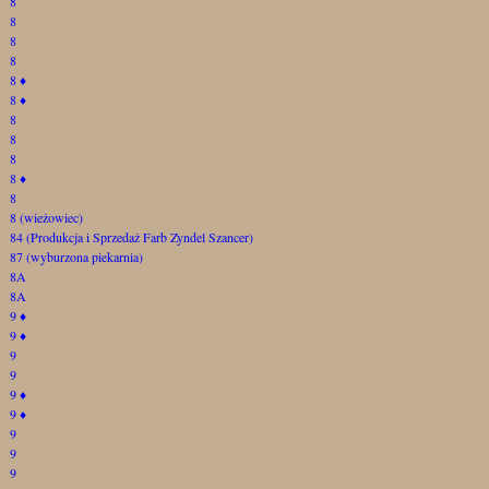
8
8
8
8
8
♦
8
♦
8
8
8
8
♦
8
8 (wieżowiec)
84 (Produkcja i Sprzedaż Farb Zyndel Szancer)
87 (wyburzona piekarnia)
8A
8A
9
♦
9
♦
9
9
9
♦
9
♦
9
9
9