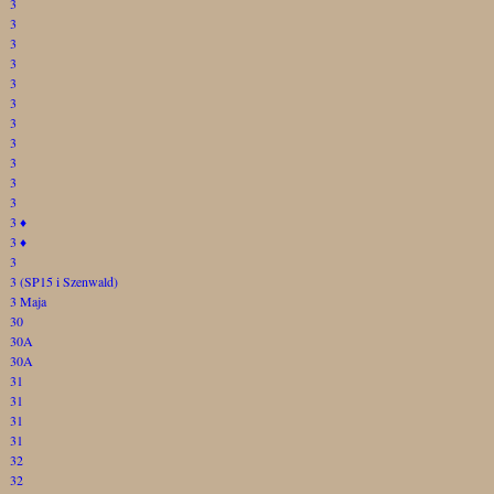
3
3
3
3
3
3
3
3
3
3
3
3
♦
3
♦
3
3 (SP15 i Szenwald)
3 Maja
30
30A
30A
31
31
31
31
32
32