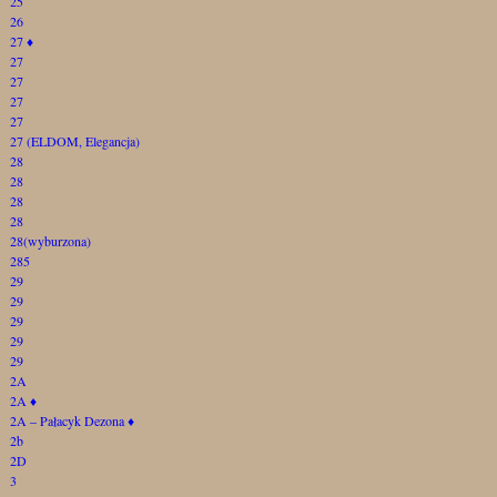
25
26
27
♦
27
27
27
27
27 (ELDOM, Elegancja)
28
28
28
28
28(wyburzona)
285
29
29
29
29
29
2A
2A
♦
2A – Pałacyk Dezona
♦
2b
2D
3