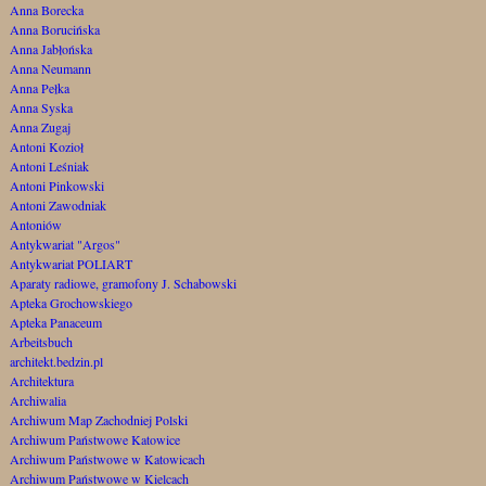
Anna Borecka
Anna Borucińska
Anna Jabłońska
Anna Neumann
Anna Pełka
Anna Syska
Anna Zugaj
Antoni Kozioł
Antoni Leśniak
Antoni Pinkowski
Antoni Zawodniak
Antoniów
Antykwariat "Argos"
Antykwariat POLIART
Aparaty radiowe, gramofony J. Schabowski
Apteka Grochowskiego
Apteka Panaceum
Arbeitsbuch
architekt.bedzin.pl
Architektura
Archiwalia
Archiwum Map Zachodniej Polski
Archiwum Państwowe Katowice
Archiwum Państwowe w Katowicach
Archiwum Państwowe w Kielcach