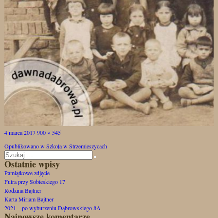
Opublikowano
Pełny
4 marca 2017
900 × 545
Nawigacja
rozmiar
Opublikowano w
Szkoła w Strzemieszycach
wpisu
Szukaj:
Szukaj
Ostatnie wpisy
Pamiątkowe zdjęcie
Futra przy Sobieskiego 17
Rodzina Bajtner
Karta Miriam Bajtner
2021 – po wyburzeniu Dąbrowskiego 8A
Najnowsze komentarze