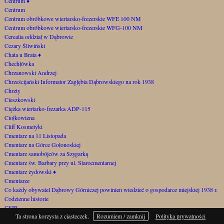
Centrum
♦
Centrum
Centrum obróbkowe wiertarsko-frezerskie WFE 100 NM
Centrum obróbkowe wiertarsko-frezerskie WFG-100 NM
Cerealia oddział w Dąbrowie
Cezary Śliwiński
Chata u Brata
♦
Chechłówka
Chrzanowski Andrzej
Chrześcijański Informator Zagłębia Dąbrowskiego na rok 1938
Chrzty
Cieszkowski
Ciężka wiertarko-frezarka ADP-115
Ciołkowizna
Cliff Kosmetyki
Cmentarz na 11 Listopada
Cmentarz na Górce Gołonoskiej
Cmentarz samobójców za Szygarką
Cmentarz św. Barbary przy ul. Starocmentarnej
Cmentarz żydowski
♦
Cmentarze
Co każdy obywatel Dąbrowy Górniczej powinien wiedzieć o gospodarce miejskiej 1938 r.
Codzienne historie
CSIR
Ta strona korzysta z ciasteczek.
Rozumiem / zamknij
Polityka prywatności
Cukiernia "Wersal"