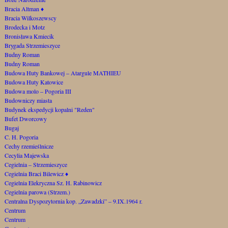
Bracia Altman
♦
Bracia Wilkoszewscy
Brodecka i Motz
Bronisława Kmiecik
Brygada Strzemieszyce
Budny Roman
Budny Roman
Budowa Huty Bankowej – Atargule MATHIEU
Budowa Huty Katowice
Budowa molo – Pogoria III
Budowniczy miasta
Budynek ekspedycji kopalni "Reden"
Bufet Dworcowy
Bugaj
C. H. Pogoria
Cechy rzemieślnicze
Cecylia Majewska
Cegielnia – Strzemieszyce
Cegielnia Braci Bilewicz
♦
Cegielnia Elekryczna Sz. H. Rabinowicz
Cegielnia parowa (Strzem.)
Centralna Dyspozytornia kop. „Zawadzki” – 9.IX.1964 r.
Centrum
Centrum