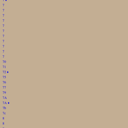
7
7
7
7
7
7
7
7
7
7
7
70
71
72
♦
75
76
77
79
7A
7A
♦
7b
7c
8
8