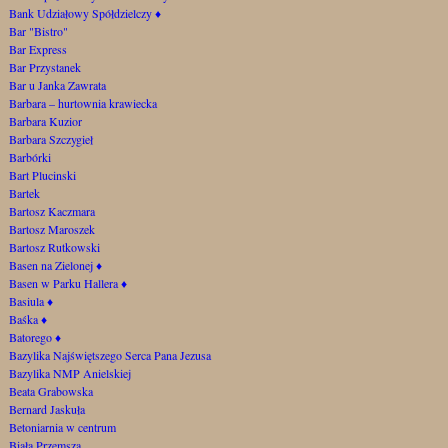
Bank Udziałowy Spółdzielczy
♦
Bar "Bistro"
Bar Express
Bar Przystanek
Bar u Janka Zawrata
Barbara – hurtownia krawiecka
Barbara Kuzior
Barbara Szczygieł
Barbórki
Bart Plucinski
Bartek
Bartosz Kaczmara
Bartosz Maroszek
Bartosz Rutkowski
Basen na Zielonej
♦
Basen w Parku Hallera
♦
Basiula
♦
Baśka
♦
Batorego
♦
Bazylika Najświętszego Serca Pana Jezusa
Bazylika NMP Anielskiej
Beata Grabowska
Bernard Jaskuła
Betoniarnia w centrum
Biała Przemsza