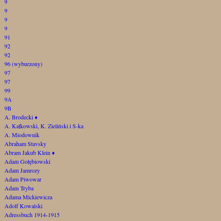
9
9
9
9
91
92
92
96 (wyburzony)
97
97
99
9A
9B
A. Brodecki
♦
A. Kałkowski, K. Zieliński i S-ka
A. Miodownik
Abraham Stavsky
Abram Jakub Klein
♦
Adam Gołębiowski
Adam Jamrozy
Adam Piwowar
Adam Tryba
Adama Mickiewicza
Adolf Kowalski
Adressbuch 1914-1915