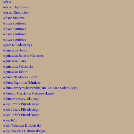
Adria
Adrian Dąbrowski
Adrian Kretowicz
Afisze filmowe
Afisze sportowe
Afisze sportowe
Afisze sportowe
Afisze sportowe
Agata Kołodziejczyk
Agnieszka Bryzik
Agnieszka Janicka-Kwiecień
Agnieszka Lisak
Agnieszka Malawska
Agnieszka Tabor
Album "Barbórka 1972"
Album Dąbrowa Górnicza
Album drużyny harcerskiej im. Kr. Jana Sobieskiego
Album p. Czesława Marczewskiego
Album z czasów okupacji
Aleja Józefa Piłsudskiego
Aleja Józefa Piłsudskiego
Aleja Józefa Piłsudskiego
Aleja Róż
Aleja Tadeusza Kościuszki
Aleja Zagłębia Dąbrowskiego