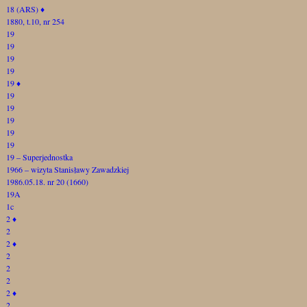
18 (ARS)
♦
1880, t.10, nr 254
19
19
19
19
19
♦
19
19
19
19
19
19 – Superjednostka
1966 – wizyta Stanisławy Zawadzkiej
1986.05.18. nr 20 (1660)
19A
1c
2
♦
2
2
♦
2
2
2
2
♦
2