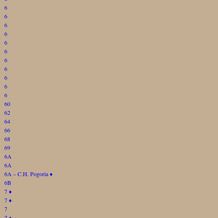
6
6
6
6
6
6
6
6
6
6
6
60
62
64
66
68
69
6A
6A
6A – C.H. Pogoria
♦
6B
7
♦
7
♦
7
7
♦