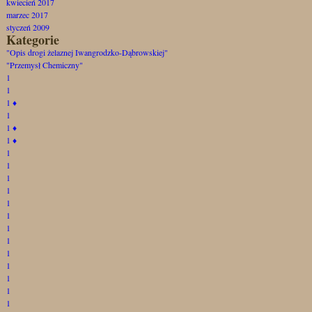
kwiecień 2017
marzec 2017
styczeń 2009
Kategorie
"Opis drogi żelaznej Iwangrodzko-Dąbrowskiej"
"Przemysł Chemiczny"
1
1
1
♦
1
1
♦
1
♦
1
1
1
1
1
1
1
1
1
1
1
1
1