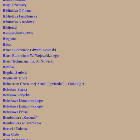
Białej Przemszy
Biblioteka Główna
Biblioteka Jagiellońska
Biblioteka Narodowa
Biblioteki
Biedaszybownictwo
Bieganie
Bilety
Biuro Budowlane Edward Kosiński
Biuro Budowlane W. Wojewódzkiego
Biuro Techniczne Inż. A. Nowicki
Błędów
Bogdan Szubski
Bogusław Duda
Bohaterom Czerwonej Armii ("gwiazda") – Gołonóg
♦
Bolesław Sierka
Bolesław Zarychta
Bolesława Limanowskiego
Bolesława Limanowskiego
Bolesława Prusa
Bomboniera „Kaszmir”
Bomboniera nr 381/382
♦
Borucki Tadeusz
Boże Ciało
Boże Narodzenie