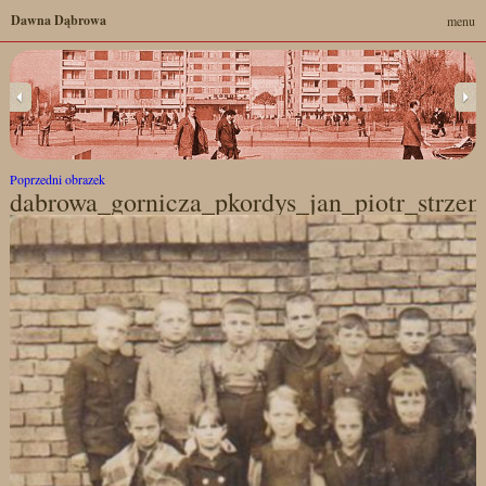
Dawna Dąbrowa
menu
Poprzedni obrazek
dabrowa_gornicza_pkordys_jan_piotr_strze