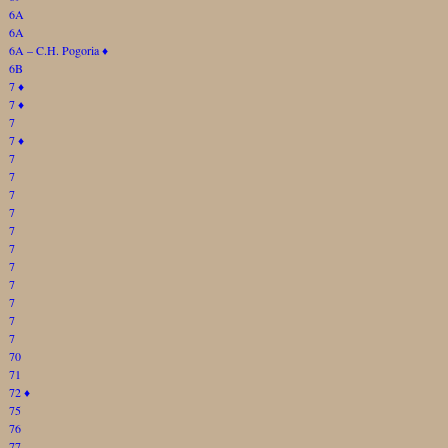
6A
6A
6A – C.H. Pogoria
♦
6B
7
♦
7
♦
7
7
♦
7
7
7
7
7
7
7
7
7
7
7
70
71
72
♦
75
76
77