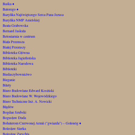
Baśka
♦
Batorego
♦
Bazylika Najświętszego Serca Pana Jezusa
Bazylika NMP Anielskiej
Beata Grabowska
Bernard Jaskuła
Betoniarnia w centrum
Biała Przemsza
Białej Przemszy
Biblioteka Główna
Biblioteka Jagiellońska
Biblioteka Narodowa
Biblioteki
Biedaszybownictwo
Bieganie
Bilety
Biuro Budowlane Edward Kosiński
Biuro Budowlane W. Wojewódzkiego
Biuro Techniczne Inż. A. Nowicki
Błędów
Bogdan Szubski
Bogusław Duda
Bohaterom Czerwonej Armii ("gwiazda") – Gołonóg
♦
Bolesław Sierka
Bolesław Zarychta