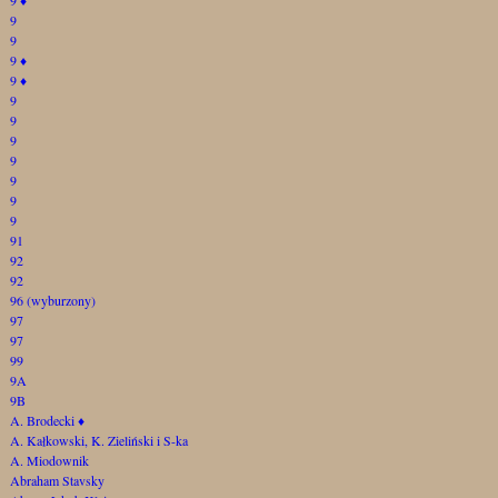
9
9
9
♦
9
♦
9
9
9
9
9
9
9
91
92
92
96 (wyburzony)
97
97
99
9A
9B
A. Brodecki
♦
A. Kałkowski, K. Zieliński i S-ka
A. Miodownik
Abraham Stavsky