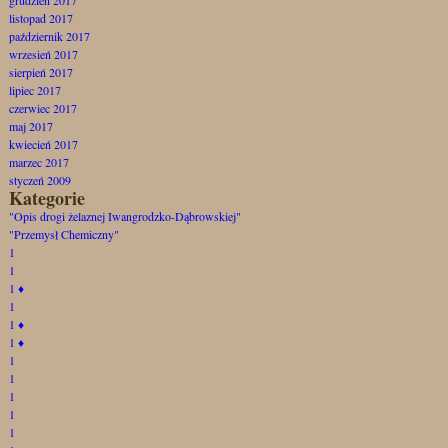
listopad 2017
październik 2017
wrzesień 2017
sierpień 2017
lipiec 2017
czerwiec 2017
maj 2017
kwiecień 2017
marzec 2017
styczeń 2009
Kategorie
"Opis drogi żelaznej Iwangrodzko-Dąbrowskiej"
"Przemysł Chemiczny"
1
1
1
♦
1
1
♦
1
♦
1
1
1
1
1