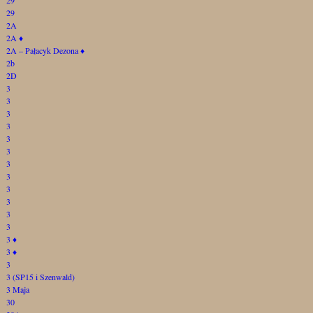
29
2A
2A
♦
2A – Pałacyk Dezona
♦
2b
2D
3
3
3
3
3
3
3
3
3
3
3
3
3
♦
3
♦
3
3 (SP15 i Szenwald)
3 Maja
30