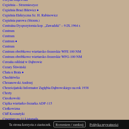
Cegielnia – Strzemieszyce
Cegielnia Braci Bilewicz
♦
Cegielnia Elekryczna Sz. H. Rabinowicz
Cegielnia parowa (Strzem.)
Centralna Dyspozytornia kop. „Zawadzki” – 9.IX.1964 r.
Centrum
Centrum
Centrum
♦
Centrum
Centrum obróbkowe wiertarsko-frezerskie WFE 100 NM
Centrum obróbkowe wiertarsko-frezerskie WFG-100 NM
Cerealia oddział w Dąbrowie
Cezary Śliwiński
Chata u Brata
♦
Chechłówka
Chrzanowski Andrzej
Chrześcijański Informator Zagłębia Dąbrowskiego na rok 1938
Chrzty
Cieszkowski
Ciężka wiertarko-frezarka ADP-115
Ciołkowizna
Cliff Kosmetyki
Cmentarz na 11 Listopada
Cmentarz na Górce Gołonoskiej
Ta strona korzysta z ciasteczek.
Rozumiem / zamknij
Polityka prywatności
Cmentarz samobójców za Szygarką