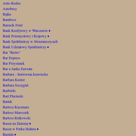
Auto-Rodeo
Autobusy
Bajka
Bambosz
Banasik Józer
Bank Kredytowy w Warszawie
♦
Bank Przemysłowy i Krajowy
♦
Bank Spółdzielczy w Strzemieszycach
Bank Udziałowy Spółdzielczy
♦
Bar "Bistro"
Bar Express
Bar Przystanek
Bar u Janka Zawrata
Barbara – hurtownia krawiecka
Barbara Kuzior
Barbara Szczygieł
Barbórki
Bart Plucinski
Bartek
Bartosz Kaczmara
Bartosz Maroszek
Bartosz Rutkowski
Basen na Zielonej
♦
Basen w Parku Hallera
♦
Basiula
♦