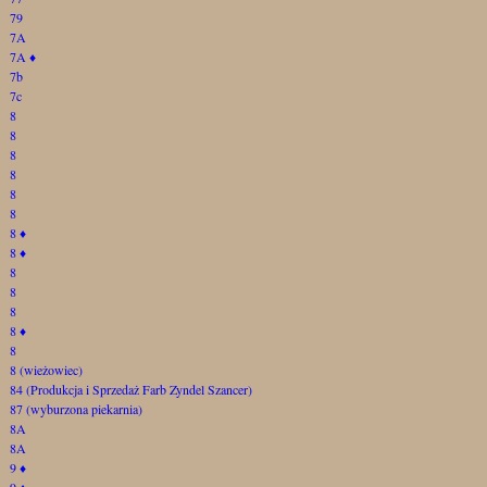
79
7A
7A
♦
7b
7c
8
8
8
8
8
8
8
♦
8
♦
8
8
8
8
♦
8
8 (wieżowiec)
84 (Produkcja i Sprzedaż Farb Zyndel Szancer)
87 (wyburzona piekarnia)
8A
8A
9
♦
9
♦