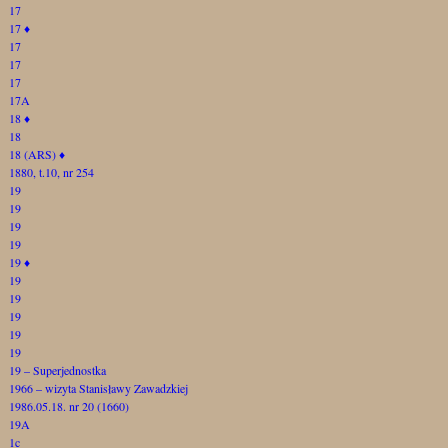
17
17
♦
17
17
17
17A
18
♦
18
18 (ARS)
♦
1880, t.10, nr 254
19
19
19
19
19
♦
19
19
19
19
19
19 – Superjednostka
1966 – wizyta Stanisławy Zawadzkiej
1986.05.18. nr 20 (1660)
19A
1c