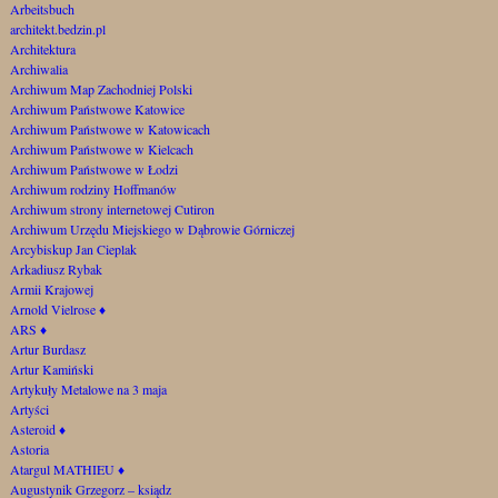
Arbeitsbuch
architekt.bedzin.pl
Architektura
Archiwalia
Archiwum Map Zachodniej Polski
Archiwum Państwowe Katowice
Archiwum Państwowe w Katowicach
Archiwum Państwowe w Kielcach
Archiwum Państwowe w Łodzi
Archiwum rodziny Hoffmanów
Archiwum strony internetowej Cutiron
Archiwum Urzędu Miejskiego w Dąbrowie Górniczej
Arcybiskup Jan Cieplak
Arkadiusz Rybak
Armii Krajowej
Arnold Vielrose
♦
ARS
♦
Artur Burdasz
Artur Kamiński
Artykuły Metalowe na 3 maja
Artyści
Asteroid
♦
Astoria
Atargul MATHIEU
♦
Augustynik Grzegorz – ksiądz