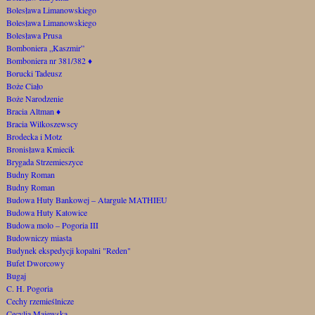
Bolesława Limanowskiego
Bolesława Limanowskiego
Bolesława Prusa
Bomboniera „Kaszmir”
Bomboniera nr 381/382
♦
Borucki Tadeusz
Boże Ciało
Boże Narodzenie
Bracia Altman
♦
Bracia Wilkoszewscy
Brodecka i Motz
Bronisława Kmiecik
Brygada Strzemieszyce
Budny Roman
Budny Roman
Budowa Huty Bankowej – Atargule MATHIEU
Budowa Huty Katowice
Budowa molo – Pogoria III
Budowniczy miasta
Budynek ekspedycji kopalni "Reden"
Bufet Dworcowy
Bugaj
C. H. Pogoria
Cechy rzemieślnicze
Cecylia Majewska