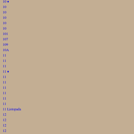
10
♦
10
10
10
10
10
101
107
109
10A
11
11
11
11
♦
11
11
11
11
11
11
11 Listopada
12
12
12
12