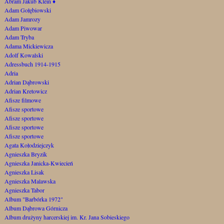
Abram Jakub Klein
♦
Adam Gołębiowski
Adam Jamrozy
Adam Piwowar
Adam Tryba
Adama Mickiewicza
Adolf Kowalski
Adressbuch 1914-1915
Adria
Adrian Dąbrowski
Adrian Kretowicz
Afisze filmowe
Afisze sportowe
Afisze sportowe
Afisze sportowe
Afisze sportowe
Agata Kołodziejczyk
Agnieszka Bryzik
Agnieszka Janicka-Kwiecień
Agnieszka Lisak
Agnieszka Malawska
Agnieszka Tabor
Album "Barbórka 1972"
Album Dąbrowa Górnicza
Album drużyny harcerskiej im. Kr. Jana Sobieskiego