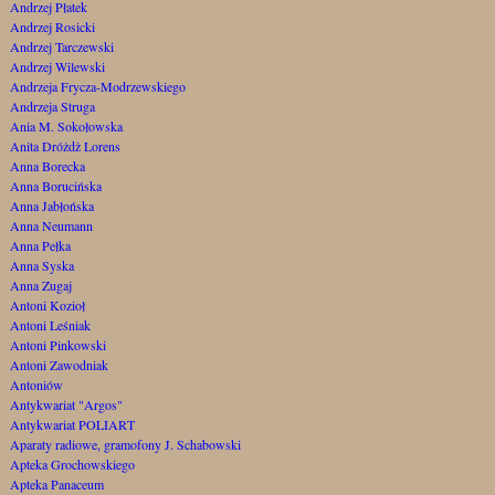
Andrzej Płatek
Andrzej Rosicki
Andrzej Tarczewski
Andrzej Wilewski
Andrzeja Frycza-Modrzewskiego
Andrzeja Struga
Ania M. Sokołowska
Anita Dróżdż Lorens
Anna Borecka
Anna Borucińska
Anna Jabłońska
Anna Neumann
Anna Pełka
Anna Syska
Anna Zugaj
Antoni Kozioł
Antoni Leśniak
Antoni Pinkowski
Antoni Zawodniak
Antoniów
Antykwariat "Argos"
Antykwariat POLIART
Aparaty radiowe, gramofony J. Schabowski
Apteka Grochowskiego
Apteka Panaceum