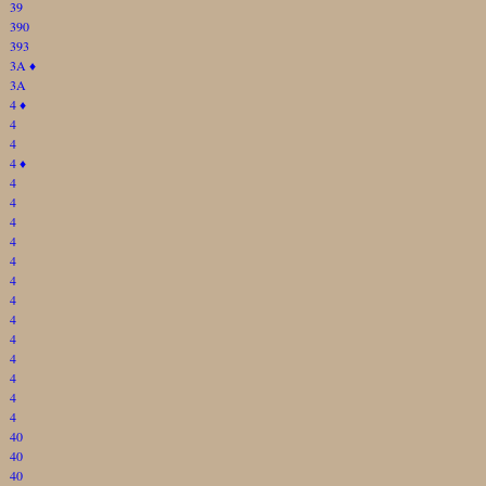
39
390
393
3A
♦
3A
4
♦
4
4
4
♦
4
4
4
4
4
4
4
4
4
4
4
4
4
40
40
40