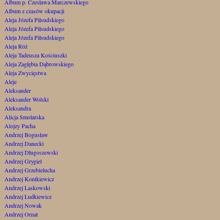
Album p. Czesława Marczewskiego
Album z czasów okupacji
Aleja Józefa Piłsudskiego
Aleja Józefa Piłsudskiego
Aleja Józefa Piłsudskiego
Aleja Róż
Aleja Tadeusza Kościuszki
Aleja Zagłębia Dąbrowskiego
Aleja Zwycięstwa
Aleje
Aleksander
Aleksander Wolski
Aleksandra
Alicja Smolarska
Alojzy Pacha
Andrzej Bogusław
Andrzej Danecki
Andrzej Długoszewski
Andrzej Grygiel
Andrzej Grzebielucha
Andrzej Kontkiewicz
Andrzej Laskowski
Andrzej Ludkiewicz
Andrzej Nowak
Andrzej Ornat