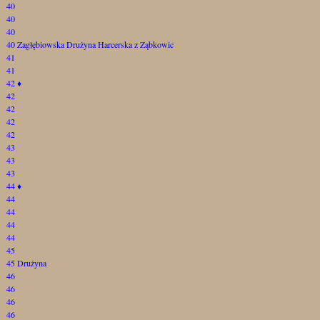
40
40
40
40 Zagłębiowska Drużyna Harcerska z Ząbkowic
41
41
42
♦
42
42
42
42
43
43
43
44
♦
44
44
44
44
45
45 Drużyna
46
46
46
46