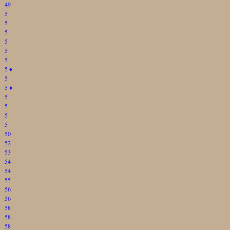
49
5
5
5
5
5
5
5
♦
5
5
♦
5
5
5
5
50
52
53
54
54
55
56
56
58
58
58