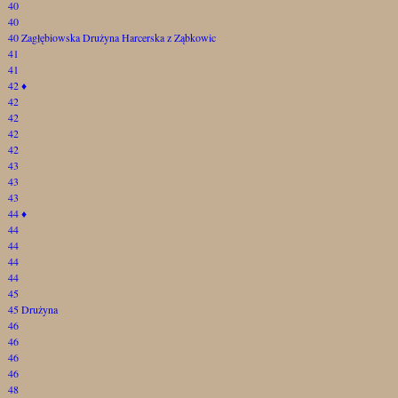
40
40
40 Zagłębiowska Drużyna Harcerska z Ząbkowic
41
41
42
♦
42
42
42
42
43
43
43
44
♦
44
44
44
44
45
45 Drużyna
46
46
46
46
48