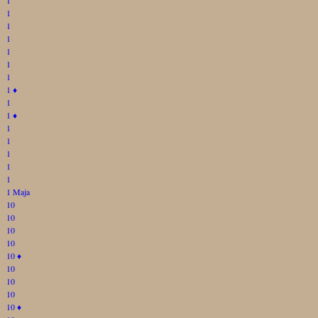
1
1
1
1
1
1
1
♦
1
1
♦
1
1
1
1
1
1 Maja
10
10
10
10
10
♦
10
10
10
10
♦