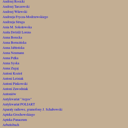
Andrzej Rosicki
Andrzej Tarczewski
Andrzej Wilewski
Andrzeja Frycza-Modrzewskiego
Andrzeja Struga
Ania M. Sokołowska
Anita Dróżdż Lorens
Anna Borecka
Anna Borucińska
Anna Jabłońska
Anna Neumann
Anna Pełka
Anna Syska
Anna Zugaj
Antoni Kozioł
Antoni Leśniak
Antoni Pinkowski
Antoni Zawodniak
Antoniów
Antykwariat "Argos"
Antykwariat POLIART
Aparaty radiowe, gramofony J. Schabowski
Apteka Grochowskiego
Apteka Panaceum
Arbeitsbuch