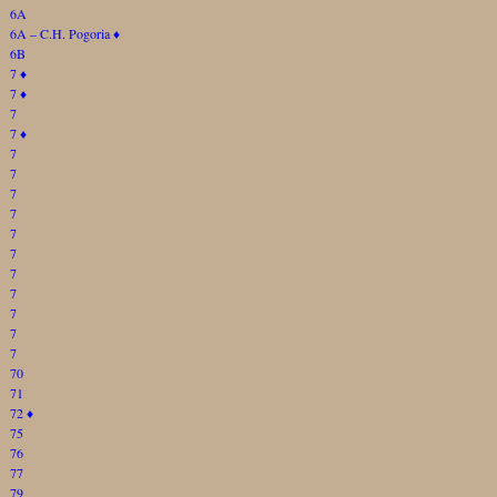
6A
6A – C.H. Pogoria
♦
6B
7
♦
7
♦
7
7
♦
7
7
7
7
7
7
7
7
7
7
7
70
71
72
♦
75
76
77
79