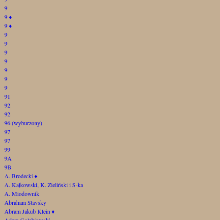
9
9
♦
9
♦
9
9
9
9
9
9
9
91
92
92
96 (wyburzony)
97
97
99
9A
9B
A. Brodecki
♦
A. Kałkowski, K. Zieliński i S-ka
A. Miodownik
Abraham Stavsky
Abram Jakub Klein
♦
Adam Gołębiowski