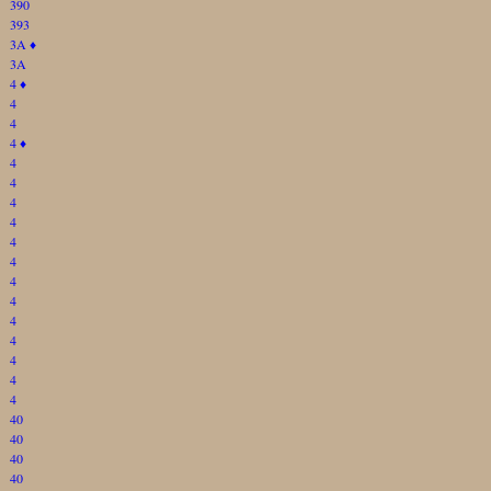
390
393
3A
♦
3A
4
♦
4
4
4
♦
4
4
4
4
4
4
4
4
4
4
4
4
4
40
40
40
40