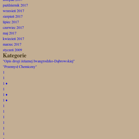
październik 2017
wrzesień 2017
sierpień 2017
lipiec 2017
czerwiec 2017
maj 2017
kwiecień 2017
marzec 2017
styczeń 2009
Kategorie
"Opis drogi żelaznej Iwangrodzko-Dąbrowskiej"
"Przemysł Chemiczny"
1
1
1
♦
1
1
♦
1
♦
1
1
1
1
1
1
1