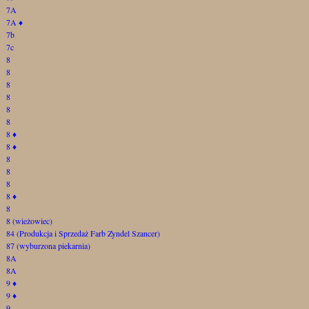
7A
7A
♦
7b
7c
8
8
8
8
8
8
8
♦
8
♦
8
8
8
8
♦
8
8 (wieżowiec)
84 (Produkcja i Sprzedaż Farb Zyndel Szancer)
87 (wyburzona piekarnia)
8A
8A
9
♦
9
♦
9