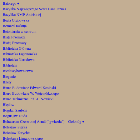
Batorego
♦
Bazylika Najświętszego Serca Pana Jezusa
Bazylika NMP Anielskiej
Beata Grabowska
Bernard Jaskuła
Betoniarnia w centrum
Biała Przemsza
Białej Przemszy
Biblioteka Główna
Biblioteka Jagiellońska
Biblioteka Narodowa
Biblioteki
Biedaszybownictwo
Bieganie
Bilety
Biuro Budowlane Edward Kosiński
Biuro Budowlane W. Wojewódzkiego
Biuro Techniczne Inż. A. Nowicki
Błędów
Bogdan Szubski
Bogusław Duda
Bohaterom Czerwonej Armii ("gwiazda") – Gołonóg
♦
Bolesław Sierka
Bolesław Zarychta
Bolesława Limanowskiego