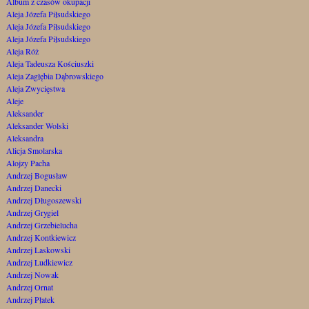
Album z czasów okupacji
Aleja Józefa Piłsudskiego
Aleja Józefa Piłsudskiego
Aleja Józefa Piłsudskiego
Aleja Róż
Aleja Tadeusza Kościuszki
Aleja Zagłębia Dąbrowskiego
Aleja Zwycięstwa
Aleje
Aleksander
Aleksander Wolski
Aleksandra
Alicja Smolarska
Alojzy Pacha
Andrzej Bogusław
Andrzej Danecki
Andrzej Długoszewski
Andrzej Grygiel
Andrzej Grzebielucha
Andrzej Kontkiewicz
Andrzej Laskowski
Andrzej Ludkiewicz
Andrzej Nowak
Andrzej Ornat
Andrzej Płatek