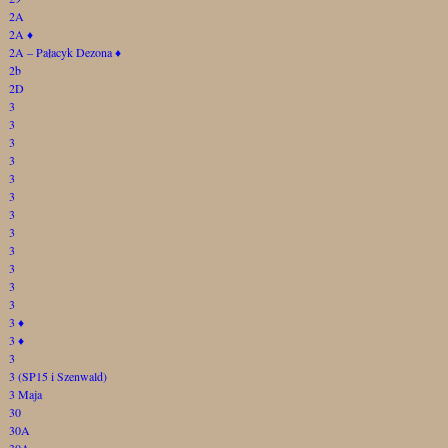
2A
2A
♦
2A – Pałacyk Dezona
♦
2b
2D
3
3
3
3
3
3
3
3
3
3
3
3
3
♦
3
♦
3
3 (SP15 i Szenwald)
3 Maja
30
30A
30A