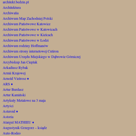
architekt.bedzin.pl
Architektura
Archiwalia
Archiwum Map Zachodniej Polski
Archiwum Państwowe Katowice
Archiwum Państwowe w Katowicach
Archiwum Państwowe w Kielcach
Archiwum Państwowe w Łodzi
Archiwum rodziny Hoffmanów
Archiwum strony internetowej Cutiron
Archiwum Urzędu Miejskiego w Dąbrowie Górniczej
Arcybiskup Jan Cieplak
Arkadiusz Rybak
Armii Krajowej
Arnold Vielrose
♦
ARS
♦
Artur Burdasz
Artur Kamiński
Artykuły Metalowe na 3 maja
Artyści
Asteroid
♦
Astoria
Atargul MATHIEU
♦
Augustynik Grzegorz – ksiądz
Auto-Rodeo