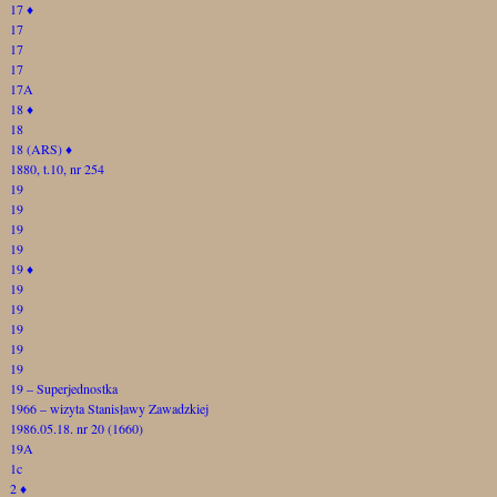
17
♦
17
17
17
17A
18
♦
18
18 (ARS)
♦
1880, t.10, nr 254
19
19
19
19
19
♦
19
19
19
19
19
19 – Superjednostka
1966 – wizyta Stanisławy Zawadzkiej
1986.05.18. nr 20 (1660)
19A
1c
2
♦