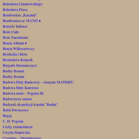
Bolesława Limanowskiego
Bolesława Prusa
Bomboniera „Kaszmir”
Bomboniera nr 381/382
♦
Borucki Tadeusz
Boże Ciało
Boże Narodzenie
Bracia Altman
♦
Bracia Wilkoszewscy
Brodecka i Motz
Bronisława Kmiecik
Brygada Strzemieszyce
Budny Roman
Budny Roman
Budowa Huty Bankowej – Atargule MATHIEU
Budowa Huty Katowice
Budowa molo – Pogoria III
Budowniczy miasta
Budynek ekspedycji kopalni "Reden"
Bufet Dworcowy
Bugaj
C. H. Pogoria
Cechy rzemieślnicze
Cecylia Majewska
Cegielnia – Strzemieszyce