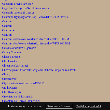
Cegielnia Braci Bilewicz
♦
Cegielnia Elekryczna Sz. H. Rabinowicz
Cegielnia parowa (Strzem.)
Centralna Dyspozytornia kop. „Zawadzki” – 9.IX.1964 r.
Centrum
Centrum
Centrum
♦
Centrum
Centrum obróbkowe wiertarsko-frezerskie WFE 100 NM
Centrum obróbkowe wiertarsko-frezerskie WFG-100 NM
Cerealia oddział w Dąbrowie
Cezary Śliwiński
Chata u Brata
♦
Chechłówka
Chrzanowski Andrzej
Chrześcijański Informator Zagłębia Dąbrowskiego na rok 1938
Chrzty
Cieszkowski
Ciężka wiertarko-frezarka ADP-115
Ciołkowizna
Cliff Kosmetyki
Cmentarz na 11 Listopada
Cmentarz na Górce Gołonoskiej
Cmentarz samobójców za Szygarką
Ta strona korzysta z ciasteczek.
Rozumiem / zamknij
Polityka prywatności
Cmentarz św. Barbary przy ul. Starocmentarnej