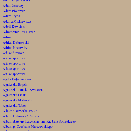
Adam Jamrozy
Adam Piwowar
Adam Tryba
Adama Mickiewicza
Adolf Kowalski
Adressbuch 1914-1915
Adria
Adrian Dąbrowski
Adrian Kretowicz
Afisze filmowe
Afisze sportowe
Afisze sportowe
Afisze sportowe
Afisze sportowe
Agata Kołodziejczyk
Agnieszka Bryzik
Agnieszka Janicka-Kwiecień
Agnieszka Lisak
Agnieszka Malawska
Agnieszka Tabor
Album "Barbórka 1972"
Album Dąbrowa Górnicza
Album drużyny harcerskiej im. Kr. Jana Sobieskiego
Album p. Czesława Marczewskiego