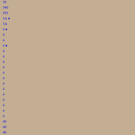
39
390
393
3A
♦
3A
4
♦
4
4
4
♦
4
4
4
4
4
4
4
4
4
4
4
4
4
40
40
40