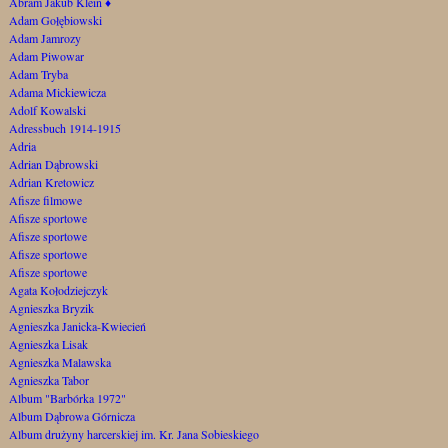
Abram Jakub Klein
♦
Adam Gołębiowski
Adam Jamrozy
Adam Piwowar
Adam Tryba
Adama Mickiewicza
Adolf Kowalski
Adressbuch 1914-1915
Adria
Adrian Dąbrowski
Adrian Kretowicz
Afisze filmowe
Afisze sportowe
Afisze sportowe
Afisze sportowe
Afisze sportowe
Agata Kołodziejczyk
Agnieszka Bryzik
Agnieszka Janicka-Kwiecień
Agnieszka Lisak
Agnieszka Malawska
Agnieszka Tabor
Album "Barbórka 1972"
Album Dąbrowa Górnicza
Album drużyny harcerskiej im. Kr. Jana Sobieskiego