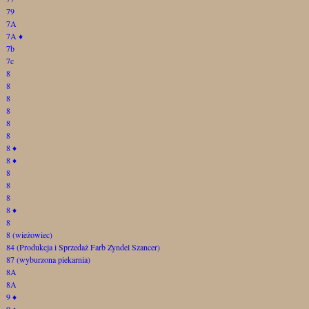
79
7A
7A
♦
7b
7c
8
8
8
8
8
8
8
♦
8
♦
8
8
8
8
♦
8
8 (wieżowiec)
84 (Produkcja i Sprzedaż Farb Zyndel Szancer)
87 (wyburzona piekarnia)
8A
8A
9
♦
9
♦