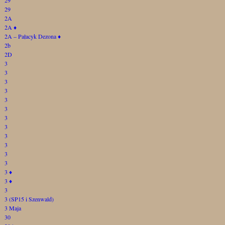
29
2A
2A
♦
2A – Pałacyk Dezona
♦
2b
2D
3
3
3
3
3
3
3
3
3
3
3
3
3
♦
3
♦
3
3 (SP15 i Szenwald)
3 Maja
30