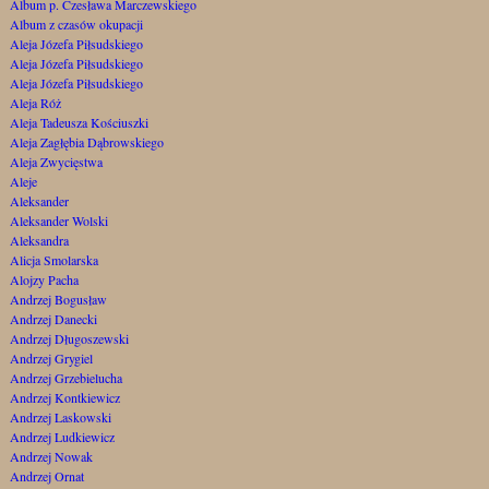
Album p. Czesława Marczewskiego
Album z czasów okupacji
Aleja Józefa Piłsudskiego
Aleja Józefa Piłsudskiego
Aleja Józefa Piłsudskiego
Aleja Róż
Aleja Tadeusza Kościuszki
Aleja Zagłębia Dąbrowskiego
Aleja Zwycięstwa
Aleje
Aleksander
Aleksander Wolski
Aleksandra
Alicja Smolarska
Alojzy Pacha
Andrzej Bogusław
Andrzej Danecki
Andrzej Długoszewski
Andrzej Grygiel
Andrzej Grzebielucha
Andrzej Kontkiewicz
Andrzej Laskowski
Andrzej Ludkiewicz
Andrzej Nowak
Andrzej Ornat