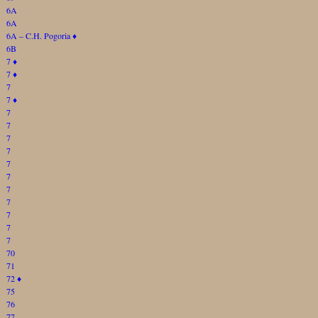
6A
6A
6A – C.H. Pogoria
♦
6B
7
♦
7
♦
7
7
♦
7
7
7
7
7
7
7
7
7
7
7
70
71
72
♦
75
76
77