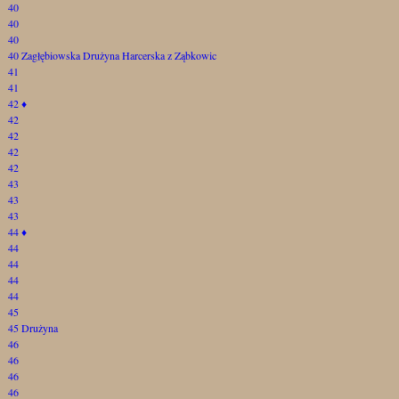
40
40
40
40 Zagłębiowska Drużyna Harcerska z Ząbkowic
41
41
42
♦
42
42
42
42
43
43
43
44
♦
44
44
44
44
45
45 Drużyna
46
46
46
46