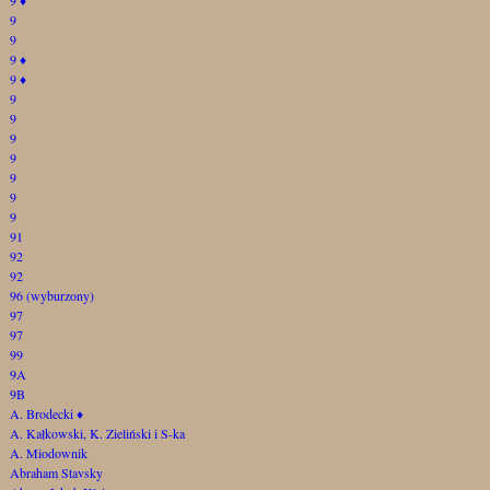
9
9
9
♦
9
♦
9
9
9
9
9
9
9
91
92
92
96 (wyburzony)
97
97
99
9A
9B
A. Brodecki
♦
A. Kałkowski, K. Zieliński i S-ka
A. Miodownik
Abraham Stavsky