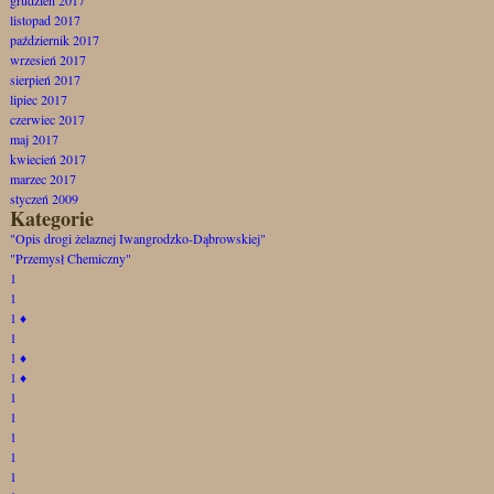
listopad 2017
październik 2017
wrzesień 2017
sierpień 2017
lipiec 2017
czerwiec 2017
maj 2017
kwiecień 2017
marzec 2017
styczeń 2009
Kategorie
"Opis drogi żelaznej Iwangrodzko-Dąbrowskiej"
"Przemysł Chemiczny"
1
1
1
♦
1
1
♦
1
♦
1
1
1
1
1