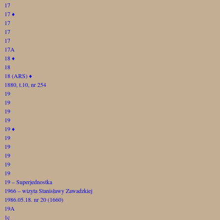
17
17
♦
17
17
17
17A
18
♦
18
18 (ARS)
♦
1880, t.10, nr 254
19
19
19
19
19
♦
19
19
19
19
19
19 – Superjednostka
1966 – wizyta Stanisławy Zawadzkiej
1986.05.18. nr 20 (1660)
19A
1c