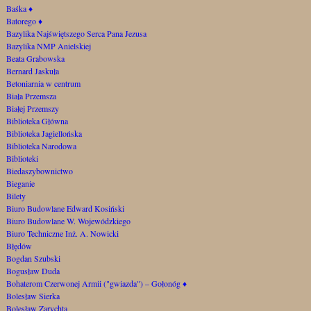
Baśka
♦
Batorego
♦
Bazylika Najświętszego Serca Pana Jezusa
Bazylika NMP Anielskiej
Beata Grabowska
Bernard Jaskuła
Betoniarnia w centrum
Biała Przemsza
Białej Przemszy
Biblioteka Główna
Biblioteka Jagiellońska
Biblioteka Narodowa
Biblioteki
Biedaszybownictwo
Bieganie
Bilety
Biuro Budowlane Edward Kosiński
Biuro Budowlane W. Wojewódzkiego
Biuro Techniczne Inż. A. Nowicki
Błędów
Bogdan Szubski
Bogusław Duda
Bohaterom Czerwonej Armii ("gwiazda") – Gołonóg
♦
Bolesław Sierka
Bolesław Zarychta