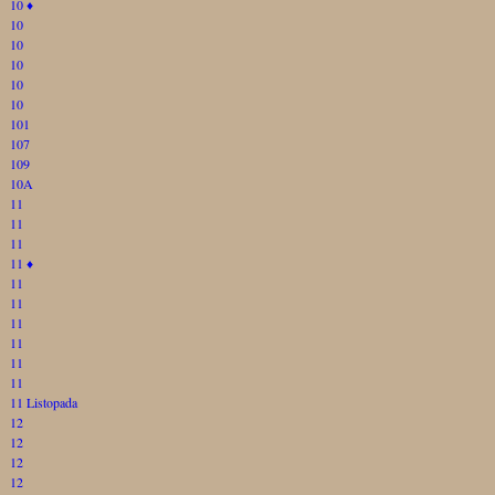
10
♦
10
10
10
10
10
101
107
109
10A
11
11
11
11
♦
11
11
11
11
11
11
11 Listopada
12
12
12
12