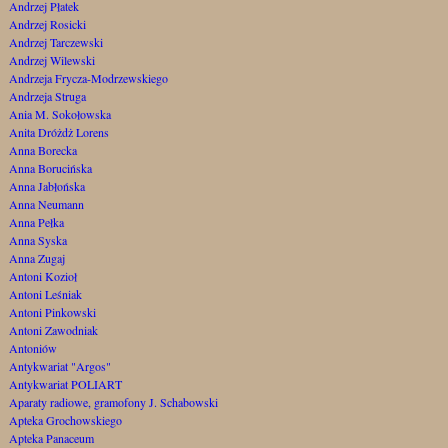
Andrzej Płatek
Andrzej Rosicki
Andrzej Tarczewski
Andrzej Wilewski
Andrzeja Frycza-Modrzewskiego
Andrzeja Struga
Ania M. Sokołowska
Anita Dróżdż Lorens
Anna Borecka
Anna Borucińska
Anna Jabłońska
Anna Neumann
Anna Pełka
Anna Syska
Anna Zugaj
Antoni Kozioł
Antoni Leśniak
Antoni Pinkowski
Antoni Zawodniak
Antoniów
Antykwariat "Argos"
Antykwariat POLIART
Aparaty radiowe, gramofony J. Schabowski
Apteka Grochowskiego
Apteka Panaceum