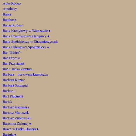
Auto-Rodeo
Autobusy
Bajka
Bambosz
Banasik Józer
Bank Kredytowy w Warszawie
♦
Bank Przemysłowy i Krajowy
♦
Bank Spółdzielczy w Strzemieszycach
Bank Udziałowy Spółdzielczy
♦
Bar "Bistro"
Bar Express
Bar Przystanek
Bar u Janka Zawrata
Barbara – hurtownia krawiecka
Barbara Kuzior
Barbara Szczygieł
Barbórki
Bart Plucinski
Bartek
Bartosz Kaczmara
Bartosz Maroszek
Bartosz Rutkowski
Basen na Zielonej
♦
Basen w Parku Hallera
♦
Basiula
♦