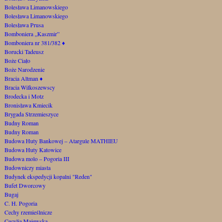
Bolesława Limanowskiego
Bolesława Limanowskiego
Bolesława Prusa
Bomboniera „Kaszmir”
Bomboniera nr 381/382
♦
Borucki Tadeusz
Boże Ciało
Boże Narodzenie
Bracia Altman
♦
Bracia Wilkoszewscy
Brodecka i Motz
Bronisława Kmiecik
Brygada Strzemieszyce
Budny Roman
Budny Roman
Budowa Huty Bankowej – Atargule MATHIEU
Budowa Huty Katowice
Budowa molo – Pogoria III
Budowniczy miasta
Budynek ekspedycji kopalni "Reden"
Bufet Dworcowy
Bugaj
C. H. Pogoria
Cechy rzemieślnicze
Cecylia Majewska