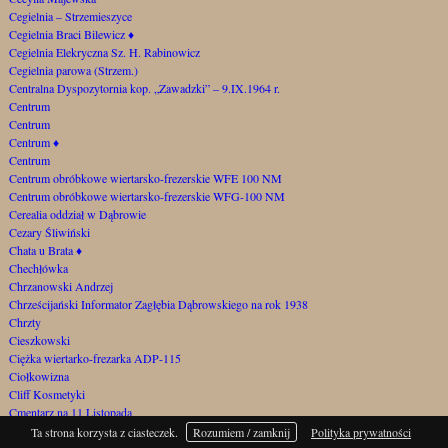
Cegielnia – Strzemieszyce
Cegielnia Braci Bilewicz
♦
Cegielnia Elekryczna Sz. H. Rabinowicz
Cegielnia parowa (Strzem.)
Centralna Dyspozytornia kop. „Zawadzki” – 9.IX.1964 r.
Centrum
Centrum
Centrum
♦
Centrum
Centrum obróbkowe wiertarsko-frezerskie WFE 100 NM
Centrum obróbkowe wiertarsko-frezerskie WFG-100 NM
Cerealia oddział w Dąbrowie
Cezary Śliwiński
Chata u Brata
♦
Chechłówka
Chrzanowski Andrzej
Chrześcijański Informator Zagłębia Dąbrowskiego na rok 1938
Chrzty
Cieszkowski
Ciężka wiertarko-frezarka ADP-115
Ciołkowizna
Cliff Kosmetyki
Cmentarz na 11 Listopada
Cmentarz na Górce Gołonoskiej
Ta strona korzysta z ciasteczek.
Rozumiem / zamknij
Polityka prywatności
Cmentarz samobójców za Szygarką